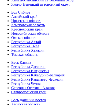
Ханты-Мансийский автономный округ
Ямало-Ненецкий автономный округ
Вся Сибирь
Алтайский край
Иркутская область
Кемеровская область
Красноярский край
Новосибирская область
Омская область
Республика Алтай
Республика Тыва
Республика Хакасия
Томская область
Весь Кавказ
Республика Дагестан
Республика Ингушетия
Республика Кабардино-Балкария
Республика Карачаево-Черкесия
Республика Чечня
Северная Осетия – Алания
Ставропольский край
Весь Дальний Восток
Амурская область