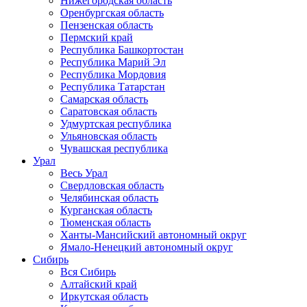
Нижегородская область
Оренбургская область
Пензенская область
Пермский край
Республика Башкортостан
Республика Марий Эл
Республика Мордовия
Республика Татарстан
Самарская область
Саратовская область
Удмуртская республика
Ульяновская область
Чувашская республика
Урал
Весь Урал
Свердловская область
Челябинская область
Курганская область
Тюменская область
Ханты-Мансийский автономный округ
Ямало-Ненецкий автономный округ
Сибирь
Вся Сибирь
Алтайский край
Иркутская область