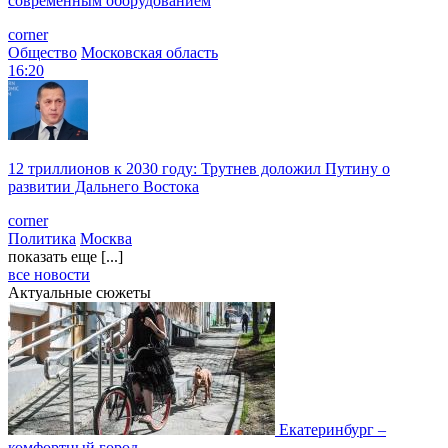
современным оборудованием
corner
Общество
Московская область
16:20
12 триллионов к 2030 году: Трутнев доложил Путину о
развитии Дальнего Востока
corner
Политика
Москва
показать еще [...]
все новости
Актуальные сюжеты
Екатеринбург –
комфортный город