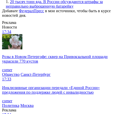
1.
20 тысяч тонн яда. В России обсуждаются штрафы за
неправильно выброшенную батарейку
Добавьте
ФедералПресс
в мои источники, чтобы быть в курсе
новостей дня.
Реклама
Новости
17:34
Розы в Новом Петергофе: сквер на Привокзальной площади
украсили 770 кустов
corner
Общество
Санкт-Петербург
17:33
Инклюзивные организации передали «Единой России»
предложения по поддержке людей с инвалидностью
corner
Политика
Москва
Реклама