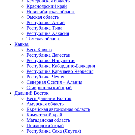
Кемеровская область
Красноярский край
Новосибирская область
Омская область
Республика Алтай
Республика Тыва
Республика Хакасия
Томская область
Кавказ
Весь Кавказ
Республика Дагестан
Республика Ингушетия
Республика Кабардино-Балкария
Республика Карачаево-Черкесия
Республика Чечня
Северная Осетия – Алания
Ставропольский край
Дальний Восток
Весь Дальний Восток
Амурская область
Еврейская автономная область
Камчатский край
Магаданская область
Приморский край
Республика Саха (Якутия)