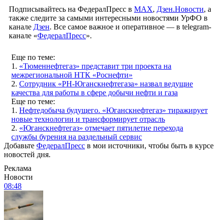
Подписывайтесь на ФедералПресс в
МАХ
,
Дзен.Новости
, а
также следите за самыми интересными новостями УрФО в
канале
Дзен
. Все самое важное и оперативное — в telegram-
канале «
ФедералПресс
».
Еще по теме:
1.
«Тюменнефтегаз» представит три проекта на
межрегиональной НТК «Роснефти»
2.
Сотрудник «РН-Юганскнефтегаза» назвал ведущие
качества для работы в сфере добычи нефти и газа
Еще по теме:
1.
Нефтедобыча будущего. «Юганскнефтегаз» тиражирует
новые технологии и трансформирует отрасль
2.
«Юганскнефтегаз» отмечает пятилетие перехода
службы бурения на раздельный сервис
Добавьте
ФедералПресс
в мои источники, чтобы быть в курсе
новостей дня.
Реклама
Новости
08:48