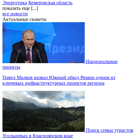
Энергетика
Кемеровская область
показать еще [...]
все новости
Актуальные сюжеты
Национальные
проекты
Павел Малков назвал Южный обход Рязани одним из
ключевых инфраструктурных проектов региона
Поиск семьи туристов
Усольцевых в Красноярском крае