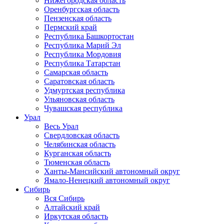
Нижегородская область
Оренбургская область
Пензенская область
Пермский край
Республика Башкортостан
Республика Марий Эл
Республика Мордовия
Республика Татарстан
Самарская область
Саратовская область
Удмуртская республика
Ульяновская область
Чувашская республика
Урал
Весь Урал
Свердловская область
Челябинская область
Курганская область
Тюменская область
Ханты-Мансийский автономный округ
Ямало-Ненецкий автономный округ
Сибирь
Вся Сибирь
Алтайский край
Иркутская область