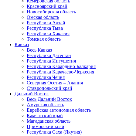
Кемеровская область
Красноярский край
Новосибирская область
Омская область
Республика Алтай
Республика Тыва
Республика Хакасия
Томская область
Кавказ
Весь Кавказ
Республика Дагестан
Республика Ингушетия
Республика Кабардино-Балкария
Республика Карачаево-Черкесия
Республика Чечня
Северная Осетия – Алания
Ставропольский край
Дальний Восток
Весь Дальний Восток
Амурская область
Еврейская автономная область
Камчатский край
Магаданская область
Приморский край
Республика Саха (Якутия)