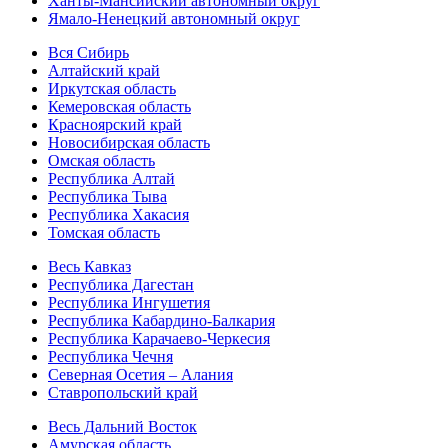
Ханты-Мансийский автономный округ
Ямало-Ненецкий автономный округ
Вся Сибирь
Алтайский край
Иркутская область
Кемеровская область
Красноярский край
Новосибирская область
Омская область
Республика Алтай
Республика Тыва
Республика Хакасия
Томская область
Весь Кавказ
Республика Дагестан
Республика Ингушетия
Республика Кабардино-Балкария
Республика Карачаево-Черкесия
Республика Чечня
Северная Осетия – Алания
Ставропольский край
Весь Дальний Восток
Амурская область