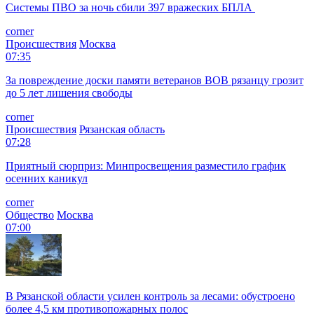
Системы ПВО за ночь сбили 397 вражеских БПЛА
corner
Происшествия
Москва
07:35
За повреждение доски памяти ветеранов ВОВ рязанцу грозит
до 5 лет лишения свободы
corner
Происшествия
Рязанская область
07:28
Приятный сюрприз: Минпросвещения разместило график
осенних каникул
corner
Общество
Москва
07:00
В Рязанской области усилен контроль за лесами: обустроено
более 4,5 км противопожарных полос