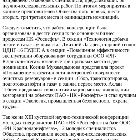
направлено 76 молодых специалиста, представивших 58
научно-исследовательских работ. По итогам мероприятия в
копилке представителей Общества пять первых, шесть
вторых, три третьих места и одиннадцать номинаций.
Следует отметить, что работа конференции была
организована в десяти секциях по основным бизнес-
процессам НК «Роснефть». В секции «Технология добычи
нефти и газа» лучшим стал Дмитрий Лазарев, старший геолог
ЦДНГ-16 ГУДНГ. А в секции «Повышение эффективности
эксплуатации оборудования» сотрудники ООО «РН-
Юганскнефтегаз» взяли все три призовых места и две
номинации. Ксения Мухамедьянова представила проект
«Повышение эффективности внутренней поверхности
очистных резервуаров» в секции «Сбор, транспортировка,
подготовка нефти и газа» и заняла первое место. Аслан
Тебиев предложил свою оптимизацию метода ликвидации
возгораний на объектах ПАО «НК «Роснефть» и стал лучшим
в секции «Экология, промышленная безопасность, охрана
труда».
Так же на XIII кустовой научно-технической конференции
молодых специалистов ПАО «НК «Роснефть» на базе ООО
«PH-Краснодарнефтегаз», 12 молодых специалистов
Общества, представили десять научно-исследовательских
работ. Алексей Кравченко, старший специалист отдела