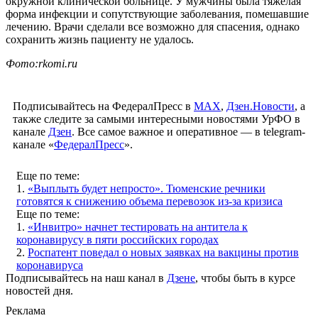
окружной клинической больнице. У мужчины была тяжелая
форма инфекции и сопутствующие заболевания, помешавшие
лечению. Врачи сделали все возможно для спасения, однако
сохранить жизнь пациенту не удалось.
Фото:rkomi.ru
Подписывайтесь на ФедералПресс в
МАХ
,
Дзен.Новости
, а
также следите за самыми интересными новостями УрФО в
канале
Дзен
. Все самое важное и оперативное — в telegram-
канале «
ФедералПресс
».
Еще по теме:
1.
«Выплыть будет непросто». Тюменские речники
готовятся к снижению объема перевозок из-за кризиса
Еще по теме:
1.
«Инвитро» начнет тестировать на антитела к
коронавирусу в пяти российских городах
2.
Роспатент поведал о новых заявках на вакцины против
коронавируса
Подписывайтесь на наш канал в
Дзене
, чтобы быть в курсе
новостей дня.
Реклама