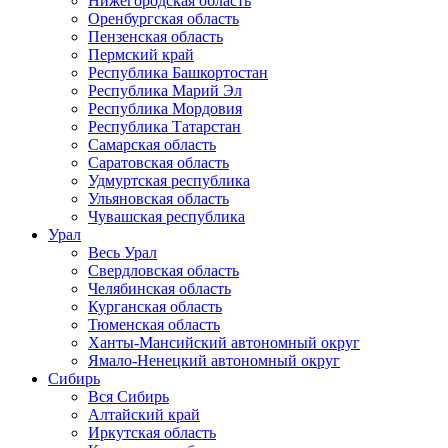
Нижегородская область
Оренбургская область
Пензенская область
Пермский край
Республика Башкортостан
Республика Марий Эл
Республика Мордовия
Республика Татарстан
Самарская область
Саратовская область
Удмуртская республика
Ульяновская область
Чувашская республика
Урал
Весь Урал
Свердловская область
Челябинская область
Курганская область
Тюменская область
Ханты-Мансийский автономный округ
Ямало-Ненецкий автономный округ
Сибирь
Вся Сибирь
Алтайский край
Иркутская область