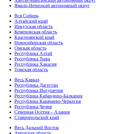
Ханты-Мансийский автономный округ
Ямало-Ненецкий автономный округ
Вся Сибирь
Алтайский край
Иркутская область
Кемеровская область
Красноярский край
Новосибирская область
Омская область
Республика Алтай
Республика Тыва
Республика Хакасия
Томская область
Весь Кавказ
Республика Дагестан
Республика Ингушетия
Республика Кабардино-Балкария
Республика Карачаево-Черкесия
Республика Чечня
Северная Осетия – Алания
Ставропольский край
Весь Дальний Восток
Амурская область