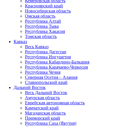
Кемеровская область
Красноярский край
Новосибирская область
Омская область
Республика Алтай
Республика Тыва
Республика Хакасия
Томская область
Кавказ
Весь Кавказ
Республика Дагестан
Республика Ингушетия
Республика Кабардино-Балкария
Республика Карачаево-Черкесия
Республика Чечня
Северная Осетия – Алания
Ставропольский край
Дальний Восток
Весь Дальний Восток
Амурская область
Еврейская автономная область
Камчатский край
Магаданская область
Приморский край
Республика Саха (Якутия)