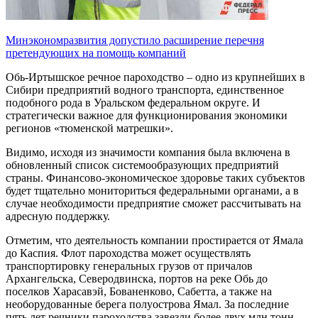
Минэкономразвития допустило расширение перечня
претендующих на помощь компаний
Обь-Иртышское речное пароходство – одно из крупнейших в
Сибири предприятий водного транспорта, единственное
подобного рода в Уральском федеральном округе. И
стратегически важное для функционирования экономики
регионов «тюменской матрешки».
Видимо, исходя из значимости компания была включена в
обновленный список системообразующих предприятий
страны. Финансово-экономическое здоровье таких субъектов
будет тщательно мониториться федеральными органами, а в
случае необходимости предприятие сможет рассчитывать на
адресную поддержку.
Отметим, что деятельность компании простирается от Ямала
до Каспия. Флот пароходства может осуществлять
транспортировку генеральных грузов от причалов
Архангельска, Северодвинска, портов на реке Обь до
поселков Харасавэй, Бованенково, Сабетта, а также на
необору­дованные берега полуострова Ямал. За последние
пять лет речники пароходства завезли более двух млн тонн