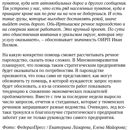
пунктов, куда нет автомобильных дорог и другого сообщения.
Так устроено у нас, что есть ряд населенных пунктов, куда в
принципе кроме как по реке ни на чем не доберешься. И есть
такие грузы, которые выгоднее доставлять рекой, иначе
выйдет очень дорого. Обь-Иртышское речное пароходство и
на северном завозе работает. Это крупный проект. По сути
это единственная компания в уральском округе, которая эту
услугу оказывает»
, – обосновывает значимость ОИРП Иван
Вилков.
На какую конкретно помощь сможет рассчитывать речное
пароходство, сказать пока сложно. В Минэкономразвития
планируют, что помощь таким стратегическим предприятиям
будет оказываться по потребностям. В пароходстве
признаются, что пока сами не представляют, как могут
обозначить ту помощь, в которой нуждаются: запрос нужно
будет обосновать, а из-за сезонности работ показывать
тенденцию к снижению экономических показателей
проблематично. Вместе с тем за последние недели выросло
число запросов, отчетов и статданных, которые у тюменских
речников запрашивают разные ведомства. Очевидно, лед все-
таки тронулся и благополучие стратегического предприятия
заботит уже не только руководство самого предприятия.
Фото: ФедералПресс / Екатерина Лазарева, Елена Майорова;