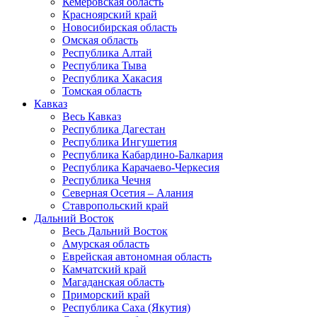
Кемеровская область
Красноярский край
Новосибирская область
Омская область
Республика Алтай
Республика Тыва
Республика Хакасия
Томская область
Кавказ
Весь Кавказ
Республика Дагестан
Республика Ингушетия
Республика Кабардино-Балкария
Республика Карачаево-Черкесия
Республика Чечня
Северная Осетия – Алания
Ставропольский край
Дальний Восток
Весь Дальний Восток
Амурская область
Еврейская автономная область
Камчатский край
Магаданская область
Приморский край
Республика Саха (Якутия)