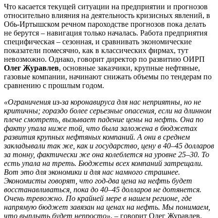
Что касается текущей ситуации на предприятии и прогнозов
относительно влияния на деятельность кризисных явлений, в
Обь-Иртышском речном пароходстве прогнозов пока делать
не берутся – навигация только началась. Работа предприятия
специфическая – сезонная, и сравнивать экономические
показатели помесячно, как в классических фирмах, тут
невозможно. Однако, говорит директор по развитию ОИРП
Олег Журавлев
, основные заказчики, крупные нефтяные,
газовые компании, начинают снижать объемы по тендерам по
сравнению с прошлым годом.
«Ограничения из-за коронавируса для нас неприятны, но не
критичны; гораздо более серьезные опасения, если на длинном
плече смотреть, вызывает падение цены на нефть. Она по
факту упала ниже той, что была заложена в бюджетах
развития крупных нефтяных компаний. А они в среднем
закладывали так же, как и государство, цену в 40–45 долларов
за тонну, фактически же она колеблется на уровне 25–30. То
есть упала на треть. Бюджеты всех компаний затрещали.
Вот это для экономики и для нас намного страшнее.
Экономисты говорят, что год-два цена на нефть будет
восстанавливаться, пока до 40–45 долларов не дотянется.
Очень тревожно. По крайней мере в нашем регионе, где
напрямую бюджет завязан на ценах на нефть. Мы понимаем,
что выплыть будет непросто»
, – говорит Олег Журавлев.