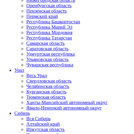
Нижегородская область
Оренбургская область
Пензенская область
Пермский край
Республика Башкортостан
Республика Марий Эл
Республика Мордовия
Республика Татарстан
Самарская область
Саратовская область
Удмуртская республика
Ульяновская область
Чувашская республика
Урал
Весь Урал
Свердловская область
Челябинская область
Курганская область
Тюменская область
Ханты-Мансийский автономный округ
Ямало-Ненецкий автономный округ
Сибирь
Вся Сибирь
Алтайский край
Иркутская область