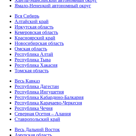
Ханты-Мансийский автономный округ
Ямало-Ненецкий автономный округ
Вся Сибирь
Алтайский край
Иркутская область
Кемеровская область
Красноярский край
Новосибирская область
Омская область
Республика Алтай
Республика Тыва
Республика Хакасия
Томская область
Весь Кавказ
Республика Дагестан
Республика Ингушетия
Республика Кабардино-Балкария
Республика Карачаево-Черкесия
Республика Чечня
Северная Осетия – Алания
Ставропольский край
Весь Дальний Восток
Амурская область