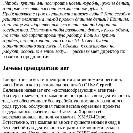
«Чтобы купить или построить новый корабль, нужны деньги,
которые измеряются сотнями миллионов рублей.
Представляете срок окупаемости такого судна? Кто сегодня
решится вложить а такой проект длинные деньги? Единицы.
Это чаще государственные вложения или под гарантии
государства. Поэтому чтобы развивать флот, нужен объем,
то есть под гарантированную работу. Если мы купили
корабль, то надо знать, что он на 10–15 лет будет
гарантированно загружен. А объемы, к сожалению, не
радуют, особенно в этом году»
, – рассказывает директор по
развитию предприятия.
Замены предприятию нет
Говоря о значимости предприятия для экономики региона,
член Тюменского регионального штаба ОНФ
Сергей
Соловьев
называет его «системообразующим агентом».
Эксперт отмечает, что компания построила свою деятельность
так, что обеспечивает бесперебойную поставку различного
рода грузов, обслуживая такие весьма серьезные проекты
федерального значения, как Сабетта. Хорошо себя
зарекомендовала, выполняя задачи в ХМАО-Югре.
Естественно, эта компания вносит существенный вклад в
бесперебойную деятельность и развитие экономического
потенциала. Немаловажно и то, что ОИРП заботится о