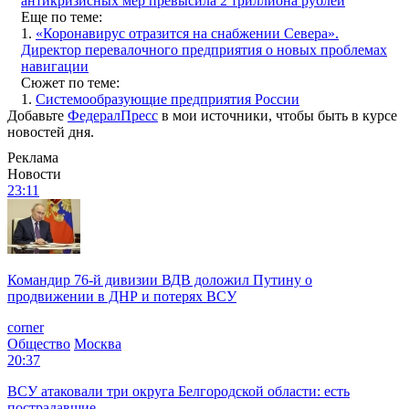
антикризисных мер превысила 2 триллиона рублей
Еще по теме:
1.
«Коронавирус отразится на снабжении Севера».
Директор перевалочного предприятия о новых проблемах
навигации
Сюжет по теме:
1.
Системообразующие предприятия России
Добавьте
ФедералПресс
в мои источники, чтобы быть в курсе
новостей дня.
Реклама
Новости
23:11
Командир 76-й дивизии ВДВ доложил Путину о
продвижении в ДНР и потерях ВСУ
corner
Общество
Москва
20:37
ВСУ атаковали три округа Белгородской области: есть
пострадавшие