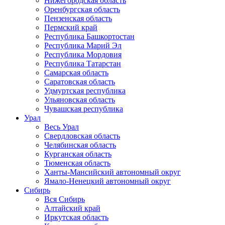
Нижегородская область
Оренбургская область
Пензенская область
Пермский край
Республика Башкортостан
Республика Марий Эл
Республика Мордовия
Республика Татарстан
Самарская область
Саратовская область
Удмуртская республика
Ульяновская область
Чувашская республика
Урал
Весь Урал
Свердловская область
Челябинская область
Курганская область
Тюменская область
Ханты-Мансийский автономный округ
Ямало-Ненецкий автономный округ
Сибирь
Вся Сибирь
Алтайский край
Иркутская область