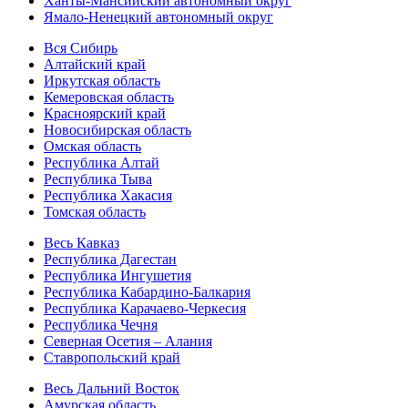
Ханты-Мансийский автономный округ
Ямало-Ненецкий автономный округ
Вся Сибирь
Алтайский край
Иркутская область
Кемеровская область
Красноярский край
Новосибирская область
Омская область
Республика Алтай
Республика Тыва
Республика Хакасия
Томская область
Весь Кавказ
Республика Дагестан
Республика Ингушетия
Республика Кабардино-Балкария
Республика Карачаево-Черкесия
Республика Чечня
Северная Осетия – Алания
Ставропольский край
Весь Дальний Восток
Амурская область