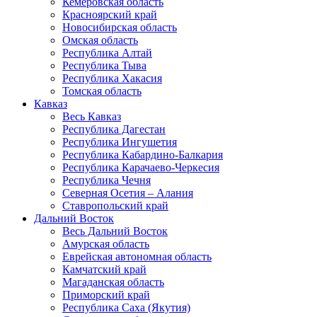
Кемеровская область
Красноярский край
Новосибирская область
Омская область
Республика Алтай
Республика Тыва
Республика Хакасия
Томская область
Кавказ
Весь Кавказ
Республика Дагестан
Республика Ингушетия
Республика Кабардино-Балкария
Республика Карачаево-Черкесия
Республика Чечня
Северная Осетия – Алания
Ставропольский край
Дальний Восток
Весь Дальний Восток
Амурская область
Еврейская автономная область
Камчатский край
Магаданская область
Приморский край
Республика Саха (Якутия)