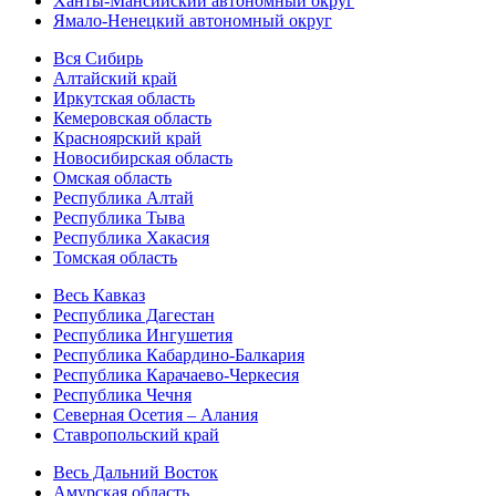
Ханты-Мансийский автономный округ
Ямало-Ненецкий автономный округ
Вся Сибирь
Алтайский край
Иркутская область
Кемеровская область
Красноярский край
Новосибирская область
Омская область
Республика Алтай
Республика Тыва
Республика Хакасия
Томская область
Весь Кавказ
Республика Дагестан
Республика Ингушетия
Республика Кабардино-Балкария
Республика Карачаево-Черкесия
Республика Чечня
Северная Осетия – Алания
Ставропольский край
Весь Дальний Восток
Амурская область