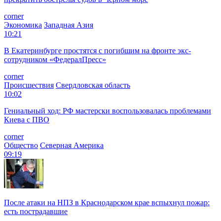
corner
Экономика
Западная Азия
10:21
В Екатеринбурге простятся с погибшим на фронте экс-
сотрудником «ФедералПресс»
corner
Происшествия
Свердловская область
10:02
Гениальный ход: РФ мастерски воспользовалась проблемами
Киева с ПВО
corner
Общество
Северная Америка
09:19
После атаки на НПЗ в Краснодарском крае вспыхнул пожар:
есть пострадавшие