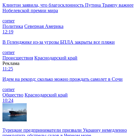
Клинтон заявила, что благосклонность Путина Трампу важнее
Нобелевской премии мира
corner
Политика
Северная Америка
12:19
В Геленджике из-за угрозы БПЛА закрыты все пляжи
corner
Происшествия
Краснодарский край
Реклама
11:25
Идем на рекорд: сколько можно прождать самолет в Сочи
corner
Общество
Краснодарский край
10:24
Турецкие предприниматели призвали Украину немедленно
прекратить обстрелы судов в Черном море