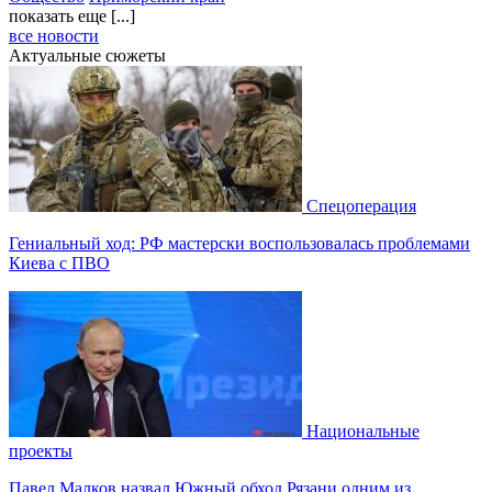
показать еще [...]
все новости
Актуальные сюжеты
Спецоперация
Гениальный ход: РФ мастерски воспользовалась проблемами
Киева с ПВО
Национальные
проекты
Павел Малков назвал Южный обход Рязани одним из