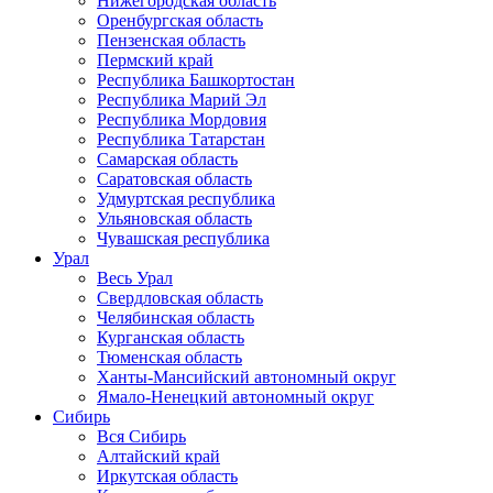
Нижегородская область
Оренбургская область
Пензенская область
Пермский край
Республика Башкортостан
Республика Марий Эл
Республика Мордовия
Республика Татарстан
Самарская область
Саратовская область
Удмуртская республика
Ульяновская область
Чувашская республика
Урал
Весь Урал
Свердловская область
Челябинская область
Курганская область
Тюменская область
Ханты-Мансийский автономный округ
Ямало-Ненецкий автономный округ
Сибирь
Вся Сибирь
Алтайский край
Иркутская область