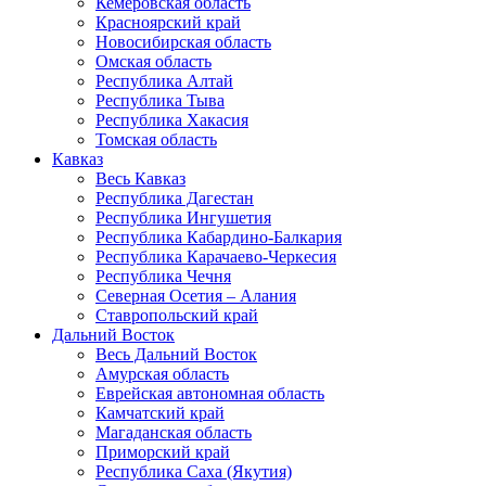
Кемеровская область
Красноярский край
Новосибирская область
Омская область
Республика Алтай
Республика Тыва
Республика Хакасия
Томская область
Кавказ
Весь Кавказ
Республика Дагестан
Республика Ингушетия
Республика Кабардино-Балкария
Республика Карачаево-Черкесия
Республика Чечня
Северная Осетия – Алания
Ставропольский край
Дальний Восток
Весь Дальний Восток
Амурская область
Еврейская автономная область
Камчатский край
Магаданская область
Приморский край
Республика Саха (Якутия)