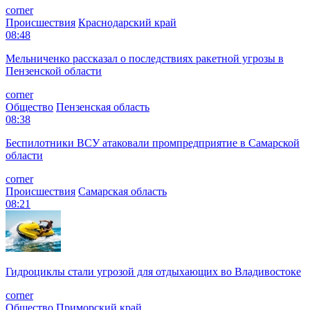
corner
Происшествия
Краснодарский край
08:48
Мельниченко рассказал о последствиях ракетной угрозы в
Пензенской области
corner
Общество
Пензенская область
08:38
Беспилотники ВСУ атаковали промпредприятие в Самарской
области
corner
Происшествия
Самарская область
08:21
Гидроциклы стали угрозой для отдыхающих во Владивостоке
corner
Общество
Приморский край