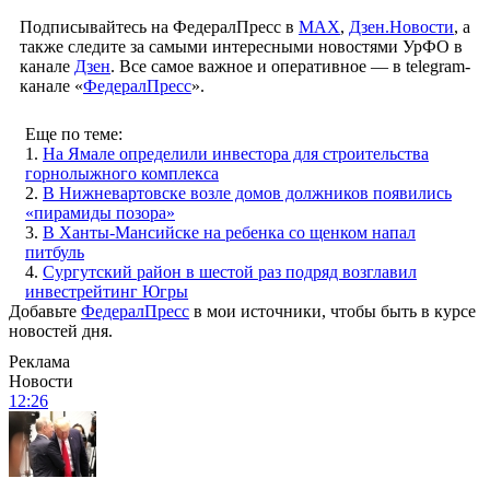
Подписывайтесь на ФедералПресс в
МАХ
,
Дзен.Новости
, а
также следите за самыми интересными новостями УрФО в
канале
Дзен
. Все самое важное и оперативное — в telegram-
канале «
ФедералПресс
».
Еще по теме:
1.
На Ямале определили инвестора для строительства
горнолыжного комплекса
2.
В Нижневартовске возле домов должников появились
«пирамиды позора»
3.
В Ханты-Мансийске на ребенка со щенком напал
питбуль
4.
Сургутский район в шестой раз подряд возглавил
инвестрейтинг Югры
Добавьте
ФедералПресс
в мои источники, чтобы быть в курсе
новостей дня.
Реклама
Новости
12:26