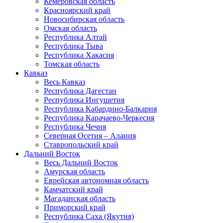
Кемеровская область
Красноярский край
Новосибирская область
Омская область
Республика Алтай
Республика Тыва
Республика Хакасия
Томская область
Кавказ
Весь Кавказ
Республика Дагестан
Республика Ингушетия
Республика Кабардино-Балкария
Республика Карачаево-Черкесия
Республика Чечня
Северная Осетия – Алания
Ставропольский край
Дальний Восток
Весь Дальний Восток
Амурская область
Еврейская автономная область
Камчатский край
Магаданская область
Приморский край
Республика Саха (Якутия)