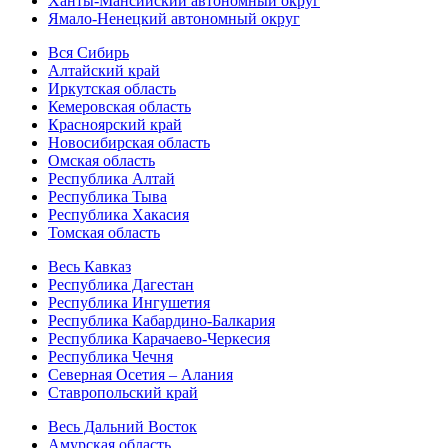
Ханты-Мансийский автономный округ
Ямало-Ненецкий автономный округ
Вся Сибирь
Алтайский край
Иркутская область
Кемеровская область
Красноярский край
Новосибирская область
Омская область
Республика Алтай
Республика Тыва
Республика Хакасия
Томская область
Весь Кавказ
Республика Дагестан
Республика Ингушетия
Республика Кабардино-Балкария
Республика Карачаево-Черкесия
Республика Чечня
Северная Осетия – Алания
Ставропольский край
Весь Дальний Восток
Амурская область