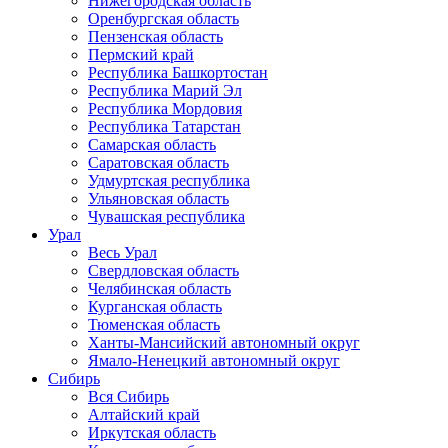
Нижегородская область
Оренбургская область
Пензенская область
Пермский край
Республика Башкортостан
Республика Марий Эл
Республика Мордовия
Республика Татарстан
Самарская область
Саратовская область
Удмуртская республика
Ульяновская область
Чувашская республика
Урал
Весь Урал
Свердловская область
Челябинская область
Курганская область
Тюменская область
Ханты-Мансийский автономный округ
Ямало-Ненецкий автономный округ
Сибирь
Вся Сибирь
Алтайский край
Иркутская область