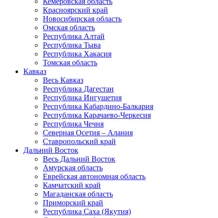
Кемеровская область
Красноярский край
Новосибирская область
Омская область
Республика Алтай
Республика Тыва
Республика Хакасия
Томская область
Кавказ
Весь Кавказ
Республика Дагестан
Республика Ингушетия
Республика Кабардино-Балкария
Республика Карачаево-Черкесия
Республика Чечня
Северная Осетия – Алания
Ставропольский край
Дальний Восток
Весь Дальний Восток
Амурская область
Еврейская автономная область
Камчатский край
Магаданская область
Приморский край
Республика Саха (Якутия)