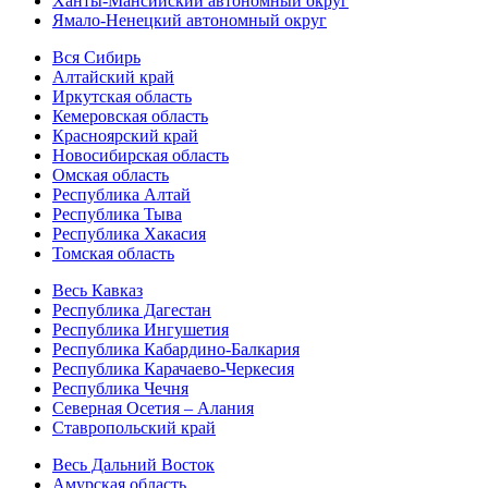
Ханты-Мансийский автономный округ
Ямало-Ненецкий автономный округ
Вся Сибирь
Алтайский край
Иркутская область
Кемеровская область
Красноярский край
Новосибирская область
Омская область
Республика Алтай
Республика Тыва
Республика Хакасия
Томская область
Весь Кавказ
Республика Дагестан
Республика Ингушетия
Республика Кабардино-Балкария
Республика Карачаево-Черкесия
Республика Чечня
Северная Осетия – Алания
Ставропольский край
Весь Дальний Восток
Амурская область