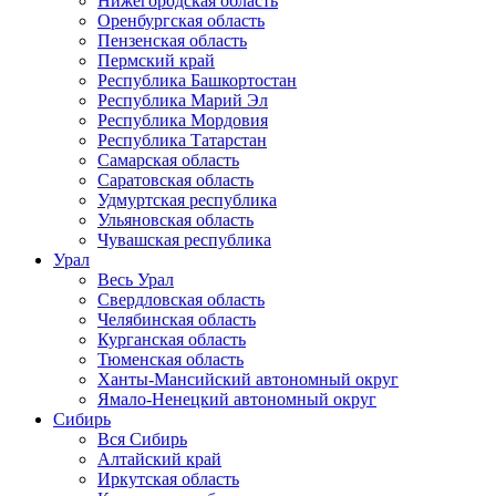
Нижегородская область
Оренбургская область
Пензенская область
Пермский край
Республика Башкортостан
Республика Марий Эл
Республика Мордовия
Республика Татарстан
Самарская область
Саратовская область
Удмуртская республика
Ульяновская область
Чувашская республика
Урал
Весь Урал
Свердловская область
Челябинская область
Курганская область
Тюменская область
Ханты-Мансийский автономный округ
Ямало-Ненецкий автономный округ
Сибирь
Вся Сибирь
Алтайский край
Иркутская область