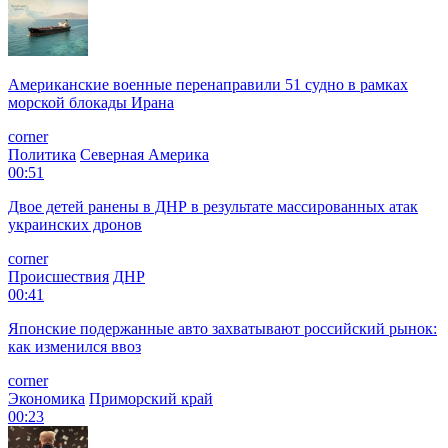
Американские военные перенаправили 51 судно в рамках
морской блокады Ирана
corner
Политика
Северная Америка
00:51
Двое детей ранены в ДНР в результате массированных атак
украинских дронов
corner
Происшествия
ДНР
00:41
Японские подержанные авто захватывают российский рынок:
как изменился ввоз
corner
Экономика
Приморский край
00:23