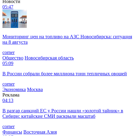
Новости
05:47
Мониторинг цен на топливо на АЗС Новосибирска: ситуация
на 8 августа
corner
Общество
Новосибирская область
05:09
В России собрали более миллиона тонн тепличных овощей
corner
Экономика
Москва
Реклама
04:13
В разгар санкций ЕС у России нашли «золотой тайник» в
Сибири: китайские СМИ раскрыли масштаб
corner
Финансы
Восточная Азия