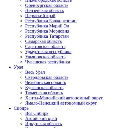
Нижегородская область
Оренбургская область
Пензенская область
Пермский край
Республика Башкортостан
Республика Марий Эл
Республика Мордовия
Республика Татарстан
Самарская область
Саратовская область
Удмуртская республика
Ульяновская область
Чувашская республика
Урал
Весь Урал
Свердловская область
Челябинская область
Курганская область
Тюменская область
Ханты-Мансийский автономный округ
Ямало-Ненецкий автономный округ
Сибирь
Вся Сибирь
Алтайский край
Иркутская область