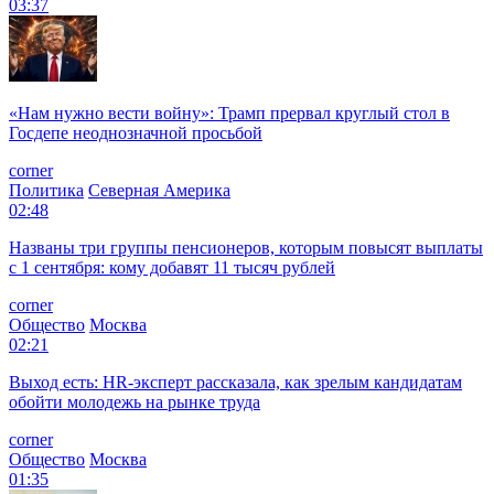
03:37
«Нам нужно вести войну»: Трамп прервал круглый стол в
Госдепе неоднозначной просьбой
corner
Политика
Северная Америка
02:48
Названы три группы пенсионеров, которым повысят выплаты
с 1 сентября: кому добавят 11 тысяч рублей
corner
Общество
Москва
02:21
Выход есть: HR-эксперт рассказала, как зрелым кандидатам
обойти молодежь на рынке труда
corner
Общество
Москва
01:35