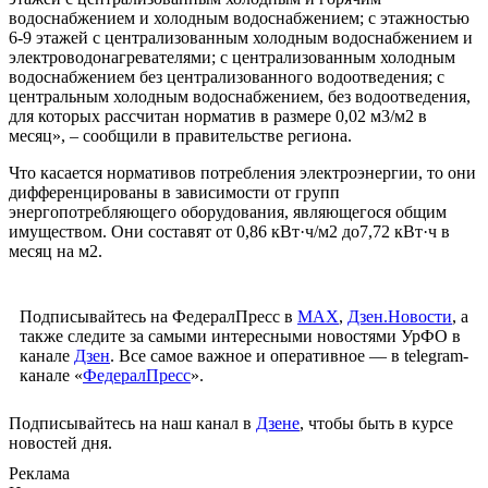
водоснабжением и холодным водоснабжением; с этажностью
6-9 этажей с централизованным холодным водоснабжением и
электроводонагревателями; с централизованным холодным
водоснабжением без централизованного водоотведения; с
центральным холодным водоснабжением, без водоотведения,
для которых рассчитан норматив в размере 0,02 м3/м2 в
месяц», – сообщили в правительстве региона.
Что касается нормативов потребления электроэнергии, то они
дифференцированы в зависимости от групп
энергопотребляющего оборудования, являющегося общим
имуществом. Они составят от 0,86 кВт·ч/м2 до7,72 кВт·ч в
месяц на м2.
Подписывайтесь на ФедералПресс в
МАХ
,
Дзен.Новости
, а
также следите за самыми интересными новостями УрФО в
канале
Дзен
. Все самое важное и оперативное — в telegram-
канале «
ФедералПресс
».
Подписывайтесь на наш канал в
Дзене
, чтобы быть в курсе
новостей дня.
Реклама