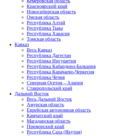
Кемеровская область
Красноярский край
Новосибирская область
Омская область
Республика Алтай
Республика Тыва
Республика Хакасия
Томская область
Кавказ
Весь Кавказ
Республика Дагестан
Республика Ингушетия
Республика Кабардино-Балкария
Республика Карачаево-Черкесия
Республика Чечня
Северная Осетия – Алания
Ставропольский край
Дальний Восток
Весь Дальний Восток
Амурская область
Еврейская автономная область
Камчатский край
Магаданская область
Приморский край
Республика Саха (Якутия)