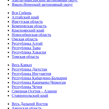
Ханты-Мансийский автономный округ
Ямало-Ненецкий автономный округ
Вся Сибирь
Алтайский край
Иркутская область
Кемеровская область
Красноярский край
Новосибирская область
Омская область
Республика Алтай
Республика Тыва
Республика Хакасия
Томская область
Весь Кавказ
Республика Дагестан
Республика Ингушетия
Республика Кабардино-Балкария
Республика Карачаево-Черкесия
Республика Чечня
Северная Осетия – Алания
Ставропольский край
Весь Дальний Восток
Амурская область