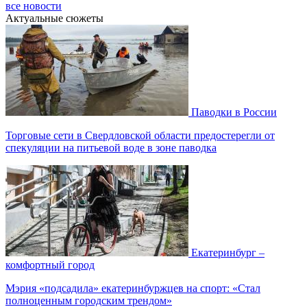
все новости
Актуальные сюжеты
Паводки в России
Торговые сети в Свердловской области предостерегли от
спекуляции на питьевой воде в зоне паводка
Екатеринбург –
комфортный город
Мэрия «подсадила» екатеринбуржцев на спорт: «Стал
полноценным городским трендом»