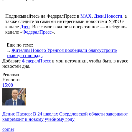
Подписывайтесь на ФедералПресс в
МАХ
,
Дзен.Новости
, а
также следите за самыми интересными новостями УрФО в
канале
Дзен
. Все самое важное и оперативное — в telegram-
канале «
ФедералПресс
».
Еще по теме:
1.
Жителям Нового Уренгоя пообещали благоустроить
главную площадь
Добавьте
ФедералПресс
в мои источники, чтобы быть в курсе
новостей дня.
Реклама
Новости
15:08
Денис Паслер: В 24 школах Свердловской области завершают
капремонт к новому учебному году
corner