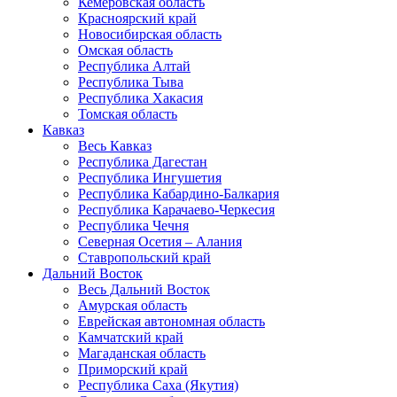
Кемеровская область
Красноярский край
Новосибирская область
Омская область
Республика Алтай
Республика Тыва
Республика Хакасия
Томская область
Кавказ
Весь Кавказ
Республика Дагестан
Республика Ингушетия
Республика Кабардино-Балкария
Республика Карачаево-Черкесия
Республика Чечня
Северная Осетия – Алания
Ставропольский край
Дальний Восток
Весь Дальний Восток
Амурская область
Еврейская автономная область
Камчатский край
Магаданская область
Приморский край
Республика Саха (Якутия)