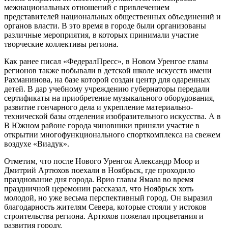
межнациональных отношений с привлечением
представителей национальных общественных объединений и
органов власти. В это время в городе были организованы
различные мероприятия, в которых принимали участие
творческие коллективы региона.
Как ранее писал «ФедералПресс», в Новом Уренгое главы
регионов также побывали в детской школе искусств имени
Рахманинова, на базе которой создан центр для одаренных
детей. В дар учебному учреждению губернаторы передали
сертификаты на приобретение музыкального оборудования,
развитие гончарного дела и укрепление материально-
технической базы отделения изобразительного искусства. А в
В Южном районе города чиновники приняли участие в
открытии многофункционального спорткомплекса на свежем
воздухе «Виадук».
Отметим, что после Нового Уренгоя Александр Моор и
Дмитрий Артюхов поехали в Ноябрьск, где проходило
празднование дня города. Врио главы Ямала во время
праздничной церемонии рассказал, что Ноябрьск хоть
молодой, но уже весьма перспективный город. Он выразил
благодарность жителям Севера, которые стояли у истоков
строительства региона. Артюхов пожелал процветания и
развития городу.