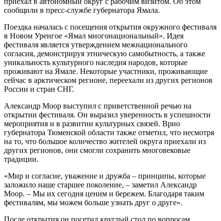
приехал в автономный округ с рабочим визитом. Об этом
сообщили в пресс-службе губернатора Ямала.
Поездка началась с посещения открытия окружного фестиваля
в Новом Уренгое «Ямал многонациональный». Идея
фестиваля является утверждением межнационального
согласия, демонстрируя этническую самобытность, а также
уникальность культурного наследия народов, которые
проживают на Ямале. Некоторые участники, проживающие
сейчас в арктическом регионе, переехали из других регионов
России и стран СНГ.
Александр Моор выступил с приветственной речью на
открытии фестиваля. Он выразил уверенность в успешности
мероприятия и в развитии культурных связей. Врио
губернатора Тюменской области также отметил, что несмотря
на то, что большое количество жителей округа приехали из
других регионов, они смогли сохранить многовековые
традиции.
«Мир и согласие, уважение и дружба – принципы, которые
заложило наше старшее поколение, – заметил Александр
Моор. – Мы их сегодня ценим и бережем. Благодаря таким
фестивалям, мы можем больше узнать друг о друге».
После открытия он посетил круглый стол по вопросам