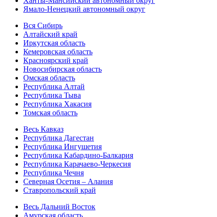
Ханты-Мансийский автономный округ
Ямало-Ненецкий автономный округ
Вся Сибирь
Алтайский край
Иркутская область
Кемеровская область
Красноярский край
Новосибирская область
Омская область
Республика Алтай
Республика Тыва
Республика Хакасия
Томская область
Весь Кавказ
Республика Дагестан
Республика Ингушетия
Республика Кабардино-Балкария
Республика Карачаево-Черкесия
Республика Чечня
Северная Осетия – Алания
Ставропольский край
Весь Дальний Восток
Амурская область