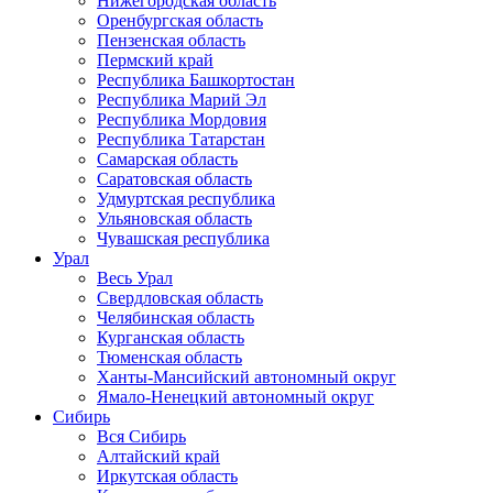
Нижегородская область
Оренбургская область
Пензенская область
Пермский край
Республика Башкортостан
Республика Марий Эл
Республика Мордовия
Республика Татарстан
Самарская область
Саратовская область
Удмуртская республика
Ульяновская область
Чувашская республика
Урал
Весь Урал
Свердловская область
Челябинская область
Курганская область
Тюменская область
Ханты-Мансийский автономный округ
Ямало-Ненецкий автономный округ
Сибирь
Вся Сибирь
Алтайский край
Иркутская область