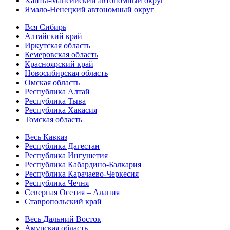
Ханты-Мансийский автономный округ
Ямало-Ненецкий автономный округ
Вся Сибирь
Алтайский край
Иркутская область
Кемеровская область
Красноярский край
Новосибирская область
Омская область
Республика Алтай
Республика Тыва
Республика Хакасия
Томская область
Весь Кавказ
Республика Дагестан
Республика Ингушетия
Республика Кабардино-Балкария
Республика Карачаево-Черкесия
Республика Чечня
Северная Осетия – Алания
Ставропольский край
Весь Дальний Восток
Амурская область