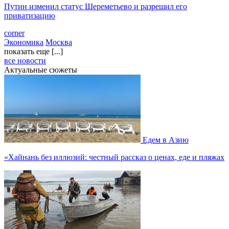
Путин изменил статус Шереметьево и разрешил его
приватизацию
corner
Экономика
Москва
показать еще [...]
все новости
Актуальные сюжеты
Едем в Азию
«Хайнань без иллюзий: честный рассказ о ценах, еде и пляжах