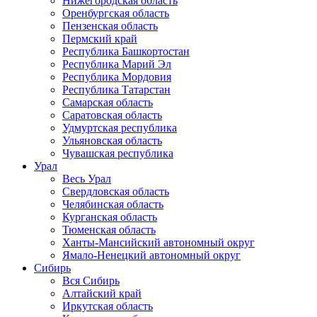
Нижегородская область
Оренбургская область
Пензенская область
Пермский край
Республика Башкортостан
Республика Марий Эл
Республика Мордовия
Республика Татарстан
Самарская область
Саратовская область
Удмуртская республика
Ульяновская область
Чувашская республика
Урал
Весь Урал
Свердловская область
Челябинская область
Курганская область
Тюменская область
Ханты-Мансийский автономный округ
Ямало-Ненецкий автономный округ
Сибирь
Вся Сибирь
Алтайский край
Иркутская область