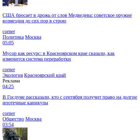
США бросает в дрожь от слов Медведева: советское оружие
возмездия до сих пор в строю
corner
Политика
Москва
05:05
Мусор как ресурс: в Красноярском крае сказали, как
изменится система переработки
corner
Экология
Красноярский край
Реклама
04:25
В Госдуме рассказали, кто с сентября получит право на долгие
ипотечные каникулы
corner
Общество
Москва
03:54