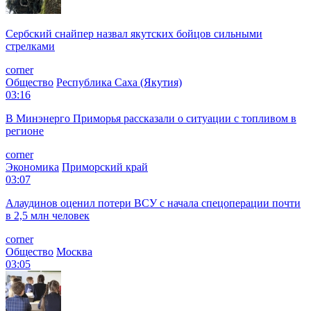
Сербский снайпер назвал якутских бойцов сильными
стрелками
corner
Общество
Республика Саха (Якутия)
03:16
В Минэнерго Приморья рассказали о ситуации с топливом в
регионе
corner
Экономика
Приморский край
03:07
Алаудинов оценил потери ВСУ с начала спецоперации почти
в 2,5 млн человек
corner
Общество
Москва
03:05