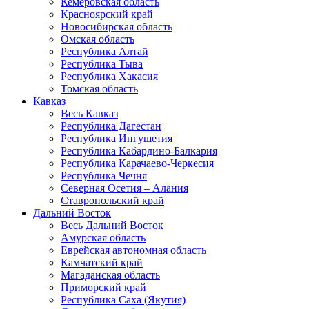
Кемеровская область
Красноярский край
Новосибирская область
Омская область
Республика Алтай
Республика Тыва
Республика Хакасия
Томская область
Кавказ
Весь Кавказ
Республика Дагестан
Республика Ингушетия
Республика Кабардино-Балкария
Республика Карачаево-Черкесия
Республика Чечня
Северная Осетия – Алания
Ставропольский край
Дальний Восток
Весь Дальний Восток
Амурская область
Еврейская автономная область
Камчатский край
Магаданская область
Приморский край
Республика Саха (Якутия)