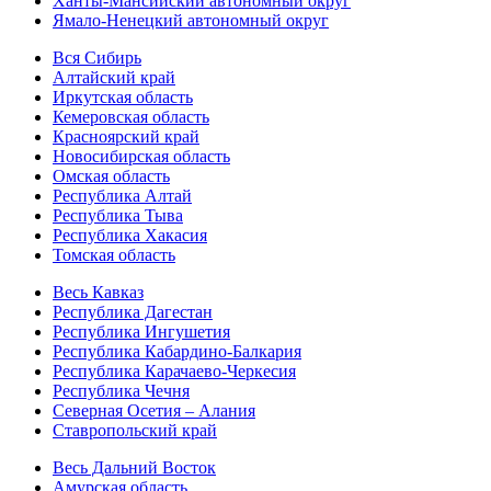
Ханты-Мансийский автономный округ
Ямало-Ненецкий автономный округ
Вся Сибирь
Алтайский край
Иркутская область
Кемеровская область
Красноярский край
Новосибирская область
Омская область
Республика Алтай
Республика Тыва
Республика Хакасия
Томская область
Весь Кавказ
Республика Дагестан
Республика Ингушетия
Республика Кабардино-Балкария
Республика Карачаево-Черкесия
Республика Чечня
Северная Осетия – Алания
Ставропольский край
Весь Дальний Восток
Амурская область