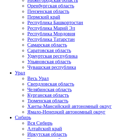
Нижегородская область
Оренбургская область
Пензенская область
Пермский край
Республика Башкортостан
Республика Марий Эл
Республика Мордовия
Республика Татарстан
Самарская область
Саратовская область
Удмуртская республика
Ульяновская область
Чувашская республика
Урал
Весь Урал
Свердловская область
Челябинская область
Курганская область
Тюменская область
Ханты-Мансийский автономный округ
Ямало-Ненецкий автономный округ
Сибирь
Вся Сибирь
Алтайский край
Иркутская область