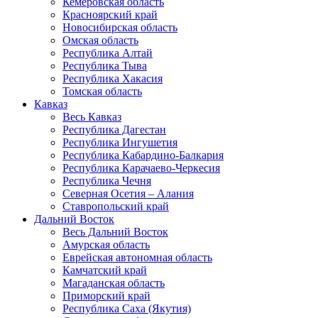
Кемеровская область
Красноярский край
Новосибирская область
Омская область
Республика Алтай
Республика Тыва
Республика Хакасия
Томская область
Кавказ
Весь Кавказ
Республика Дагестан
Республика Ингушетия
Республика Кабардино-Балкария
Республика Карачаево-Черкесия
Республика Чечня
Северная Осетия – Алания
Ставропольский край
Дальний Восток
Весь Дальний Восток
Амурская область
Еврейская автономная область
Камчатский край
Магаданская область
Приморский край
Республика Саха (Якутия)