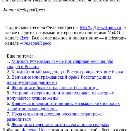
Фото: ФедералПресс
Подписывайтесь на ФедералПресс в
МАХ
,
Дзен.Новости
, а
также следите за самыми интересными новостями УрФО в
канале
Дзен
. Все самое важное и оперативное — в telegram-
канале «
ФедералПресс
».
Еще по теме:
1.
Минюст РФ назвал самые популярные месяцы для
свадеб в России
2.
Каждый пятый младенец в России рождается вне брака
3.
Венчание или гражданский брак? Росстат удивил
шокирующими данными
4.
Женщины в браке страдают от бессонницы
5.
Астрологи перечислили знаки зодиака, из которых
получаются худшие жены
6.
Клянемся в верности и любви. На ямальских выборах
засветились молодожены
7.
Из-за снижения доходов россияне стали реже
разводиться
8.
Женщины перестают хотеть секса после свадьбы
Добавьте
ФедералПресс
в мои источники, чтобы быть в курсе