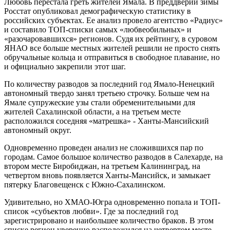
Любовь перестала греть жителей Ямала. В преддверии зимы
Росстат опубликовал демографическую статистику в
российских субъектах. Ее анализ провело агентство «Радиус»
и составило ТОП-списки самых «любвеобильных» и
«разочаровавшихся» регионов. Судя их рейтингу, в суровом
ЯНАО все больше местных жителей решили не просто снять
обручальные кольца и отправиться в свободное плавание, но
и официально закрепили этот шаг.
По количеству разводов за последний год Ямало-Ненецкий
автономный твердо занял третьею строчку. Больше чем на
Ямале супружеские узы стали обременительными для
жителей Сахалинской области, а на третьем месте
расположился соседняя «матрешка» - Ханты-Мансийский
автономный округ.
Одновременно проведен анализ не сложившихся пар по
городам. Самое большое количество разводов в Салехарде, на
втором месте Биробиджан, на третьем Калининград, на
четвертом вновь появляется Ханты-Мансийск, и замыкает
пятерку Благовещенск с Южно-Сахалинском.
Удивительно, но ХМАО-Югра одновременно попала и ТОП-
список «субъектов любви». Где за последний год
зарегистрировано и наибольшее количество браков. В этом
списке регион уверенно расположился на четвертом месте.