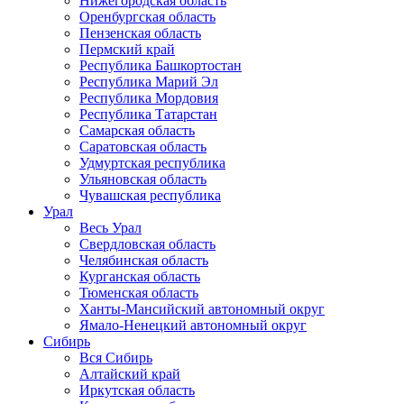
Нижегородская область
Оренбургская область
Пензенская область
Пермский край
Республика Башкортостан
Республика Марий Эл
Республика Мордовия
Республика Татарстан
Самарская область
Саратовская область
Удмуртская республика
Ульяновская область
Чувашская республика
Урал
Весь Урал
Свердловская область
Челябинская область
Курганская область
Тюменская область
Ханты-Мансийский автономный округ
Ямало-Ненецкий автономный округ
Сибирь
Вся Сибирь
Алтайский край
Иркутская область