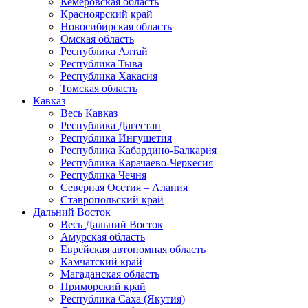
Кемеровская область
Красноярский край
Новосибирская область
Омская область
Республика Алтай
Республика Тыва
Республика Хакасия
Томская область
Кавказ
Весь Кавказ
Республика Дагестан
Республика Ингушетия
Республика Кабардино-Балкария
Республика Карачаево-Черкесия
Республика Чечня
Северная Осетия – Алания
Ставропольский край
Дальний Восток
Весь Дальний Восток
Амурская область
Еврейская автономная область
Камчатский край
Магаданская область
Приморский край
Республика Саха (Якутия)