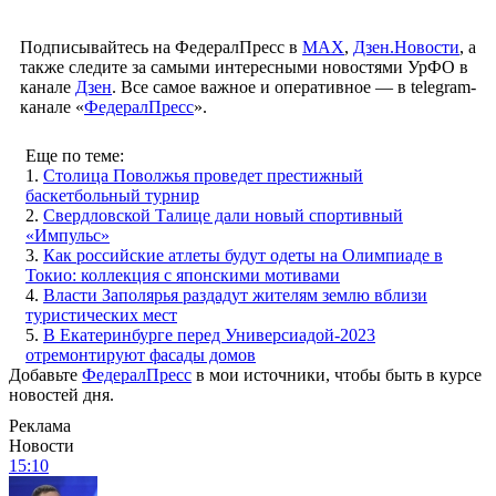
Подписывайтесь на ФедералПресс в
МАХ
,
Дзен.Новости
, а
также следите за самыми интересными новостями УрФО в
канале
Дзен
. Все самое важное и оперативное — в telegram-
канале «
ФедералПресс
».
Еще по теме:
1.
Столица Поволжья проведет престижный
баскетбольный турнир
2.
Свердловской Талице дали новый спортивный
«Импульс»
3.
Как российские атлеты будут одеты на Олимпиаде в
Токио: коллекция с японскими мотивами
4.
Власти Заполярья раздадут жителям землю вблизи
туристических мест
5.
В Екатеринбурге перед Универсиадой-2023
отремонтируют фасады домов
Добавьте
ФедералПресс
в мои источники, чтобы быть в курсе
новостей дня.
Реклама
Новости
15:10