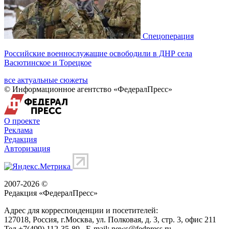
Спецоперация
Российские военнослужащие освободили в ДНР села
Васютинское и Торецкое
все актуальные сюжеты
© Информационное агентство «ФедералПресс»
О проекте
Реклама
Редакция
Авторизация
2007-2026 ©
Редакция «
ФедералПресс
»
Адрес для корреспонденции и посетителей:
127018
, Россия, г.
Москва
,
ул. Полковая, д. 3, стр. 3
, офис 211
Тел.
+7(499) 112-35-89
E-mail:
news@fedpress.ru