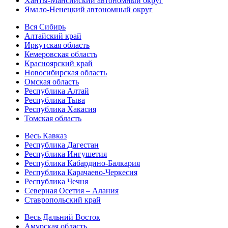
Ханты-Мансийский автономный округ
Ямало-Ненецкий автономный округ
Вся Сибирь
Алтайский край
Иркутская область
Кемеровская область
Красноярский край
Новосибирская область
Омская область
Республика Алтай
Республика Тыва
Республика Хакасия
Томская область
Весь Кавказ
Республика Дагестан
Республика Ингушетия
Республика Кабардино-Балкария
Республика Карачаево-Черкесия
Республика Чечня
Северная Осетия – Алания
Ставропольский край
Весь Дальний Восток
Амурская область