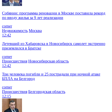
Собянин: программа реновации в Москве поставила рекорд
по вводу жилья за 9 лет реализации
corner
Недвижимость
Москва
12:42
Летевший из Хабаровска в Новосибирск самолет экстренно
приземлился в Братске
corner
Происшествия
Новосибирская область
12:42
Три человека погибли и 25 пострадали при ночной атаке
БПЛА на Белгород
corner
Происшествия
Белгородская область
12:15