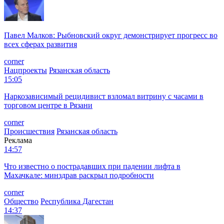
Павел Малков: Рыбновский округ демонстрирует прогресс во
всех сферах развития
corner
Нацпроекты
Рязанская область
15:05
Наркозависимый рецидивист взломал витрину с часами в
торговом центре в Рязани
corner
Происшествия
Рязанская область
Реклама
14:57
Что известно о пострадавших при падении лифта в
Махачкале: минздрав раскрыл подробности
corner
Общество
Республика Дагестан
14:37