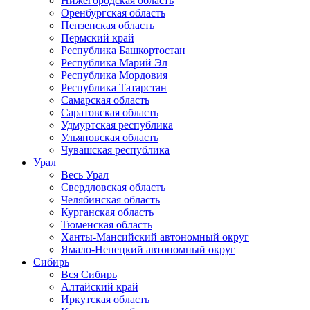
Нижегородская область
Оренбургская область
Пензенская область
Пермский край
Республика Башкортостан
Республика Марий Эл
Республика Мордовия
Республика Татарстан
Самарская область
Саратовская область
Удмуртская республика
Ульяновская область
Чувашская республика
Урал
Весь Урал
Свердловская область
Челябинская область
Курганская область
Тюменская область
Ханты-Мансийский автономный округ
Ямало-Ненецкий автономный округ
Сибирь
Вся Сибирь
Алтайский край
Иркутская область