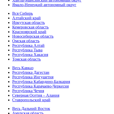
Ханты-Мансийский автономный округ
Ямало-Ненецкий автономный округ
Вся Сибирь
Алтайский край
Иркутская область
Кемеровская область
Красноярский край
Новосибирская область
Омская область
Республика Алтай
Республика Тыва
Республика Хакасия
Томская область
Весь Кавказ
Республика Дагестан
Республика Ингушетия
Республика Кабардино-Балкария
Республика Карачаево-Черкесия
Республика Чечня
Северная Осетия – Алания
Ставропольский край
Весь Дальний Восток
Амурская область