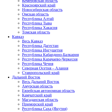
Кемеровская область
Красноярский край
Новосибирская область
Омская область
Республика Алтай
Республика Тыва
Республика Хакасия
Томская область
Кавказ
Весь Кавказ
Республика Дагестан
Республика Ингушетия
Республика Кабардино-Балкария
Республика Карачаево-Черкесия
Республика Чечня
Северная Осетия – Алания
Ставропольский край
Дальний Восток
Весь Дальний Восток
Амурская область
Еврейская автономная область
Камчатский край
Магаданская область
Приморский край
Республика Саха (Якутия)