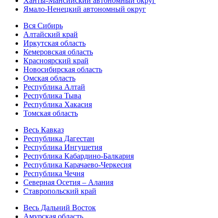
Ханты-Мансийский автономный округ
Ямало-Ненецкий автономный округ
Вся Сибирь
Алтайский край
Иркутская область
Кемеровская область
Красноярский край
Новосибирская область
Омская область
Республика Алтай
Республика Тыва
Республика Хакасия
Томская область
Весь Кавказ
Республика Дагестан
Республика Ингушетия
Республика Кабардино-Балкария
Республика Карачаево-Черкесия
Республика Чечня
Северная Осетия – Алания
Ставропольский край
Весь Дальний Восток
Амурская область