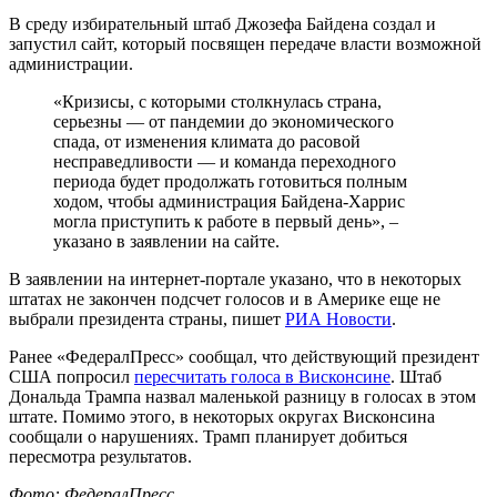
В среду избирательный штаб Джозефа Байдена создал и
запустил сайт, который посвящен передаче власти возможной
администрации.
«Кризисы, с которыми столкнулась страна,
серьезны — от пандемии до экономического
спада, от изменения климата до расовой
несправедливости — и команда переходного
периода будет продолжать готовиться полным
ходом, чтобы администрация Байдена-Харрис
могла приступить к работе в первый день», –
указано в заявлении на сайте.
В заявлении на интернет-портале указано, что в некоторых
штатах не закончен подсчет голосов и в Америке еще не
выбрали президента страны, пишет
РИА Новости
.
Ранее «ФедералПресс» сообщал, что действующий президент
США попросил
пересчитать голоса в Висконсине
. Штаб
Дональда Трампа назвал маленькой разницу в голосах в этом
штате. Помимо этого, в некоторых округах Висконсина
сообщали о нарушениях. Трамп планирует добиться
пересмотра результатов.
Фото: ФедералПресс