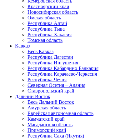
Кемеровская область
Красноярский край
Новосибирская область
Омская область
Республика Алтай
Республика Тыва
Республика Хакасия
Томская область
Кавказ
Весь Кавказ
Республика Дагестан
Республика Ингушетия
Республика Кабардино-Балкария
Республика Карачаево-Черкесия
Республика Чечня
Северная Осетия – Алания
Ставропольский край
Дальний Восток
Весь Дальний Восток
Амурская область
Еврейская автономная область
Камчатский край
Магаданская область
Приморский край
Республика Саха (Якутия)