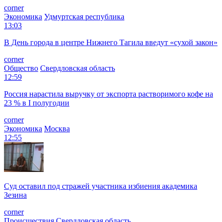
corner
Экономика
Удмуртская республика
13:03
В День города в центре Нижнего Тагила введут «сухой закон»
corner
Общество
Свердловская область
12:59
Россия нарастила выручку от экспорта растворимого кофе на
23 % в I полугодии
corner
Экономика
Москва
12:55
Суд оставил под стражей участника избиения академика
Зезина
corner
Происшествия
Свердловская область