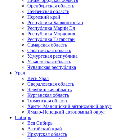
Нижегородская область
Оренбургская область
Пензенская область
Пермский край
Республика Башкортостан
Республика Марий Эл
Республика Мордовия
Республика Татарстан
Самарская область
Саратовская область
Удмуртская республика
Ульяновская область
Чувашская республика
Урал
Весь Урал
Свердловская область
Челябинская область
Курганская область
Тюменская область
Ханты-Мансийский автономный округ
Ямало-Ненецкий автономный округ
Сибирь
Вся Сибирь
Алтайский край
Иркутская область