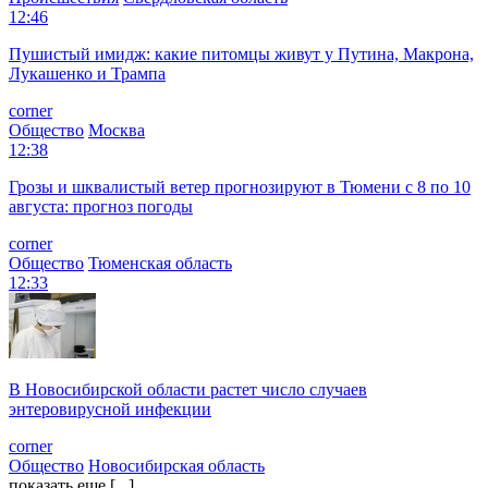
12:46
Пушистый имидж: какие питомцы живут у Путина, Макрона,
Лукашенко и Трампа
corner
Общество
Москва
12:38
Грозы и шквалистый ветер прогнозируют в Тюмени с 8 по 10
августа: прогноз погоды
corner
Общество
Тюменская область
12:33
В Новосибирской области растет число случаев
энтеровирусной инфекции
corner
Общество
Новосибирская область
показать еще [...]