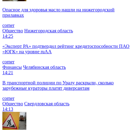
Опасное для здоровья масло нашли на нижегородский
прилавках
corner
Общество
Нижегородская область
14:25
«Эксперт РА» подтвердил рейтинг кредитоспособности ПАО
«ЮГК» на уровне ruAА
corner
Финансы
Челябинская область
14:21
В транспортной полиции по Уралу раскрыли, сколько
зарубежные кураторы платят диверсантам
corner
Общество
Свердловская область
14:13