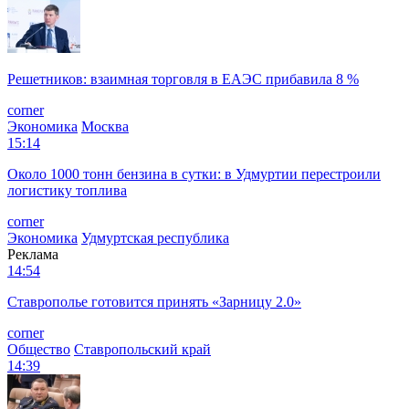
Решетников: взаимная торговля в ЕАЭС прибавила 8 %
corner
Экономика
Москва
15:14
Около 1000 тонн бензина в сутки: в Удмуртии перестроили
логистику топлива
corner
Экономика
Удмуртская республика
Реклама
14:54
Ставрополье готовится принять «Зарницу 2.0»
corner
Общество
Ставропольский край
14:39