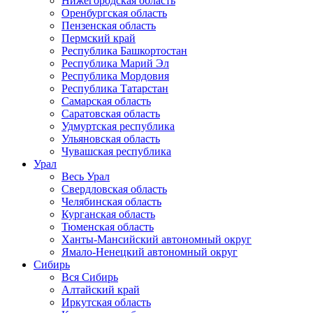
Нижегородская область
Оренбургская область
Пензенская область
Пермский край
Республика Башкортостан
Республика Марий Эл
Республика Мордовия
Республика Татарстан
Самарская область
Саратовская область
Удмуртская республика
Ульяновская область
Чувашская республика
Урал
Весь Урал
Свердловская область
Челябинская область
Курганская область
Тюменская область
Ханты-Мансийский автономный округ
Ямало-Ненецкий автономный округ
Сибирь
Вся Сибирь
Алтайский край
Иркутская область