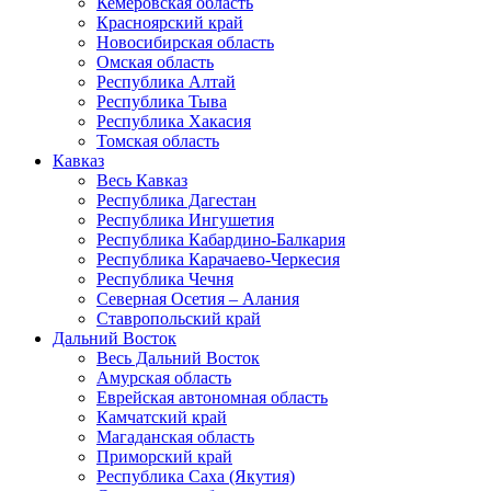
Кемеровская область
Красноярский край
Новосибирская область
Омская область
Республика Алтай
Республика Тыва
Республика Хакасия
Томская область
Кавказ
Весь Кавказ
Республика Дагестан
Республика Ингушетия
Республика Кабардино-Балкария
Республика Карачаево-Черкесия
Республика Чечня
Северная Осетия – Алания
Ставропольский край
Дальний Восток
Весь Дальний Восток
Амурская область
Еврейская автономная область
Камчатский край
Магаданская область
Приморский край
Республика Саха (Якутия)