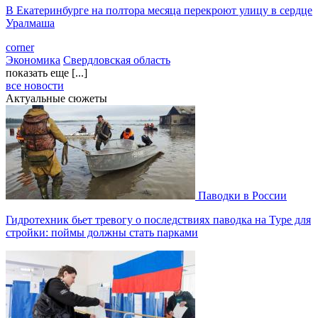
В Екатеринбурге на полтора месяца перекроют улицу в сердце
Уралмаша
corner
Экономика
Свердловская область
показать еще [...]
все новости
Актуальные сюжеты
Паводки в России
Гидротехник бьет тревогу о последствиях паводка на Туре для
стройки: поймы должны стать парками