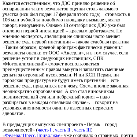
Кажется естественным, что ДЗО приняло решение об
оспаривании таких результатов оценки столь лакомого
участка (иск был подан 17 февраля этого года) – стоимость в
106 млн рублей за подобную площадку вызывает, мягко
говоря, недоумение. Однако 18 сентября иск ДЗО уже был
отклонен первой инстанцией – краевым арбитражем. По
мнению экспертов, апелляция не слишком часто меняет
решение суда первой инстанции – такова судебная практика.
«Таким образом, краевой арбитраж фактически узаконил
результаты оценки от ООО «Аксерли», и в том случае, если
решение устоит в следующих инстанциях, СПК
«Мотовилихинский» сможет воспользоваться
преимущественным правом выкупа и заплатить смешные
деньги за огромный кусок земли. И ни КСП Перми, ни
городская прокуратура не будут иметь претензий – есть
решение суда, придраться не к чему. Схема вполне законная,
неоднократно опробованная. А кто стал виновником –
невнимательный суд или небрежный юрист – надо
разбираться в каждом отдельном случае», – говорит на
условиях анонимности один из известных пермских
адвокатов.
В предыдущих выпусках спецпроекта «Пермь – город
возможностей» (
часть I
,
часть II
,
часть III
)
«
ФедералПресс.Приволжье
» уже сообщало о странных, почти