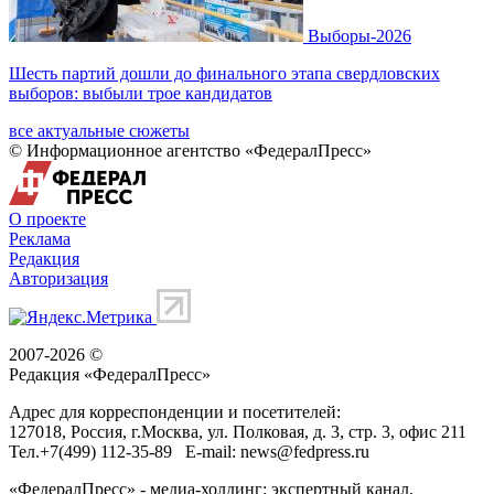
Выборы-2026
Шесть партий дошли до финального этапа свердловских
выборов: выбыли трое кандидатов
все актуальные сюжеты
© Информационное агентство «ФедералПресс»
О проекте
Реклама
Редакция
Авторизация
2007-2026 ©
Редакция «
ФедералПресс
»
Адрес для корреспонденции и посетителей:
127018
, Россия, г.
Москва
,
ул. Полковая, д. 3, стр. 3
, офис 211
Тел.
+7(499) 112-35-89
E-mail:
news@fedpress.ru
«ФедералПресс» - медиа-холдинг: экспертный канал,