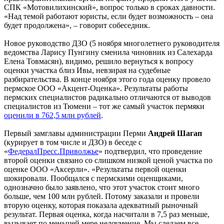
СПК «Мотовилихинский», вопрос только в сроках давности.
«Над темой работают юристы, если будет возможность – она
будет продолжена», – говорит собеседник.
Новое руководство ДЗО (5 ноября многолетнего руководителя
ведомства Ларису Пунгину сменила чиновник из Салехарда
Елена Товмасян), видимо, решило вернуться к вопросу
оценки участка близ Ивы, невзирая на судебные
разбирательства. В конце ноября этого года оценку провело
пермское ООО «Акцент-Оценка». Результаты работы
пермских специалистов радикально отличаются от выводов
специалистов из Тюмени – тот же самый участок пермяки
оценили в 762,5 млн рублей
.
Первый замглавы администрации Перми
Андрей Шагап
(курирует в том числе и ДЗО) в беседе с
«
ФедералПресс.Приволжье
» подтвердил, что проведение
второй оценки связано со слишком низкой ценой участка по
оценке ООО «Аксерли». «Результаты первой оценки
шокировали. Пообщался с пермскими оценщиками,
однозначно было заявлено, что этот участок стоит много
больше, чем 100 млн рублей. Потому заказали и провели
вторую оценку, которая показала адекватный рыночный
результат. Первая оценка, когда насчитали в 7,5 раз меньше,
вызывает по меньшей мере недоумение. Мы сделаем все