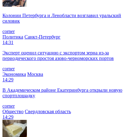
Колонии Петербурга и Ленобласти возглавил уральский
силовик
corner
Политика
Санкт-Петербург
14:31
Эксперт оценил ситуацию с экспортом зерна из-за
периодического простоя азово-черноморских портов
corner
Экономика
Москва
14:29
В Академическом районе Екатеринбурга открыли новую
спортплощадку
corner
Общество
Свердловская область
14:29