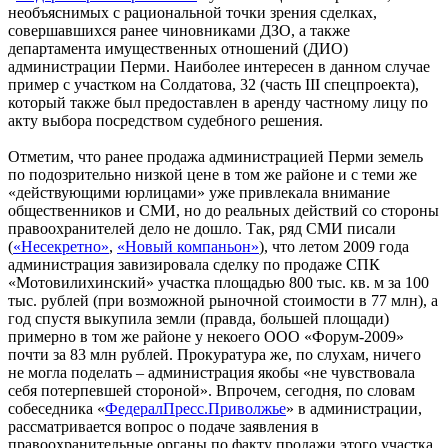
необъяснимых с рациональной точки зрения сделках,
совершавшихся ранее чиновниками ДЗО, а также
департамента имущественных отношений (ДИО)
администрации Перми. Наиболее интересен в данном случае
пример с участком на Солдатова, 32 (часть III спецпроекта),
который также был предоставлен в аренду частному лицу по
акту выбора посредством судебного решения.
Отметим, что ранее продажа администрацией Перми земель
по подозрительно низкой цене в том же районе и с теми же
«действующими юрлицами» уже привлекала внимание
общественников и СМИ, но до реальных действий со стороны
правоохранителей дело не дошло. Так, ряд СМИ писали
(
«Несекретно»
,
«Новый компаньон»
), что летом 2009 года
администрация завизировала сделку по продаже СПК
«Мотовилихинский» участка площадью 800 тыс. кв. м за 100
тыс. рублей (при возможной рыночной стоимости в 77 млн), а
год спустя выкупила земли (правда, большей площади)
примерно в том же районе у некоего ООО «Форум-2009»
почти за 83 млн рублей. Прокуратура же, по слухам, ничего
не могла поделать – администрация якобы «не чувствовала
себя потерпевшей стороной». Впрочем, сегодня, по словам
собеседника «
ФедералПресс.Приволжье
» в администрации,
рассматривается вопрос о подаче заявления в
правоохранительные органы по факту продажи этого участка