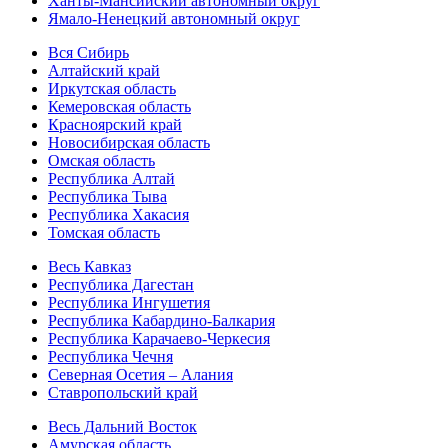
Ханты-Мансийский автономный округ
Ямало-Ненецкий автономный округ
Вся Сибирь
Алтайский край
Иркутская область
Кемеровская область
Красноярский край
Новосибирская область
Омская область
Республика Алтай
Республика Тыва
Республика Хакасия
Томская область
Весь Кавказ
Республика Дагестан
Республика Ингушетия
Республика Кабардино-Балкария
Республика Карачаево-Черкесия
Республика Чечня
Северная Осетия – Алания
Ставропольский край
Весь Дальний Восток
Амурская область