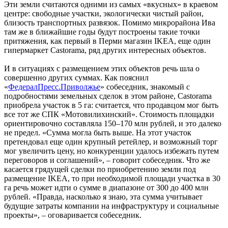
Эти земли считаются одними из самых «вкусных» в краевом
центре: свободные участки, экологически чистый район,
близость транспортных развязок. Помимо микрорайона Ива
там же в ближайшие годы будут построены такие точки
притяжения, как первый в Перми магазин IKEA, еще один
гипермаркет Castorama, ряд других интересных объектов.
И в ситуациях с размещением этих объектов речь шла о
совершенно других суммах. Как пояснил
«
ФедералПресс.Приволжье
» собеседник, знакомый с
подробностями земельных сделок в этом районе, Castorama
приобрела участок в 5 га: считается, что продавцом мог быть
все тот же СПК «Мотовилихинский». Стоимость площадки
ориентировочно составляла 150–170 млн рублей, и это далеко
не предел. «Сумма могла быть выше. На этот участок
претендовал еще один крупный ретейлер, и возможный торг
мог увеличить цену, но конкуренции удалось избежать путем
переговоров и соглашений», – говорит собеседник. Что же
касается грядущей сделки по приобретению земли под
размещение IKEA, то при необходимой площади участка в 30
га речь может идти о сумме в диапазоне от 300 до 400 млн
рублей. «Правда, насколько я знаю, эта сумма учитывает
будущие затраты компании на инфраструктуру и социальные
проекты», – оговаривается собеседник.