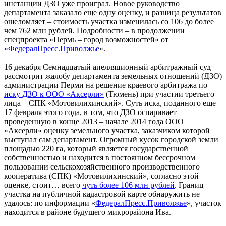
инстанции ДЗО уже проиграл. Новое руководство
департамента заказало еще одну оценку, и разница результатов
ошеломляет – стоимость участка изменилась со 106 до более
чем 762 млн рублей. Подробности – в продолжении
спецпроекта «Пермь – город возможностей» от
«
ФедералПресс.Приволжье
».
16 декабря Семнадцатый апелляционный арбитражный суд
рассмотрит жалобу департамента земельных отношений (ДЗО)
администрации Перми на решение краевого арбитража по
иску ДЗО к ООО «Аксерли»
(Тюмень) при участии третьего
лица – СПК «Мотовилихинский». Суть иска, поданного еще
17 февраля этого года, в том, что ДЗО оспаривает
проведенную в конце 2013 – начале 2014 года ООО
«Аксерли» оценку земельного участка, заказчиком которой
выступал сам департамент. Огромный кусок городской земли
площадью 220 га, который является государственной
собственностью и находится в постоянном бессрочном
пользовании сельскохозяйственного производственного
кооператива (СПК) «Мотовилихинский», согласно этой
оценке, стоит… всего
чуть более 106 млн рублей
. Границ
участка на публичной кадастровой карте обнаружить не
удалось: по информации «
ФедералПресс.Приволжье
», участок
находится в районе будущего микрорайона Ива.