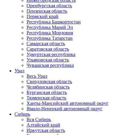
Нижегородская область
Оренбургская область
Пензенская область
Пермский край
Республика Башкортостан
Республика Марий Эл
Республика Мордовия
Республика Татарстан
Самарская область
Саратовская область
Удмуртская республика
Ульяновская область
Чувашская республика
Урал
Весь Урал
Свердловская область
Челябинская область
Курганская область
Тюменская область
Ханты-Мансийский автономный округ
Ямало-Ненецкий автономный округ
Сибирь
Вся Сибирь
Алтайский край
Иркутская область