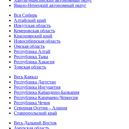
Ханты-Мансийский автономный округ
Ямало-Ненецкий автономный округ
Вся Сибирь
Алтайский край
Иркутская область
Кемеровская область
Красноярский край
Новосибирская область
Омская область
Республика Алтай
Республика Тыва
Республика Хакасия
Томская область
Весь Кавказ
Республика Дагестан
Республика Ингушетия
Республика Кабардино-Балкария
Республика Карачаево-Черкесия
Республика Чечня
Северная Осетия – Алания
Ставропольский край
Весь Дальний Восток
Амурская область