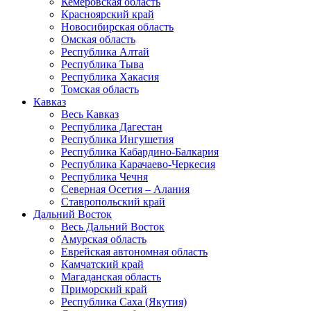
Кемеровская область
Красноярский край
Новосибирская область
Омская область
Республика Алтай
Республика Тыва
Республика Хакасия
Томская область
Кавказ
Весь Кавказ
Республика Дагестан
Республика Ингушетия
Республика Кабардино-Балкария
Республика Карачаево-Черкесия
Республика Чечня
Северная Осетия – Алания
Ставропольский край
Дальний Восток
Весь Дальний Восток
Амурская область
Еврейская автономная область
Камчатский край
Магаданская область
Приморский край
Республика Саха (Якутия)