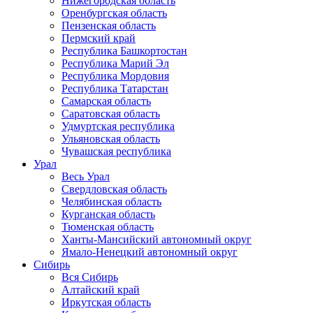
Нижегородская область
Оренбургская область
Пензенская область
Пермский край
Республика Башкортостан
Республика Марий Эл
Республика Мордовия
Республика Татарстан
Самарская область
Саратовская область
Удмуртская республика
Ульяновская область
Чувашская республика
Урал
Весь Урал
Свердловская область
Челябинская область
Курганская область
Тюменская область
Ханты-Мансийский автономный округ
Ямало-Ненецкий автономный округ
Сибирь
Вся Сибирь
Алтайский край
Иркутская область