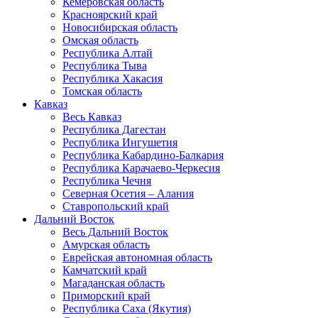
Кемеровская область
Красноярский край
Новосибирская область
Омская область
Республика Алтай
Республика Тыва
Республика Хакасия
Томская область
Кавказ
Весь Кавказ
Республика Дагестан
Республика Ингушетия
Республика Кабардино-Балкария
Республика Карачаево-Черкесия
Республика Чечня
Северная Осетия – Алания
Ставропольский край
Дальний Восток
Весь Дальний Восток
Амурская область
Еврейская автономная область
Камчатский край
Магаданская область
Приморский край
Республика Саха (Якутия)