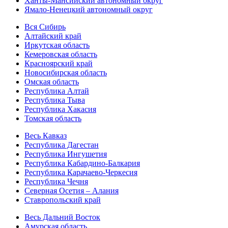
Ханты-Мансийский автономный округ
Ямало-Ненецкий автономный округ
Вся Сибирь
Алтайский край
Иркутская область
Кемеровская область
Красноярский край
Новосибирская область
Омская область
Республика Алтай
Республика Тыва
Республика Хакасия
Томская область
Весь Кавказ
Республика Дагестан
Республика Ингушетия
Республика Кабардино-Балкария
Республика Карачаево-Черкесия
Республика Чечня
Северная Осетия – Алания
Ставропольский край
Весь Дальний Восток
Амурская область