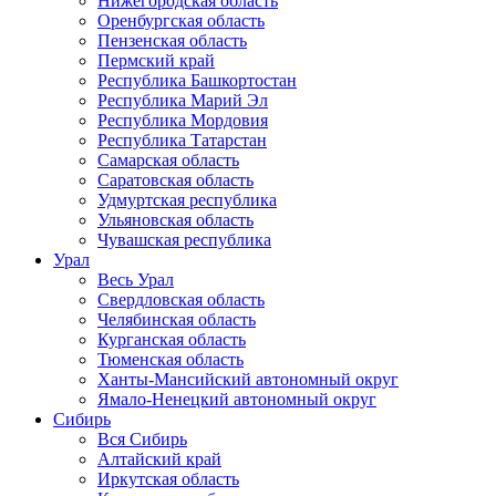
Нижегородская область
Оренбургская область
Пензенская область
Пермский край
Республика Башкортостан
Республика Марий Эл
Республика Мордовия
Республика Татарстан
Самарская область
Саратовская область
Удмуртская республика
Ульяновская область
Чувашская республика
Урал
Весь Урал
Свердловская область
Челябинская область
Курганская область
Тюменская область
Ханты-Мансийский автономный округ
Ямало-Ненецкий автономный округ
Сибирь
Вся Сибирь
Алтайский край
Иркутская область