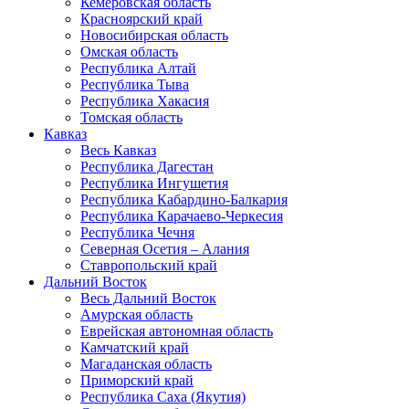
Кемеровская область
Красноярский край
Новосибирская область
Омская область
Республика Алтай
Республика Тыва
Республика Хакасия
Томская область
Кавказ
Весь Кавказ
Республика Дагестан
Республика Ингушетия
Республика Кабардино-Балкария
Республика Карачаево-Черкесия
Республика Чечня
Северная Осетия – Алания
Ставропольский край
Дальний Восток
Весь Дальний Восток
Амурская область
Еврейская автономная область
Камчатский край
Магаданская область
Приморский край
Республика Саха (Якутия)