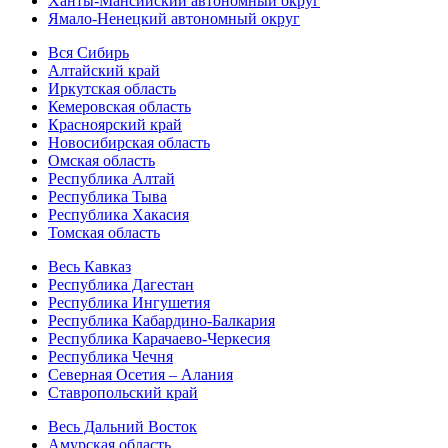
Ханты-Мансийский автономный округ
Ямало-Ненецкий автономный округ
Вся Сибирь
Алтайский край
Иркутская область
Кемеровская область
Красноярский край
Новосибирская область
Омская область
Республика Алтай
Республика Тыва
Республика Хакасия
Томская область
Весь Кавказ
Республика Дагестан
Республика Ингушетия
Республика Кабардино-Балкария
Республика Карачаево-Черкесия
Республика Чечня
Северная Осетия – Алания
Ставропольский край
Весь Дальний Восток
Амурская область