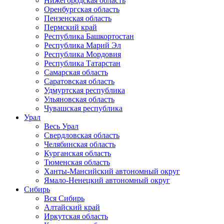
Нижегородская область
Оренбургская область
Пензенская область
Пермский край
Республика Башкортостан
Республика Марий Эл
Республика Мордовия
Республика Татарстан
Самарская область
Саратовская область
Удмуртская республика
Ульяновская область
Чувашская республика
Урал
Весь Урал
Свердловская область
Челябинская область
Курганская область
Тюменская область
Ханты-Мансийский автономный округ
Ямало-Ненецкий автономный округ
Сибирь
Вся Сибирь
Алтайский край
Иркутская область