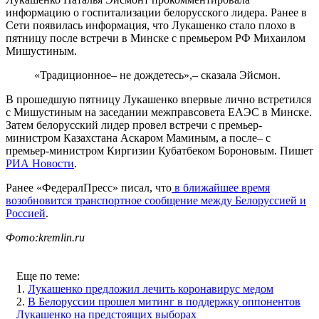
информацию о госпитализации белорусского лидера. Ранее в
Сети появилась информация, что Лукашенко стало плохо в
пятницу после встречи в Минске с премьером РФ Михаилом
Мишустиным.
«Традиционное– не дождетесь»,– сказала Эйсмон.
В прошедшую пятницу Лукашенко впервые лично встретился
с Мишустиным на заседании межправсовета ЕАЭС в Минске.
Затем белорусский лидер провел встречи с премьер-
министром Казахстана Аскаром Маминым, а после– с
премьер-министром Киргизии Кубатбеком Бороновым. Пишет
РИА Новости
.
Ранее «ФедералПресс» писал, что
в ближайшее время
возобновится транспортное сообщение между Белоруссией и
Россией
.
Фото:kremlin.ru
Еще по теме:
1.
Лукашенко предложил лечить коронавирус медом
2.
В Белоруссии прошел митинг в поддержку оппонентов
Лукашенко на предстоящих выборах