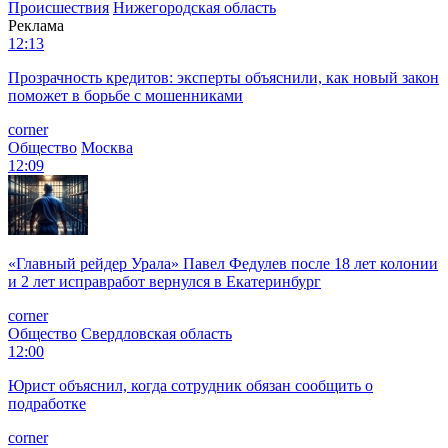
Происшествия
Нижегородская область
Реклама
12:13
Прозрачность кредитов: эксперты объяснили, как новый закон
поможет в борьбе с мошенниками
corner
Общество
Москва
12:09
«Главный рейдер Урала» Павел Федулев после 18 лет колонии
и 2 лет исправработ вернулся в Екатеринбург
corner
Общество
Свердловская область
12:00
Юрист объяснил, когда сотрудник обязан сообщить о
подработке
corner