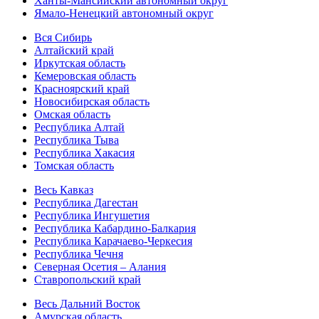
Ханты-Мансийский автономный округ
Ямало-Ненецкий автономный округ
Вся Сибирь
Алтайский край
Иркутская область
Кемеровская область
Красноярский край
Новосибирская область
Омская область
Республика Алтай
Республика Тыва
Республика Хакасия
Томская область
Весь Кавказ
Республика Дагестан
Республика Ингушетия
Республика Кабардино-Балкария
Республика Карачаево-Черкесия
Республика Чечня
Северная Осетия – Алания
Ставропольский край
Весь Дальний Восток
Амурская область