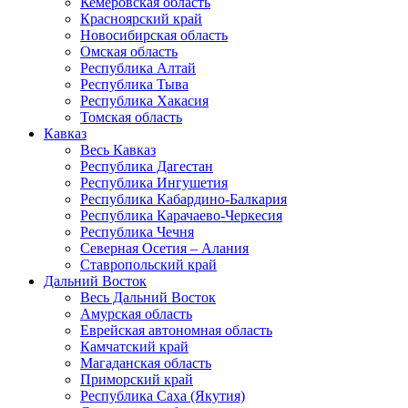
Кемеровская область
Красноярский край
Новосибирская область
Омская область
Республика Алтай
Республика Тыва
Республика Хакасия
Томская область
Кавказ
Весь Кавказ
Республика Дагестан
Республика Ингушетия
Республика Кабардино-Балкария
Республика Карачаево-Черкесия
Республика Чечня
Северная Осетия – Алания
Ставропольский край
Дальний Восток
Весь Дальний Восток
Амурская область
Еврейская автономная область
Камчатский край
Магаданская область
Приморский край
Республика Саха (Якутия)