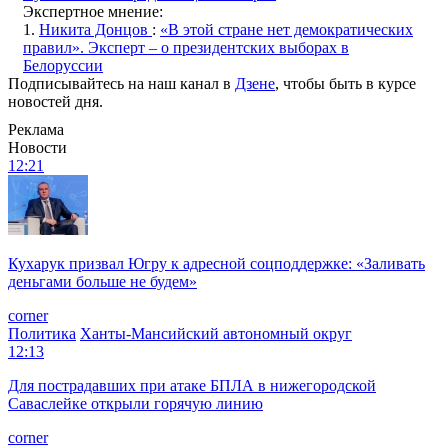
Экспертное мнение:
1.
Никита Донцов
:
«В этой стране нет демократических
правил». Эксперт – о президентских выборах в
Белоруссии
Подписывайтесь на наш канал в
Дзене
, чтобы быть в курсе
новостей дня.
Реклама
Новости
12:21
Кухарук призвал Югру к адресной соцподдержке: «Заливать
деньгами больше не будем»
corner
Политика
Ханты-Мансийский автономный округ
12:13
Для пострадавших при атаке БПЛА в нижегородской
Саваслейке открыли горячую линию
corner