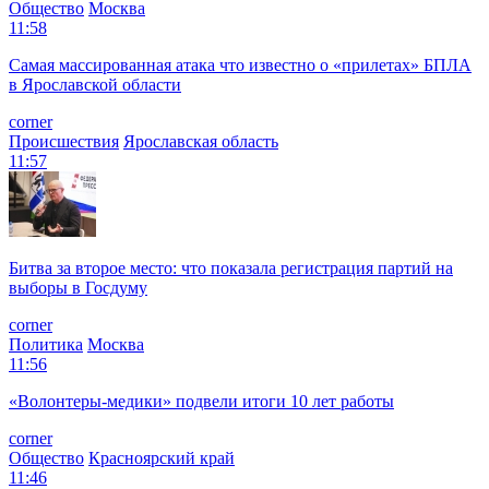
Общество
Москва
11:58
Самая массированная атака что известно о «прилетах» БПЛА
в Ярославской области
corner
Происшествия
Ярославская область
11:57
Битва за второе место: что показала регистрация партий на
выборы в Госдуму
corner
Политика
Москва
11:56
«Волонтеры-медики» подвели итоги 10 лет работы
corner
Общество
Красноярский край
11:46