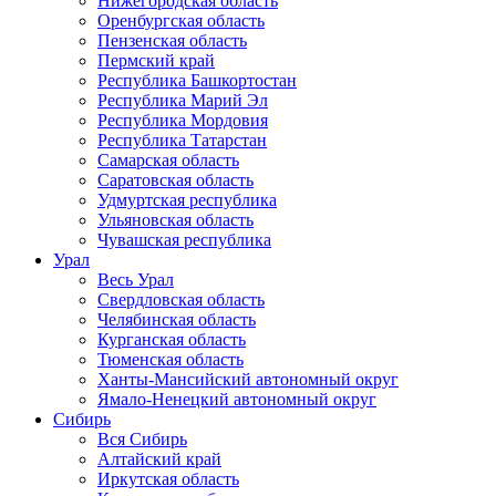
Нижегородская область
Оренбургская область
Пензенская область
Пермский край
Республика Башкортостан
Республика Марий Эл
Республика Мордовия
Республика Татарстан
Самарская область
Саратовская область
Удмуртская республика
Ульяновская область
Чувашская республика
Урал
Весь Урал
Свердловская область
Челябинская область
Курганская область
Тюменская область
Ханты-Мансийский автономный округ
Ямало-Ненецкий автономный округ
Сибирь
Вся Сибирь
Алтайский край
Иркутская область