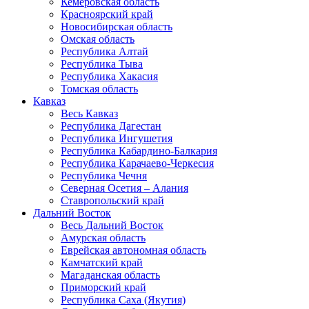
Кемеровская область
Красноярский край
Новосибирская область
Омская область
Республика Алтай
Республика Тыва
Республика Хакасия
Томская область
Кавказ
Весь Кавказ
Республика Дагестан
Республика Ингушетия
Республика Кабардино-Балкария
Республика Карачаево-Черкесия
Республика Чечня
Северная Осетия – Алания
Ставропольский край
Дальний Восток
Весь Дальний Восток
Амурская область
Еврейская автономная область
Камчатский край
Магаданская область
Приморский край
Республика Саха (Якутия)