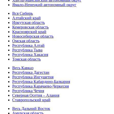
Ханты-Мансийский автономный округ
Ямало-Ненецкий автономный округ
Вся Сибирь
Алтайский край
Иркутская область
Кемеровская область
Красноярский край
Новосибирская область
Омская область
Республика Алтай
Республика Тыва
Республика Хакасия
Томская область
Весь Кавказ
Республика Дагестан
Республика Ингушетия
Республика Кабардино-Балкария
Республика Карачаево-Черкесия
Республика Чечня
Северная Осетия – Алания
Ставропольский край
Весь Дальний Восток
Амурская область