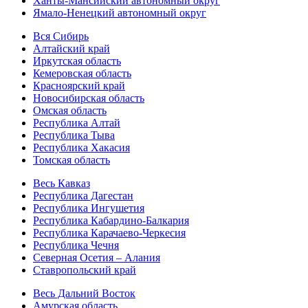
Ханты-Мансийский автономный округ
Ямало-Ненецкий автономный округ
Вся Сибирь
Алтайский край
Иркутская область
Кемеровская область
Красноярский край
Новосибирская область
Омская область
Республика Алтай
Республика Тыва
Республика Хакасия
Томская область
Весь Кавказ
Республика Дагестан
Республика Ингушетия
Республика Кабардино-Балкария
Республика Карачаево-Черкесия
Республика Чечня
Северная Осетия – Алания
Ставропольский край
Весь Дальний Восток
Амурская область