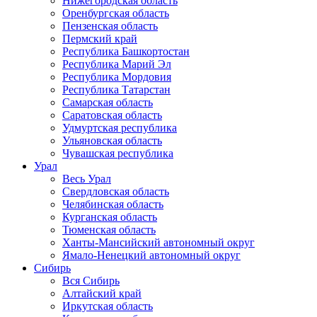
Нижегородская область
Оренбургская область
Пензенская область
Пермский край
Республика Башкортостан
Республика Марий Эл
Республика Мордовия
Республика Татарстан
Самарская область
Саратовская область
Удмуртская республика
Ульяновская область
Чувашская республика
Урал
Весь Урал
Свердловская область
Челябинская область
Курганская область
Тюменская область
Ханты-Мансийский автономный округ
Ямало-Ненецкий автономный округ
Сибирь
Вся Сибирь
Алтайский край
Иркутская область