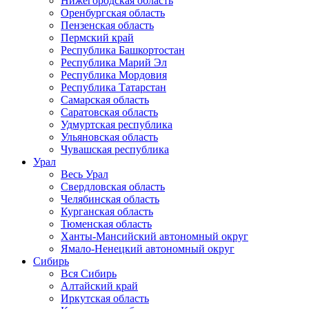
Нижегородская область
Оренбургская область
Пензенская область
Пермский край
Республика Башкортостан
Республика Марий Эл
Республика Мордовия
Республика Татарстан
Самарская область
Саратовская область
Удмуртская республика
Ульяновская область
Чувашская республика
Урал
Весь Урал
Свердловская область
Челябинская область
Курганская область
Тюменская область
Ханты-Мансийский автономный округ
Ямало-Ненецкий автономный округ
Сибирь
Вся Сибирь
Алтайский край
Иркутская область