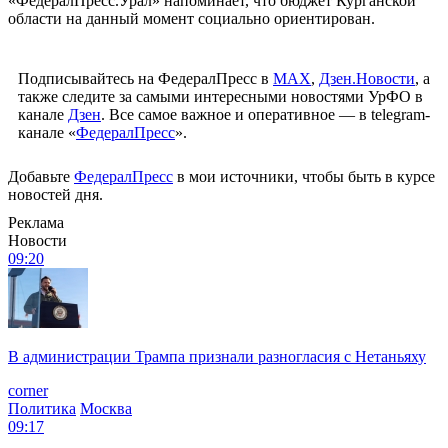
«ФедералПресс.Урал» напоминает, что бюджет Курганской
области на данный момент социально ориентирован.
Подписывайтесь на ФедералПресс в
МАХ
,
Дзен.Новости
, а
также следите за самыми интересными новостями УрФО в
канале
Дзен
. Все самое важное и оперативное — в telegram-
канале «
ФедералПресс
».
Добавьте
ФедералПресс
в мои источники, чтобы быть в курсе
новостей дня.
Реклама
Новости
09:20
В администрации Трампа признали разногласия с Нетаньяху
corner
Политика
Москва
09:17