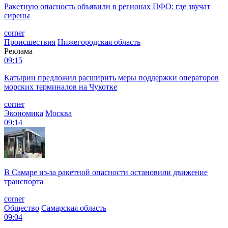
Ракетную опасность объявили в регионах ПФО: где звучат
сирены
corner
Происшествия
Нижегородская область
Реклама
09:15
Катырин предложил расширить меры поддержки операторов
морских терминалов на Чукотке
corner
Экономика
Москва
09:14
В Самаре из-за ракетной опасности остановили движение
транспорта
corner
Общество
Самарская область
09:04