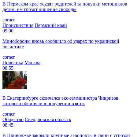
В Пермском крае осудят родителей за покупки мотоциклов
детям: им грозит лишение свободы
corner
Происшествия
Пермский край
09:00
Минобороны вновь сообщило об ударах по украинской
логистике
corner
Политика
Москва
08:55
В Екатеринбурге скончался экс-замминистра Чикризов,
которого обвиняли в получении взяток
corner
Общество
Свердловская область
08:45
В Приволжье закрыли крупные аэропорты в связи с угрозой