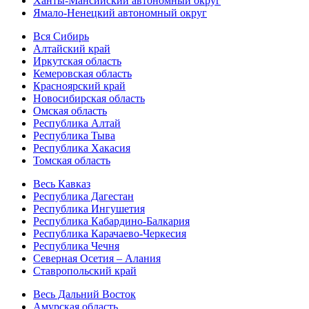
Ханты-Мансийский автономный округ
Ямало-Ненецкий автономный округ
Вся Сибирь
Алтайский край
Иркутская область
Кемеровская область
Красноярский край
Новосибирская область
Омская область
Республика Алтай
Республика Тыва
Республика Хакасия
Томская область
Весь Кавказ
Республика Дагестан
Республика Ингушетия
Республика Кабардино-Балкария
Республика Карачаево-Черкесия
Республика Чечня
Северная Осетия – Алания
Ставропольский край
Весь Дальний Восток
Амурская область