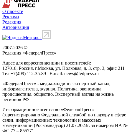
О проекте
Реклама
Редакция
Авторизация
2007-2026 ©
Редакция «
ФедералПресс
»
Адрес для корреспонденции и посетителей:
127018
, Россия, г.
Москва
,
ул. Полковая, д. 3, стр. 3
, офис 211
Тел.
+7(499) 112-35-89
E-mail:
news@fedpress.ru
«ФедералПресс» - медиа-холдинг: экспертный канал,
информагентства, журнал. Политика, экономика,
происшествия, общество. Экспертный взгляд на жизнь
регионов РФ
Информационное агентство «ФедералПресс»
(зарегистрировано Федеральной службой по надзору в сфере
связи, информационных технологий и массовых
коммуникаций (Роскомнадзор) 21.07.2023г. за номером ИА №
ФС 77 – 85577)