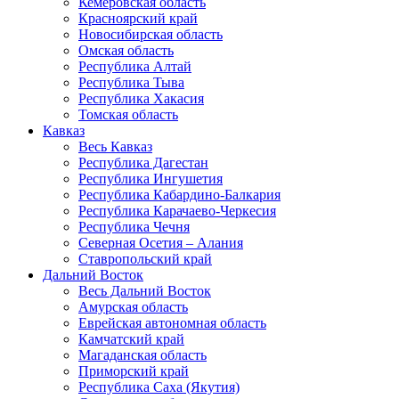
Кемеровская область
Красноярский край
Новосибирская область
Омская область
Республика Алтай
Республика Тыва
Республика Хакасия
Томская область
Кавказ
Весь Кавказ
Республика Дагестан
Республика Ингушетия
Республика Кабардино-Балкария
Республика Карачаево-Черкесия
Республика Чечня
Северная Осетия – Алания
Ставропольский край
Дальний Восток
Весь Дальний Восток
Амурская область
Еврейская автономная область
Камчатский край
Магаданская область
Приморский край
Республика Саха (Якутия)