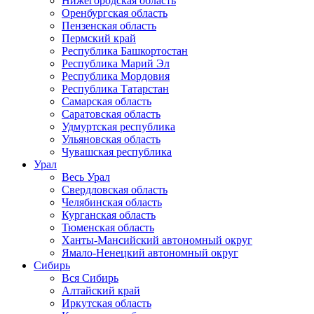
Нижегородская область
Оренбургская область
Пензенская область
Пермский край
Республика Башкортостан
Республика Марий Эл
Республика Мордовия
Республика Татарстан
Самарская область
Саратовская область
Удмуртская республика
Ульяновская область
Чувашская республика
Урал
Весь Урал
Свердловская область
Челябинская область
Курганская область
Тюменская область
Ханты-Мансийский автономный округ
Ямало-Ненецкий автономный округ
Сибирь
Вся Сибирь
Алтайский край
Иркутская область