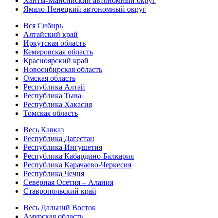
Ханты-Мансийский автономный округ
Ямало-Ненецкий автономный округ
Вся Сибирь
Алтайский край
Иркутская область
Кемеровская область
Красноярский край
Новосибирская область
Омская область
Республика Алтай
Республика Тыва
Республика Хакасия
Томская область
Весь Кавказ
Республика Дагестан
Республика Ингушетия
Республика Кабардино-Балкария
Республика Карачаево-Черкесия
Республика Чечня
Северная Осетия – Алания
Ставропольский край
Весь Дальний Восток
Амурская область