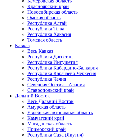
Кемеровская область
Красноярский край
Новосибирская область
Омская область
Республика Алтай
Республика Тыва
Республика Хакасия
Томская область
Кавказ
Весь Кавказ
Республика Дагестан
Республика Ингушетия
Республика Кабардино-Балкария
Республика Карачаево-Черкесия
Республика Чечня
Северная Осетия – Алания
Ставропольский край
Дальний Восток
Весь Дальний Восток
Амурская область
Еврейская автономная область
Камчатский край
Магаданская область
Приморский край
Республика Саха (Якутия)