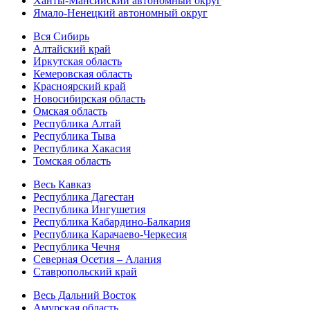
Ханты-Мансийский автономный округ
Ямало-Ненецкий автономный округ
Вся Сибирь
Алтайский край
Иркутская область
Кемеровская область
Красноярский край
Новосибирская область
Омская область
Республика Алтай
Республика Тыва
Республика Хакасия
Томская область
Весь Кавказ
Республика Дагестан
Республика Ингушетия
Республика Кабардино-Балкария
Республика Карачаево-Черкесия
Республика Чечня
Северная Осетия – Алания
Ставропольский край
Весь Дальний Восток
Амурская область