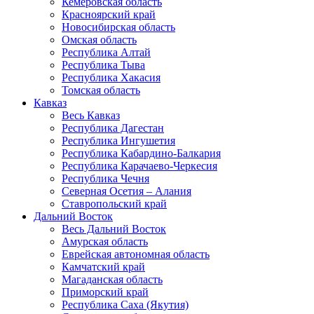
Кемеровская область
Красноярский край
Новосибирская область
Омская область
Республика Алтай
Республика Тыва
Республика Хакасия
Томская область
Кавказ
Весь Кавказ
Республика Дагестан
Республика Ингушетия
Республика Кабардино-Балкария
Республика Карачаево-Черкесия
Республика Чечня
Северная Осетия – Алания
Ставропольский край
Дальний Восток
Весь Дальний Восток
Амурская область
Еврейская автономная область
Камчатский край
Магаданская область
Приморский край
Республика Саха (Якутия)