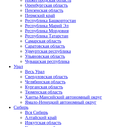
Нижегородская область
Оренбургская область
Пензенская область
Пермский край
Республика Башкортостан
Республика Марий Эл
Республика Мордовия
Республика Татарстан
Самарская область
Саратовская область
Удмуртская республика
Ульяновская область
Чувашская республика
Урал
Весь Урал
Свердловская область
Челябинская область
Курганская область
Тюменская область
Ханты-Мансийский автономный округ
Ямало-Ненецкий автономный округ
Сибирь
Вся Сибирь
Алтайский край
Иркутская область