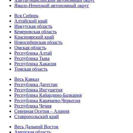
Ханты-Мансийский автономный округ
Ямало-Ненецкий автономный округ
Вся Сибирь
Алтайский край
Иркутская область
Кемеровская область
Красноярский край
Новосибирская область
Омская область
Республика Алтай
Республика Тыва
Республика Хакасия
Томская область
Весь Кавказ
Республика Дагестан
Республика Ингушетия
Республика Кабардино-Балкария
Республика Карачаево-Черкесия
Республика Чечня
Северная Осетия – Алания
Ставропольский край
Весь Дальний Восток
Амурская область