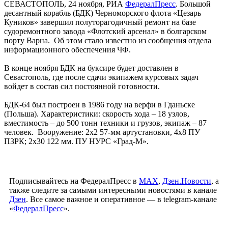
СЕВАСТОПОЛЬ, 24 ноября, РИА
ФедералПресс
. Большой
десантный корабль (БДК) Черноморского флота «Цезарь
Куников» завершил полуторагодичный ремонт на базе
судоремонтного завода «Флотский арсенал» в болгарском
порту Варна. Об этом стало известно из сообщения отдела
информационного обеспечения ЧФ.
В конце ноября БДК на буксире будет доставлен в
Севастополь, где после сдачи экипажем курсовых задач
войдет в состав сил постоянной готовности.
БДК-64 был построен в 1986 году на верфи в Гданьске
(Польша). Характеристики: скорость хода – 18 узлов,
вместимость – до 500 тонн техники и грузов, экипаж – 87
человек. Вооружение: 2х2 57-мм артустановки, 4х8 ПУ
ПЗРК; 2х30 122 мм. ПУ НУРС «Град-М».
Подписывайтесь на ФедералПресс в
МАХ
,
Дзен.Новости
, а
также следите за самыми интересными новостями в канале
Дзен
. Все самое важное и оперативное — в telegram-канале
«
ФедералПресс
».