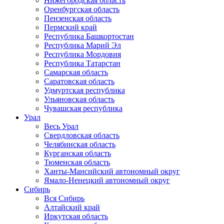
Нижегородская область
Оренбургская область
Пензенская область
Пермский край
Республика Башкортостан
Республика Марий Эл
Республика Мордовия
Республика Татарстан
Самарская область
Саратовская область
Удмуртская республика
Ульяновская область
Чувашская республика
Урал
Весь Урал
Свердловская область
Челябинская область
Курганская область
Тюменская область
Ханты-Мансийский автономный округ
Ямало-Ненецкий автономный округ
Сибирь
Вся Сибирь
Алтайский край
Иркутская область