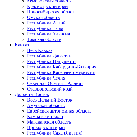
Кемеровская область
Красноярский край
Новосибирская область
Омская область
Республика Алтай
Республика Тыва
Республика Хакасия
Томская область
Кавказ
Весь Кавказ
Республика Дагестан
Республика Ингушетия
Республика Кабардино-Балкария
Республика Карачаево-Черкесия
Республика Чечня
Северная Осетия – Алания
Ставропольский край
Дальний Восток
Весь Дальний Восток
Амурская область
Еврейская автономная область
Камчатский край
Магаданская область
Приморский край
Республика Саха (Якутия)