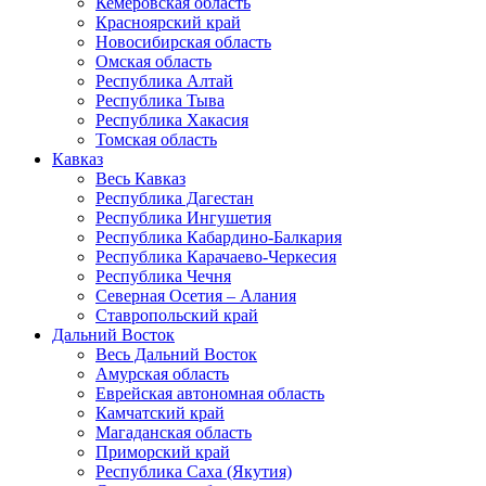
Кемеровская область
Красноярский край
Новосибирская область
Омская область
Республика Алтай
Республика Тыва
Республика Хакасия
Томская область
Кавказ
Весь Кавказ
Республика Дагестан
Республика Ингушетия
Республика Кабардино-Балкария
Республика Карачаево-Черкесия
Республика Чечня
Северная Осетия – Алания
Ставропольский край
Дальний Восток
Весь Дальний Восток
Амурская область
Еврейская автономная область
Камчатский край
Магаданская область
Приморский край
Республика Саха (Якутия)