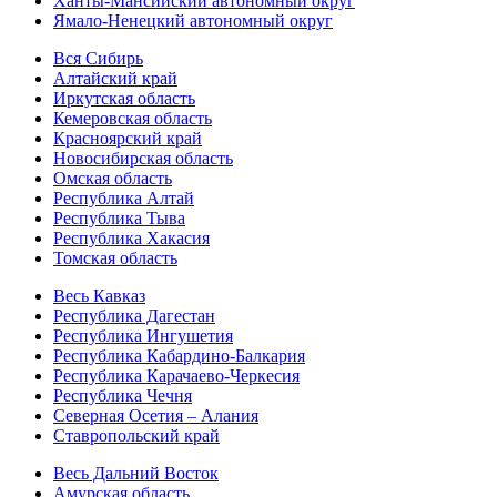
Ханты-Мансийский автономный округ
Ямало-Ненецкий автономный округ
Вся Сибирь
Алтайский край
Иркутская область
Кемеровская область
Красноярский край
Новосибирская область
Омская область
Республика Алтай
Республика Тыва
Республика Хакасия
Томская область
Весь Кавказ
Республика Дагестан
Республика Ингушетия
Республика Кабардино-Балкария
Республика Карачаево-Черкесия
Республика Чечня
Северная Осетия – Алания
Ставропольский край
Весь Дальний Восток
Амурская область