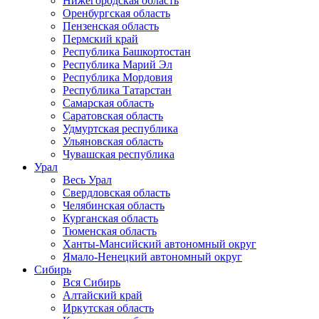
Нижегородская область
Оренбургская область
Пензенская область
Пермский край
Республика Башкортостан
Республика Марий Эл
Республика Мордовия
Республика Татарстан
Самарская область
Саратовская область
Удмуртская республика
Ульяновская область
Чувашская республика
Урал
Весь Урал
Свердловская область
Челябинская область
Курганская область
Тюменская область
Ханты-Мансийский автономный округ
Ямало-Ненецкий автономный округ
Сибирь
Вся Сибирь
Алтайский край
Иркутская область