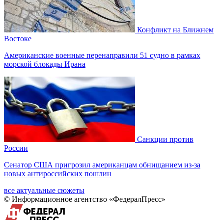
Конфликт на Ближнем
Востоке
Американские военные перенаправили 51 судно в рамках
морской блокады Ирана
Санкции против
России
Сенатор США пригрозил американцам обнищанием из-за
новых антироссийских пошлин
все актуальные сюжеты
© Информационное агентство «ФедералПресс»