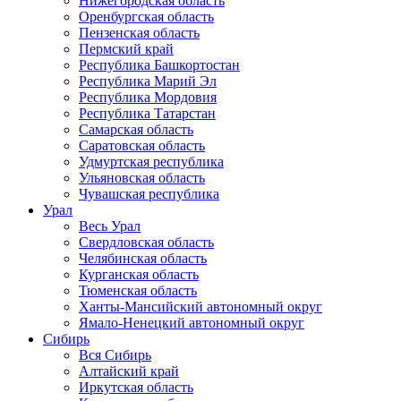
Нижегородская область
Оренбургская область
Пензенская область
Пермский край
Республика Башкортостан
Республика Марий Эл
Республика Мордовия
Республика Татарстан
Самарская область
Саратовская область
Удмуртская республика
Ульяновская область
Чувашская республика
Урал
Весь Урал
Свердловская область
Челябинская область
Курганская область
Тюменская область
Ханты-Мансийский автономный округ
Ямало-Ненецкий автономный округ
Сибирь
Вся Сибирь
Алтайский край
Иркутская область