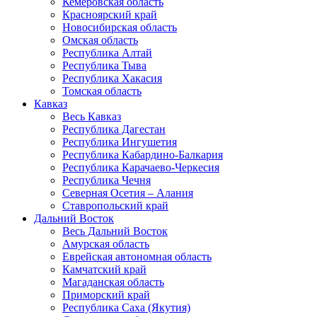
Кемеровская область
Красноярский край
Новосибирская область
Омская область
Республика Алтай
Республика Тыва
Республика Хакасия
Томская область
Кавказ
Весь Кавказ
Республика Дагестан
Республика Ингушетия
Республика Кабардино-Балкария
Республика Карачаево-Черкесия
Республика Чечня
Северная Осетия – Алания
Ставропольский край
Дальний Восток
Весь Дальний Восток
Амурская область
Еврейская автономная область
Камчатский край
Магаданская область
Приморский край
Республика Саха (Якутия)