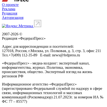
О проекте
Реклама
Редакция
Авторизация
2007-2026 ©
Редакция «
ФедералПресс
»
Адрес для корреспонденции и посетителей:
127018
, Россия, г.
Москва
,
ул. Полковая, д. 3, стр. 3
, офис 211
Тел.
+7(499) 112-35-89
E-mail:
news@fedpress.ru
«ФедералПресс» - медиа-холдинг: экспертный канал,
информагентства, журнал. Политика, экономика,
происшествия, общество. Экспертный взгляд на жизнь
регионов РФ
Информационное агентство «ФедералПресс»
(зарегистрировано Федеральной службой по надзору в сфере
связи, информационных технологий и массовых
коммуникаций (Роскомнадзор) 21.07.2023г. за номером ИА №
ФС 77 – 85577)