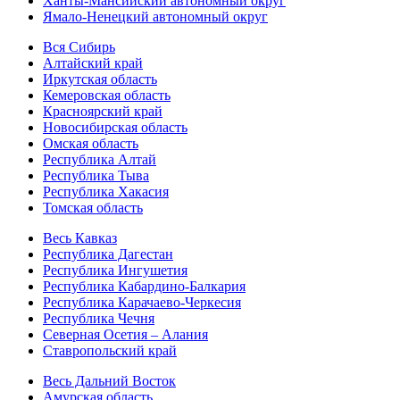
Ханты-Мансийский автономный округ
Ямало-Ненецкий автономный округ
Вся Сибирь
Алтайский край
Иркутская область
Кемеровская область
Красноярский край
Новосибирская область
Омская область
Республика Алтай
Республика Тыва
Республика Хакасия
Томская область
Весь Кавказ
Республика Дагестан
Республика Ингушетия
Республика Кабардино-Балкария
Республика Карачаево-Черкесия
Республика Чечня
Северная Осетия – Алания
Ставропольский край
Весь Дальний Восток
Амурская область