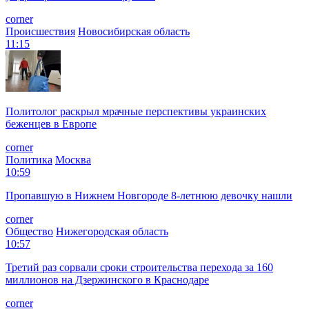
corner
Происшествия
Новосибирская область
11:15
Политолог раскрыл мрачные перспективы украинских
беженцев в Европе
corner
Политика
Москва
10:59
Пропавшую в Нижнем Новгороде 8-летнюю девочку нашли
corner
Общество
Нижегородская область
10:57
Третий раз сорвали сроки строительства перехода за 160
миллионов на Дзержинского в Краснодаре
corner