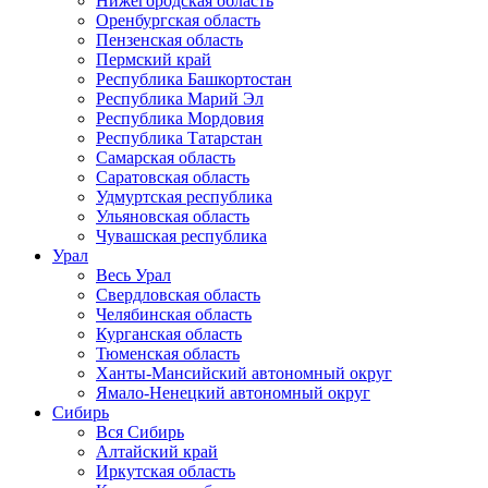
Нижегородская область
Оренбургская область
Пензенская область
Пермский край
Республика Башкортостан
Республика Марий Эл
Республика Мордовия
Республика Татарстан
Самарская область
Саратовская область
Удмуртская республика
Ульяновская область
Чувашская республика
Урал
Весь Урал
Свердловская область
Челябинская область
Курганская область
Тюменская область
Ханты-Мансийский автономный округ
Ямало-Ненецкий автономный округ
Сибирь
Вся Сибирь
Алтайский край
Иркутская область