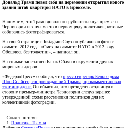
Дональд Трамп повел себя на церемонии открытия нового
здания штаб-квартиры НАТО в Брюсселе.
Напомним, что Трамп довольно грубо оттолкнул премьера
Черногории и занял место в первом ряду политиков, которые
собирались фотографироваться.
На своей странице в Instagram Соуза опубликовал фото с
саммита 2012 года. «Смех на саммите НАТО в 2012 году.
Обошлось без толкотни», – написал он.
На снимке запечатлен Барак Обама в окружении других
мировых лидеров.
«ФедералПресс» сообщал, что
пресс-секретарь Белого дома
Шон Спайсер, сопровождавший Трампа, прокомментировал
этот инцидент.
Он объяснил, что президент отодвинул в
сторону премьер-министра Черногории следуя заранее
утвержденной схеме расстановки политиков для их
коллективной фотографии.
Сюжет по теме:
1.
Политика Трампа
Добавьте
ФедералПресс
в мои источники, чтобы быть в курсе