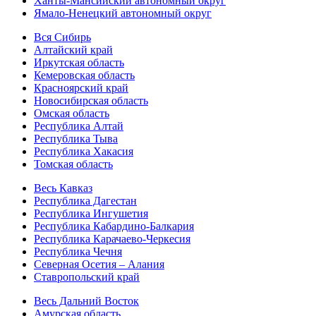
Ханты-Мансийский автономный округ
Ямало-Ненецкий автономный округ
Вся Сибирь
Алтайский край
Иркутская область
Кемеровская область
Красноярский край
Новосибирская область
Омская область
Республика Алтай
Республика Тыва
Республика Хакасия
Томская область
Весь Кавказ
Республика Дагестан
Республика Ингушетия
Республика Кабардино-Балкария
Республика Карачаево-Черкесия
Республика Чечня
Северная Осетия – Алания
Ставропольский край
Весь Дальний Восток
Амурская область