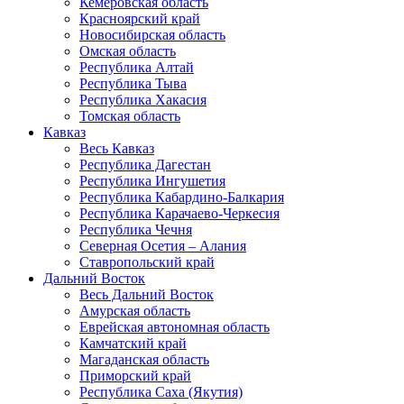
Кемеровская область
Красноярский край
Новосибирская область
Омская область
Республика Алтай
Республика Тыва
Республика Хакасия
Томская область
Кавказ
Весь Кавказ
Республика Дагестан
Республика Ингушетия
Республика Кабардино-Балкария
Республика Карачаево-Черкесия
Республика Чечня
Северная Осетия – Алания
Ставропольский край
Дальний Восток
Весь Дальний Восток
Амурская область
Еврейская автономная область
Камчатский край
Магаданская область
Приморский край
Республика Саха (Якутия)