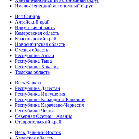
Ханты-Мансийский автономный округ
Ямало-Ненецкий автономный округ
Вся Сибирь
Алтайский край
Иркутская область
Кемеровская область
Красноярский край
Новосибирская область
Омская область
Республика Алтай
Республика Тыва
Республика Хакасия
Томская область
Весь Кавказ
Республика Дагестан
Республика Ингушетия
Республика Кабардино-Балкария
Республика Карачаево-Черкесия
Республика Чечня
Северная Осетия – Алания
Ставропольский край
Весь Дальний Восток
Амурская область