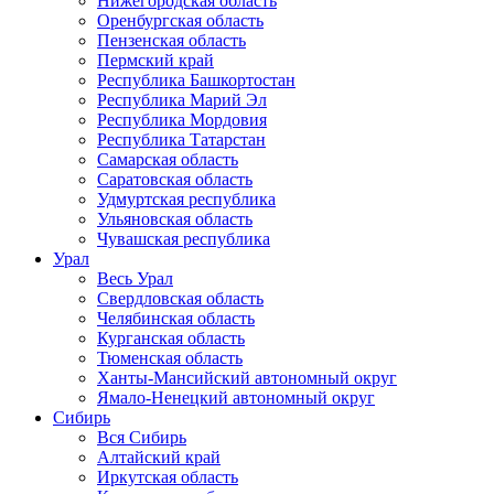
Нижегородская область
Оренбургская область
Пензенская область
Пермский край
Республика Башкортостан
Республика Марий Эл
Республика Мордовия
Республика Татарстан
Самарская область
Саратовская область
Удмуртская республика
Ульяновская область
Чувашская республика
Урал
Весь Урал
Свердловская область
Челябинская область
Курганская область
Тюменская область
Ханты-Мансийский автономный округ
Ямало-Ненецкий автономный округ
Сибирь
Вся Сибирь
Алтайский край
Иркутская область