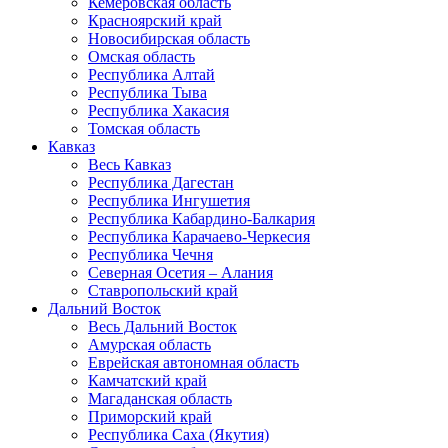
Кемеровская область
Красноярский край
Новосибирская область
Омская область
Республика Алтай
Республика Тыва
Республика Хакасия
Томская область
Кавказ
Весь Кавказ
Республика Дагестан
Республика Ингушетия
Республика Кабардино-Балкария
Республика Карачаево-Черкесия
Республика Чечня
Северная Осетия – Алания
Ставропольский край
Дальний Восток
Весь Дальний Восток
Амурская область
Еврейская автономная область
Камчатский край
Магаданская область
Приморский край
Республика Саха (Якутия)