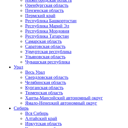
Нижегородская область
Оренбургская область
Пензенская область
Пермский край
Республика Башкортостан
Республика Марий Эл
Республика Мордовия
Республика Татарстан
Самарская область
Саратовская область
Удмуртская республика
Ульяновская область
Чувашская республика
Урал
Весь Урал
Свердловская область
Челябинская область
Курганская область
Тюменская область
Ханты-Мансийский автономный округ
Ямало-Ненецкий автономный округ
Сибирь
Вся Сибирь
Алтайский край
Иркутская область