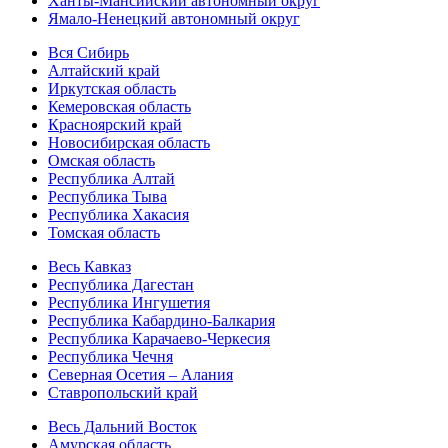
Ханты-Мансийский автономный округ
Ямало-Ненецкий автономный округ
Вся Сибирь
Алтайский край
Иркутская область
Кемеровская область
Красноярский край
Новосибирская область
Омская область
Республика Алтай
Республика Тыва
Республика Хакасия
Томская область
Весь Кавказ
Республика Дагестан
Республика Ингушетия
Республика Кабардино-Балкария
Республика Карачаево-Черкесия
Республика Чечня
Северная Осетия – Алания
Ставропольский край
Весь Дальний Восток
Амурская область