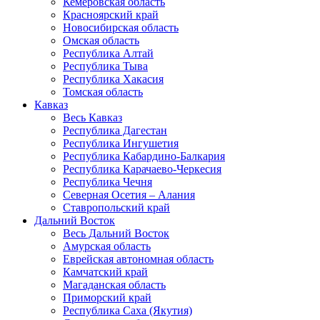
Кемеровская область
Красноярский край
Новосибирская область
Омская область
Республика Алтай
Республика Тыва
Республика Хакасия
Томская область
Кавказ
Весь Кавказ
Республика Дагестан
Республика Ингушетия
Республика Кабардино-Балкария
Республика Карачаево-Черкесия
Республика Чечня
Северная Осетия – Алания
Ставропольский край
Дальний Восток
Весь Дальний Восток
Амурская область
Еврейская автономная область
Камчатский край
Магаданская область
Приморский край
Республика Саха (Якутия)