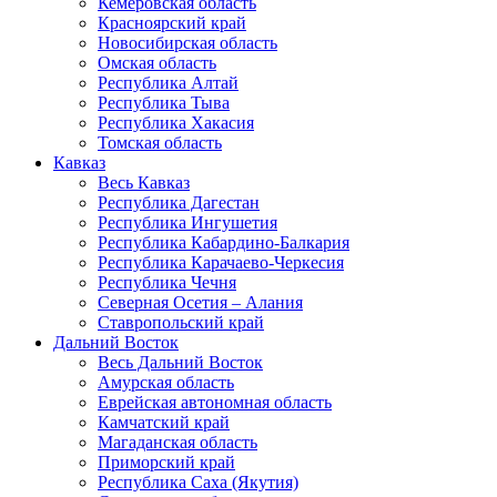
Кемеровская область
Красноярский край
Новосибирская область
Омская область
Республика Алтай
Республика Тыва
Республика Хакасия
Томская область
Кавказ
Весь Кавказ
Республика Дагестан
Республика Ингушетия
Республика Кабардино-Балкария
Республика Карачаево-Черкесия
Республика Чечня
Северная Осетия – Алания
Ставропольский край
Дальний Восток
Весь Дальний Восток
Амурская область
Еврейская автономная область
Камчатский край
Магаданская область
Приморский край
Республика Саха (Якутия)