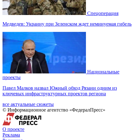
Спецоперация
Медведев: Украину при Зеленском ждет неминуемая гибель
Национальные
проекты
Павел Малков назвал Южный обход Рязани одним из
ключевых инфраструктурных проектов региона
все актуальные сюжеты
© Информационное агентство «ФедералПресс»
О проекте
Реклама