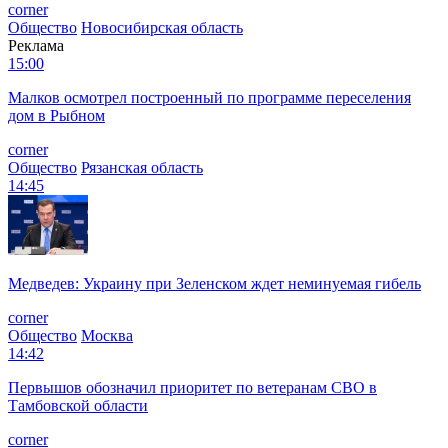
corner
Общество
Новосибирская область
Реклама
15:00
Малков осмотрел построенный по программе переселения
дом в Рыбном
corner
Общество
Рязанская область
14:45
Медведев: Украину при Зеленском ждет неминуемая гибель
corner
Общество
Москва
14:42
Первышов обозначил приоритет по ветеранам СВО в
Тамбовской области
corner