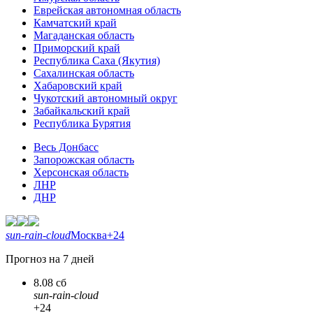
Еврейская автономная область
Камчатский край
Магаданская область
Приморский край
Республика Саха (Якутия)
Сахалинская область
Хабаровский край
Чукотский автономный округ
Забайкальский край
Республика Бурятия
Весь Донбасс
Запорожская область
Херсонская область
ЛНР
ДНР
sun-rain-cloud
Москва
+24
Прогноз на 7 дней
8.08 сб
sun-rain-cloud
+24