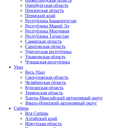
Нижегородская область
Оренбургская область
Пензенская область
Пермский край
Республика Башкортостан
Республика Марий Эл
Республика Мордовия
Республика Татарстан
Самарская область
Саратовская область
Удмуртская республика
Ульяновская область
Чувашская республика
Урал
Весь Урал
Свердловская область
Челябинская область
Курганская область
Тюменская область
Ханты-Мансийский автономный округ
Ямало-Ненецкий автономный округ
Сибирь
Вся Сибирь
Алтайский край
Иркутская область