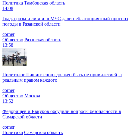
Политика
Тамбовская область
14:08
Град, грозы и ливни: в МЧС дали неблагоприятный прогноз
погоды в Рязанской области
corner
Общество
Рязанская область
13:58
Политолог Пашин: спорт должен быть не привилегией, а
реальным правом каждого
corner
Общество
Москва
13:52
Федорищев и Евкуров обсудили вопросы безопасности в
Самарской области
corner
Политика
Самарская область