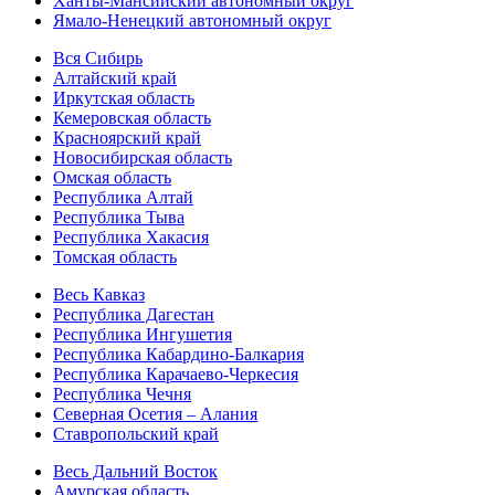
Ханты-Мансийский автономный округ
Ямало-Ненецкий автономный округ
Вся Сибирь
Алтайский край
Иркутская область
Кемеровская область
Красноярский край
Новосибирская область
Омская область
Республика Алтай
Республика Тыва
Республика Хакасия
Томская область
Весь Кавказ
Республика Дагестан
Республика Ингушетия
Республика Кабардино-Балкария
Республика Карачаево-Черкесия
Республика Чечня
Северная Осетия – Алания
Ставропольский край
Весь Дальний Восток
Амурская область