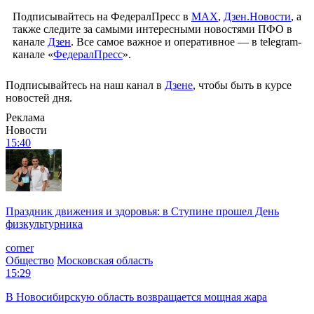
Подписывайтесь на ФедералПресс в
МАХ
,
Дзен.Новости
, а
также следите за самыми интересными новостями ПФО в
канале
Дзен
. Все самое важное и оперативное — в telegram-
канале «
ФедералПресс
».
Подписывайтесь на наш канал в
Дзене
, чтобы быть в курсе
новостей дня.
Реклама
Новости
15:40
Праздник движения и здоровья: в Ступине прошел День
физкультурника
corner
Общество
Московская область
15:29
В Новосибирскую область возвращается мощная жара