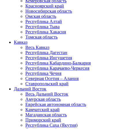
Кемеровская область
Красноярский край
Новосибирская область
Омская область
Республика Алтай
Республика Тыва
Республика Хакасия
Томская область
Кавказ
Весь Кавказ
Республика Дагестан
Республика Ингушетия
Республика Кабардино-Балкария
Республика Карачаево-Черкесия
Республика Чечня
Северная Осетия – Алания
Ставропольский край
Дальний Восток
Весь Дальний Восток
Амурская область
Еврейская автономная область
Камчатский край
Магаданская область
Приморский край
Республика Саха (Якутия)