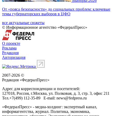
Выборы-2026
От «пояса безопасности» до социальных проблем: ключевые
темы губернаторских выборов в ЦФО
все актуальные сюжеты
© Информационное агентство «ФедералПресс»
О проекте
Реклама
Редакция
Авторизация
2007-2026 ©
Редакция «
ФедералПресс
»
Адрес для корреспонденции и посетителей:
127018
, Россия, г.
Москва
,
ул. Полковая, д. 3, стр. 3
, офис 211
Тел.
+7(499) 112-35-89
E-mail:
news@fedpress.ru
«ФедералПресс» - медиа-холдинг: экспертный канал,
информагентства, журнал. Политика, экономика,