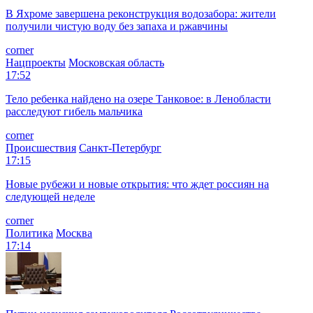
В Яхроме завершена реконструкция водозабора: жители
получили чистую воду без запаха и ржавчины
corner
Нацпроекты
Московская область
17:52
Тело ребенка найдено на озере Танковое: в Ленобласти
расследуют гибель мальчика
corner
Происшествия
Санкт-Петербург
17:15
Новые рубежи и новые открытия: что ждет россиян на
следующей неделе
corner
Политика
Москва
17:14