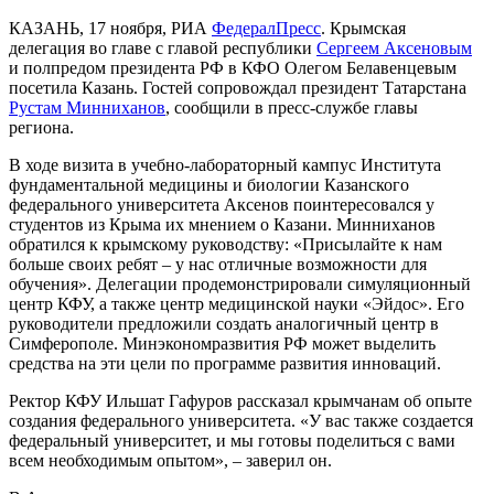
КАЗАНЬ, 17 ноября, РИА
ФедералПресс
. Крымская
делегация во главе с главой республики
Сергеем Аксеновым
и полпредом президента РФ в КФО Олегом Белавенцевым
посетила Казань. Гостей сопровождал президент Татарстана
Рустам Минниханов
, сообщили в пресс-службе главы
региона.
В ходе визита в учебно-лабораторный кампус Института
фундаментальной медицины и биологии Казанского
федерального университета Аксенов поинтересовался у
студентов из Крыма их мнением о Казани. Минниханов
обратился к крымскому руководству: «Присылайте к нам
больше своих ребят ‒ у нас отличные возможности для
обучения». Делегации продемонстрировали симуляционный
центр КФУ, а также центр медицинской науки «Эйдос». Его
руководители предложили создать аналогичный центр в
Симферополе. Минэкономразвития РФ может выделить
средства на эти цели по программе развития инноваций.
Ректор КФУ Ильшат Гафуров рассказал крымчанам об опыте
создания федерального университета. «У вас также создается
федеральный университет, и мы готовы поделиться с вами
всем необходимым опытом», ‒ заверил он.