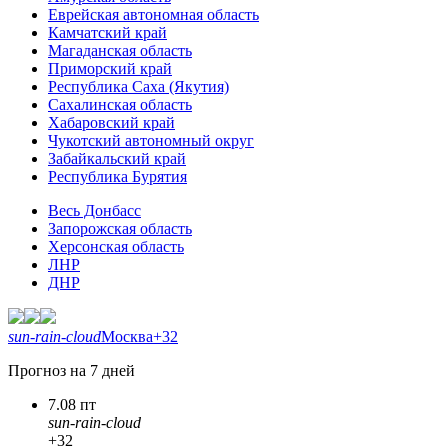
Еврейская автономная область
Камчатский край
Магаданская область
Приморский край
Республика Саха (Якутия)
Сахалинская область
Хабаровский край
Чукотский автономный округ
Забайкальский край
Республика Бурятия
Весь Донбасс
Запорожская область
Херсонская область
ЛНР
ДНР
sun-rain-cloud
Москва
+32
Прогноз на 7 дней
7.08 пт
sun-rain-cloud
+32