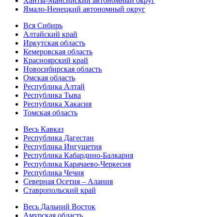
Ханты-Мансийский автономный округ
Ямало-Ненецкий автономный округ
Вся Сибирь
Алтайский край
Иркутская область
Кемеровская область
Красноярский край
Новосибирская область
Омская область
Республика Алтай
Республика Тыва
Республика Хакасия
Томская область
Весь Кавказ
Республика Дагестан
Республика Ингушетия
Республика Кабардино-Балкария
Республика Карачаево-Черкесия
Республика Чечня
Северная Осетия – Алания
Ставропольский край
Весь Дальний Восток
Амурская область