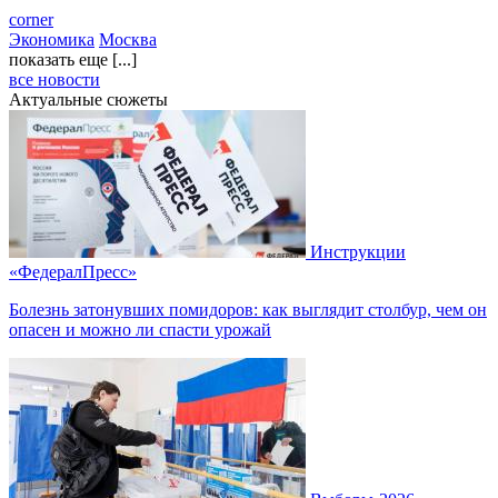
corner
Экономика
Москва
показать еще [...]
все новости
Актуальные сюжеты
Инструкции
«ФедералПресс»
Болезнь затонувших помидоров: как выглядит столбур, чем он
опасен и можно ли спасти урожай