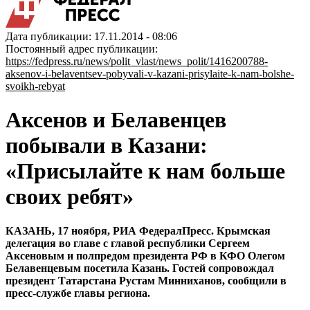
Дата публикации: 17.11.2014 - 08:06
Постоянный адрес публикации:
https://fedpress.ru/news/polit_vlast/news_polit/1416200788-
aksenov-i-belaventsev-pobyvali-v-kazani-prisylaite-k-nam-bolshe-
svoikh-rebyat
Аксенов и Белавенцев
побывали в Казани:
«Присылайте к нам больше
своих ребят»
КАЗАНЬ, 17 ноября, РИА ФедералПресс. Крымская
делегация во главе с главой республики Сергеем
Аксеновым и полпредом президента РФ в КФО Олегом
Белавенцевым посетила Казань. Гостей сопровождал
президент Татарстана Рустам Минниханов, сообщили в
пресс-службе главы региона.