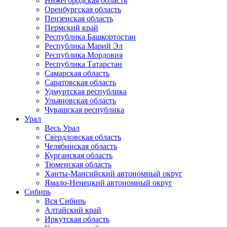
Нижегородская область
Оренбургская область
Пензенская область
Пермский край
Республика Башкортостан
Республика Марий Эл
Республика Мордовия
Республика Татарстан
Самарская область
Саратовская область
Удмуртская республика
Ульяновская область
Чувашская республика
Урал
Весь Урал
Свердловская область
Челябинская область
Курганская область
Тюменская область
Ханты-Мансийский автономный округ
Ямало-Ненецкий автономный округ
Сибирь
Вся Сибирь
Алтайский край
Иркутская область