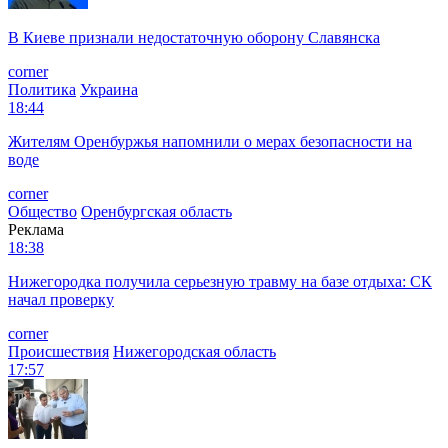
В Киеве признали недостаточную оборону Славянска
corner
Политика
Украина
18:44
Жителям Оренбуржья напомнили о мерах безопасности на
воде
corner
Общество
Оренбургская область
Реклама
18:38
Нижегородка получила серьезную травму на базе отдыха: СК
начал проверку
corner
Происшествия
Нижегородская область
17:57