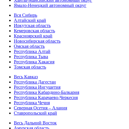
Ханты-Мансийский автономный округ
Ямало-Ненецкий автономный округ
Вся Сибирь
Алтайский край
Иркутская область
Кемеровская область
Красноярский край
Новосибирская область
Омская область
Республика Алтай
Республика Тыва
Республика Хакасия
Томская область
Весь Кавказ
Республика Дагестан
Республика Ингушетия
Республика Кабардино-Балкария
Республика Карачаево-Черкесия
Республика Чечня
Северная Осетия – Алания
Ставропольский край
Весь Дальний Восток
Амурская область