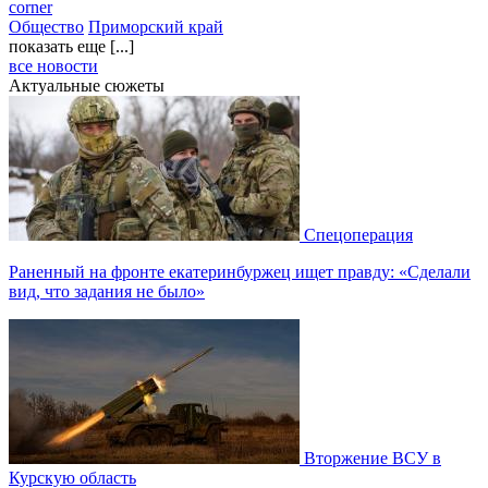
corner
Общество
Приморский край
показать еще [...]
все новости
Актуальные сюжеты
Спецоперация
Раненный на фронте екатеринбуржец ищет правду: «Сделали
вид, что задания не было»
Вторжение ВСУ в
Курскую область