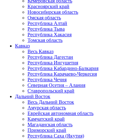
Кемеровская область
Красноярский край
Новосибирская область
Омская область
Республика Алтай
Республика Тыва
Республика Хакасия
Томская область
Кавказ
Весь Кавказ
Республика Дагестан
Республика Ингушетия
Республика Кабардино-Балкария
Республика Карачаево-Черкесия
Республика Чечня
Северная Осетия – Алания
Ставропольский край
Дальний Восток
Весь Дальний Восток
Амурская область
Еврейская автономная область
Камчатский край
Магаданская область
Приморский край
Республика Саха (Якутия)