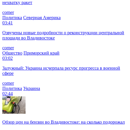
нехватку ракет
corner
Политика
Северная Америка
03:41
Озвучены новые подробности о реконструкции центральной
площади во Владивостоке
corner
Общество
Приморский край
03:02
Залужный: Украина исчерпала ресурс прогресса в военной
сфере
corner
Политика
Украина
02:44
Обзор цен на бензин во Владивостоке: на сколько подорожал