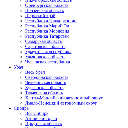
Нижегородская область
Оренбургская область
Пензенская область
Пермский край
Республика Башкортостан
Республика Марий Эл
Республика Мордовия
Республика Татарстан
Самарская область
Саратовская область
Удмуртская республика
Ульяновская область
Чувашская республика
Урал
Весь Урал
Свердловская область
Челябинская область
Курганская область
Тюменская область
Ханты-Мансийский автономный округ
Ямало-Ненецкий автономный округ
Сибирь
Вся Сибирь
Алтайский край
Иркутская область