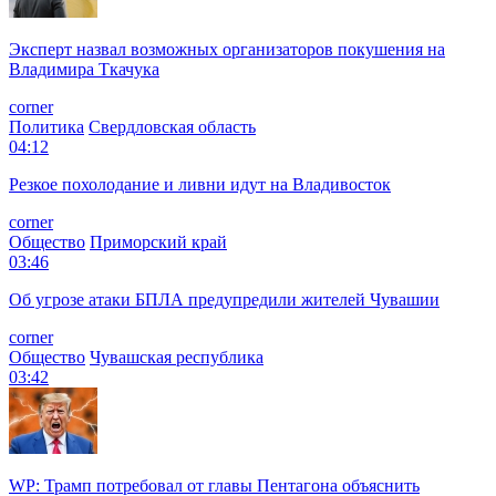
Эксперт назвал возможных организаторов покушения на
Владимира Ткачука
corner
Политика
Свердловская область
04:12
Резкое похолодание и ливни идут на Владивосток
corner
Общество
Приморский край
03:46
Об угрозе атаки БПЛА предупредили жителей Чувашии
corner
Общество
Чувашская республика
03:42
WP: Трамп потребовал от главы Пентагона объяснить