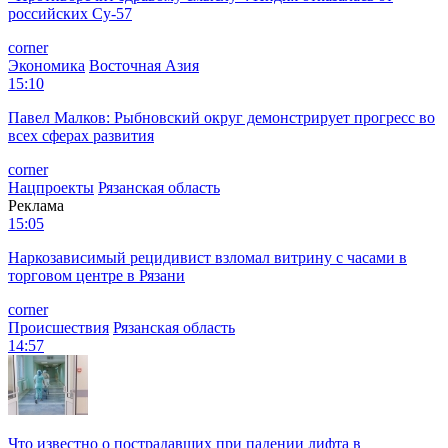
российских Су-57
corner
Экономика
Восточная Азия
15:10
Павел Малков: Рыбновский округ демонстрирует прогресс во
всех сферах развития
corner
Нацпроекты
Рязанская область
Реклама
15:05
Наркозависимый рецидивист взломал витрину с часами в
торговом центре в Рязани
corner
Происшествия
Рязанская область
14:57
Что известно о пострадавших при падении лифта в