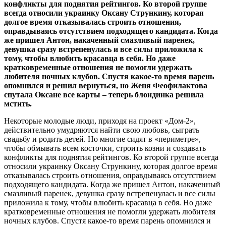
конфликты для поднятия рейтингов. Ко второй группе
всегда относили украинку Оксану Стрункину, которая
долгое время отказывалась строить отношения,
оправдываясь отсутствием подходящего кандидата. Когда
же пришел Антон, накаченный смазливый паренек,
девушка сразу встрепенулась и все силы приложила к
тому, чтобы влюбить красавца в себя. Но даже
кратковременные отношения не помогли удержать
любителя ночных клубов. Спустя какое-то время парень
опомнился и решил вернуться, но Женя Феофилактова
спутала Оксане все карты – теперь блондинка решила
мстить.
Некоторые молодые люди, приходя на проект «Дом-2»,
действительно умудряются найти свою любовь, сыграть
свадьбу и родить детей. Но многие сидят в «периметре»,
чтобы обмывать всем косточки, строить козни и создавать
конфликты для поднятия рейтингов. Ко второй группе всегда
относили украинку Оксану Стрункину, которая долгое время
отказывалась строить отношения, оправдываясь отсутствием
подходящего кандидата. Когда же пришел Антон, накаченный
смазливый паренек, девушка сразу встрепенулась и все силы
приложила к тому, чтобы влюбить красавца в себя. Но даже
кратковременные отношения не помогли удержать любителя
ночных клубов. Спустя какое-то время парень опомнился и