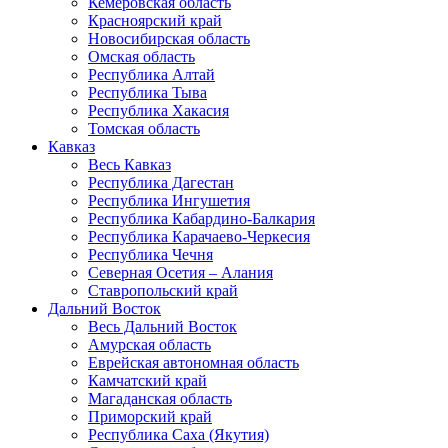
Кемеровская область
Красноярский край
Новосибирская область
Омская область
Республика Алтай
Республика Тыва
Республика Хакасия
Томская область
Кавказ
Весь Кавказ
Республика Дагестан
Республика Ингушетия
Республика Кабардино-Балкария
Республика Карачаево-Черкесия
Республика Чечня
Северная Осетия – Алания
Ставропольский край
Дальний Восток
Весь Дальний Восток
Амурская область
Еврейская автономная область
Камчатский край
Магаданская область
Приморский край
Республика Саха (Якутия)