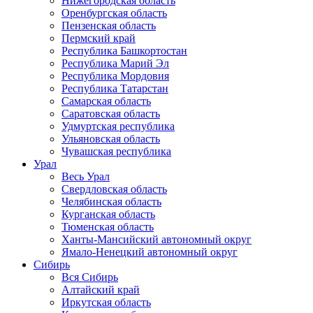
Нижегородская область
Оренбургская область
Пензенская область
Пермский край
Республика Башкортостан
Республика Марий Эл
Республика Мордовия
Республика Татарстан
Самарская область
Саратовская область
Удмуртская республика
Ульяновская область
Чувашская республика
Урал
Весь Урал
Свердловская область
Челябинская область
Курганская область
Тюменская область
Ханты-Мансийский автономный округ
Ямало-Ненецкий автономный округ
Сибирь
Вся Сибирь
Алтайский край
Иркутская область