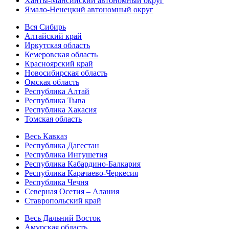
Ханты-Мансийский автономный округ
Ямало-Ненецкий автономный округ
Вся Сибирь
Алтайский край
Иркутская область
Кемеровская область
Красноярский край
Новосибирская область
Омская область
Республика Алтай
Республика Тыва
Республика Хакасия
Томская область
Весь Кавказ
Республика Дагестан
Республика Ингушетия
Республика Кабардино-Балкария
Республика Карачаево-Черкесия
Республика Чечня
Северная Осетия – Алания
Ставропольский край
Весь Дальний Восток
Амурская область