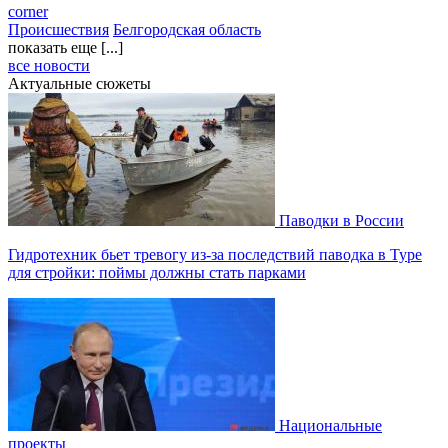
corner
Происшествия
Белгородская область
показать еще [...]
все новости
Актуальные сюжеты
Паводки в России
Гидротехник бьет тревогу из-за последствий паводка в Туре
для стройки: поймы должны стать парками
Национальные
проекты