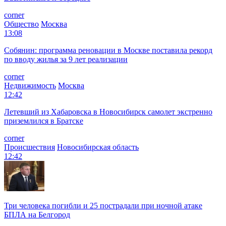
corner
Общество
Москва
13:08
Собянин: программа реновации в Москве поставила рекорд
по вводу жилья за 9 лет реализации
corner
Недвижимость
Москва
12:42
Летевший из Хабаровска в Новосибирск самолет экстренно
приземлился в Братске
corner
Происшествия
Новосибирская область
12:42
Три человека погибли и 25 пострадали при ночной атаке
БПЛА на Белгород