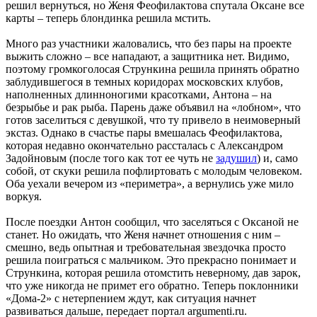
решил вернуться, но Женя Феофилактова спутала Оксане все
карты – теперь блондинка решила мстить.
Много раз участники жаловались, что без пары на проекте
выжить сложно – все нападают, а защитника нет. Видимо,
поэтому громкоголосая Стрункина решила принять обратно
заблудившегося в темных коридорах московских клубов,
наполненных длинноногими красотками, Антона – на
безрыбье и рак рыба. Парень даже объявил на «лобном», что
готов заселиться с девушкой, что ту привело в неимоверный
экстаз. Однако в счастье пары вмешалась Феофилактова,
которая недавно окончательно рассталась с Александром
Задойновым (после того как тот ее чуть не
задушил
) и, само
собой, от скуки решила пофлиртовать с молодым человеком.
Оба уехали вечером из «периметра», а вернулись уже мило
воркуя.
После поездки Антон сообщил, что заселяться с Оксаной не
станет. Но ожидать, что Женя начнет отношения с ним –
смешно, ведь опытная и требовательная звездочка просто
решила поиграться с мальчиком. Это прекрасно понимает и
Стрункина, которая решила отомстить неверному, дав зарок,
что уже никогда не примет его обратно. Теперь поклонники
«Дома-2» с нетерпением ждут, как ситуация начнет
развиваться дальше, передает портал argumenti.ru.