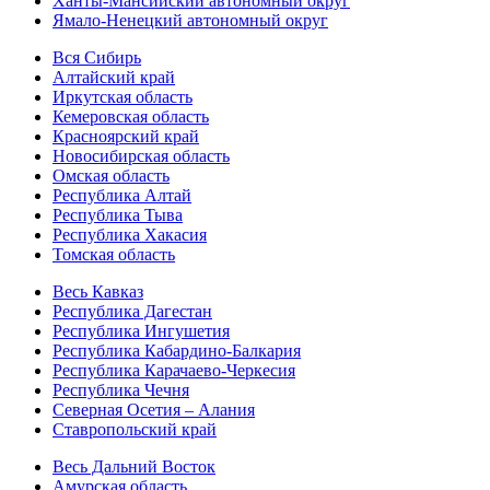
Ханты-Мансийский автономный округ
Ямало-Ненецкий автономный округ
Вся Сибирь
Алтайский край
Иркутская область
Кемеровская область
Красноярский край
Новосибирская область
Омская область
Республика Алтай
Республика Тыва
Республика Хакасия
Томская область
Весь Кавказ
Республика Дагестан
Республика Ингушетия
Республика Кабардино-Балкария
Республика Карачаево-Черкесия
Республика Чечня
Северная Осетия – Алания
Ставропольский край
Весь Дальний Восток
Амурская область