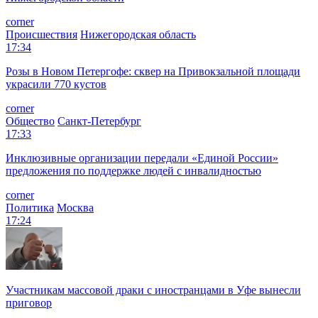
corner
Происшествия
Нижегородская область
17:34
Розы в Новом Петергофе: сквер на Привокзальной площади
украсили 770 кустов
corner
Общество
Санкт-Петербург
17:33
Инклюзивные организации передали «Единой России»
предложения по поддержке людей с инвалидностью
corner
Политика
Москва
17:24
Участникам массовой драки с иностранцами в Уфе вынесли
приговор