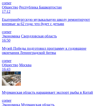
corner
Общество
Республика Башкортостан
17:12
Екатеринбургскую музыкальную школу ремонтируют
впервые за 62 года: что будет с детьми
corner
Экономика
Свердловская область
16:50
Музей Победы подготовил программу к годовщине
окончания Ленинградской битвы
corner
Общество
Москва
16:43
Мурманская область наращивает экспорт рыбы в Китай
corner
Экономика
Мурманская область