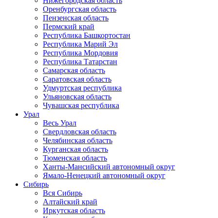
Нижегородская область
Оренбургская область
Пензенская область
Пермский край
Республика Башкортостан
Республика Марий Эл
Республика Мордовия
Республика Татарстан
Самарская область
Саратовская область
Удмуртская республика
Ульяновская область
Чувашская республика
Урал
Весь Урал
Свердловская область
Челябинская область
Курганская область
Тюменская область
Ханты-Мансийский автономный округ
Ямало-Ненецкий автономный округ
Сибирь
Вся Сибирь
Алтайский край
Иркутская область