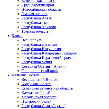
Кемеровская область
Красноярский край
Новосибирская область
Омская область
Республика Алтай
Республика Тыва
Республика Хакасия
Томская область
Кавказ
Весь Кавказ
Республика Дагестан
Республика Ингушетия
Республика Кабардино-Балкария
Республика Карачаево-Черкесия
Республика Чечня
Северная Осетия – Алания
Ставропольский край
Дальний Восток
Весь Дальний Восток
Амурская область
Еврейская автономная область
Камчатский край
Магаданская область
Приморский край
Республика Саха (Якутия)