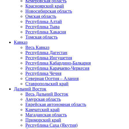
Кемеровская область
Красноярский край
Новосибирская область
Омская область
Республика Алтай
Республика Тыва
Республика Хакасия
Томская область
Кавказ
Весь Кавказ
Республика Дагестан
Республика Ингушетия
Республика Кабардино-Балкария
Республика Карачаево-Черкесия
Республика Чечня
Северная Осетия – Алания
Ставропольский край
Дальний Восток
Весь Дальний Восток
Амурская область
Еврейская автономная область
Камчатский край
Магаданская область
Приморский край
Республика Саха (Якутия)