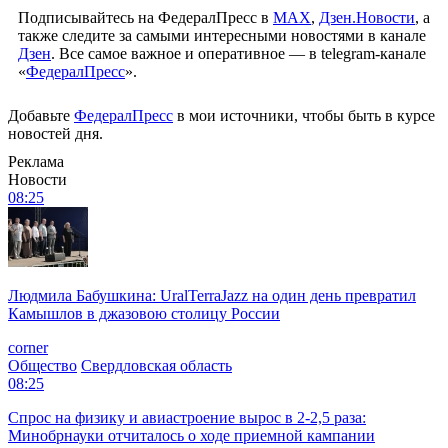
Подписывайтесь на ФедералПресс в
МАХ
,
Дзен.Новости
, а
также следите за самыми интересными новостями в канале
Дзен
. Все самое важное и оперативное — в telegram-канале
«
ФедералПресс
».
Добавьте
ФедералПресс
в мои источники, чтобы быть в курсе
новостей дня.
Реклама
Новости
08:25
Людмила Бабушкина: UralTerraJazz на один день превратил
Камышлов в джазовою столицу России
corner
Общество
Свердловская область
08:25
Спрос на физику и авиастроение вырос в 2-2,5 раза:
Минобрнауки отчиталось о ходе приемной кампании