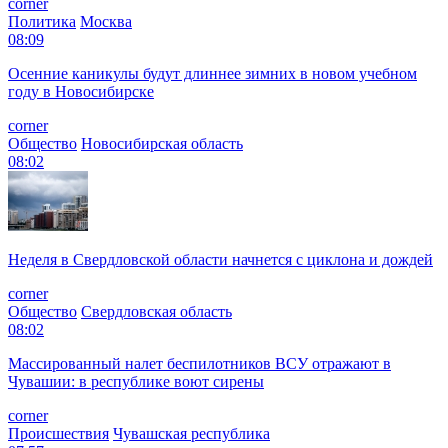
corner
Политика
Москва
08:09
Осенние каникулы будут длиннее зимних в новом учебном
году в Новосибирске
corner
Общество
Новосибирская область
08:02
Неделя в Свердловской области начнется с циклона и дождей
corner
Общество
Свердловская область
08:02
Массированный налет беспилотников ВСУ отражают в
Чувашии: в республике воют сирены
corner
Происшествия
Чувашская республика