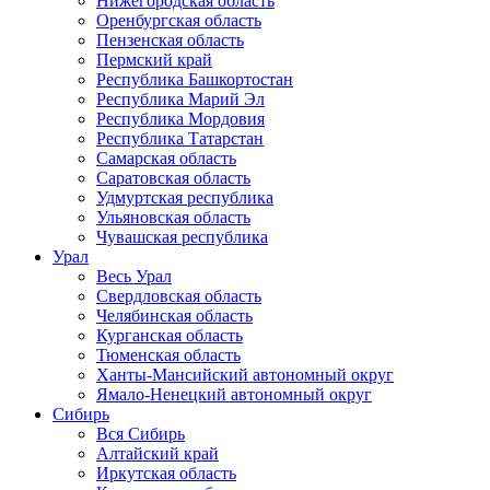
Нижегородская область
Оренбургская область
Пензенская область
Пермский край
Республика Башкортостан
Республика Марий Эл
Республика Мордовия
Республика Татарстан
Самарская область
Саратовская область
Удмуртская республика
Ульяновская область
Чувашская республика
Урал
Весь Урал
Свердловская область
Челябинская область
Курганская область
Тюменская область
Ханты-Мансийский автономный округ
Ямало-Ненецкий автономный округ
Сибирь
Вся Сибирь
Алтайский край
Иркутская область