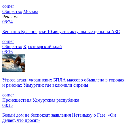
corner
Общество
Москва
Реклама
08:24
Бензин в Красноярске 10 августа: актуальные цены на АЗС
corner
Общество
Красноярский край
08:16
Угроза атаки украинских БПЛА массово объявлена в городах
и районах Удмуртии: где включили сирены
corner
Происшествия
Удмуртская республика
08:15
Белый дом не беспокоят заявления Нетаньяху о Газе: «Он
делает, что просят»