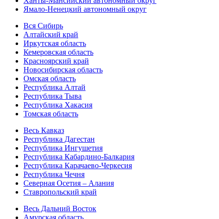
Ханты-Мансийский автономный округ
Ямало-Ненецкий автономный округ
Вся Сибирь
Алтайский край
Иркутская область
Кемеровская область
Красноярский край
Новосибирская область
Омская область
Республика Алтай
Республика Тыва
Республика Хакасия
Томская область
Весь Кавказ
Республика Дагестан
Республика Ингушетия
Республика Кабардино-Балкария
Республика Карачаево-Черкесия
Республика Чечня
Северная Осетия – Алания
Ставропольский край
Весь Дальний Восток
Амурская область