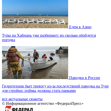
Едем в Азию
Туры на Хайнань уже разбирают: во сколько обойдется
поездка
Паводки в России
Гидротехник бьет тревогу из-за последствиий паводка на Туре
для стройки: поймы должны стать парками
все актуальные сюжеты
© Информационное агентство «ФедералПресс»