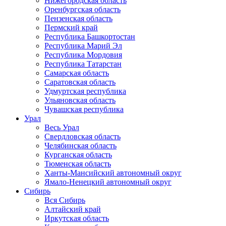
Нижегородская область
Оренбургская область
Пензенская область
Пермский край
Республика Башкортостан
Республика Марий Эл
Республика Мордовия
Республика Татарстан
Самарская область
Саратовская область
Удмуртская республика
Ульяновская область
Чувашская республика
Урал
Весь Урал
Свердловская область
Челябинская область
Курганская область
Тюменская область
Ханты-Мансийский автономный округ
Ямало-Ненецкий автономный округ
Сибирь
Вся Сибирь
Алтайский край
Иркутская область