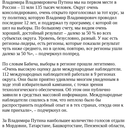
Владимира Владимировича Путина мы на первом месте в
России – 11 млн 135 тысяч человек. Округ очень
консолидировано, очень открыто проголосовал за тот курс, за
ту политику, которую Владимир Владимирович проводил
последние 12 лет, и поддержал ту программу, с которой он
шел на выборы. По большому счету, мы видим очень
хороший, достойный результат – далеко за 50 % во всех
субъектах округа. Уровень, безусловно, разный. У нас есть
регионы-лидеры, есть регионы, которые показали результат
чуть ниже среднего, но в целом, повторю, все регионы ушли
далеко за 50 %», – подчеркнул полпред.
По словам Бабича, выборы в регионе прошли легитимно.
«Очень высокую оценку дали международные наблюдатели.
112 международных наблюдателей работали в 9 регионах
округа. Они были приятно удивлены многим увиденным в
ходе этой избирательной кампании, с точки зрения
технологического обеспечения. Об этом они публично
заявили в средствах массовой информации. Международные
наблюдатели сошлись в том, что неплохо было бы
распространить подобный опыт и в тех странах, откуда они к
нам приехали», – подчеркнул он.
За Владимира Путина наибольшее количество голосов отдали
в Мордовии, Татарстане, Башкортостане, Пензенской области,