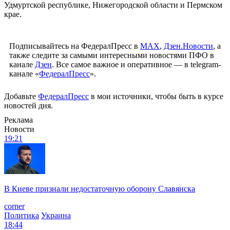
Удмуртской республике, Нижегородской области и Пермском
крае.
Подписывайтесь на ФедералПресс в
МАХ
,
Дзен.Новости
, а
также следите за самыми интересными новостями ПФО в
канале
Дзен
. Все самое важное и оперативное — в telegram-
канале «
ФедералПресс
».
Добавьте
ФедералПресс
в мои источники, чтобы быть в курсе
новостей дня.
Реклама
Новости
19:21
В Киеве признали недостаточную оборону Славянска
corner
Политика
Украина
18:44