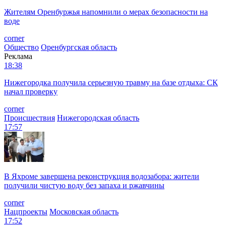
Жителям Оренбуржья напомнили о мерах безопасности на
воде
corner
Общество
Оренбургская область
Реклама
18:38
Нижегородка получила серьезную травму на базе отдыха: СК
начал проверку
corner
Происшествия
Нижегородская область
17:57
В Яхроме завершена реконструкция водозабора: жители
получили чистую воду без запаха и ржавчины
corner
Нацпроекты
Московская область
17:52