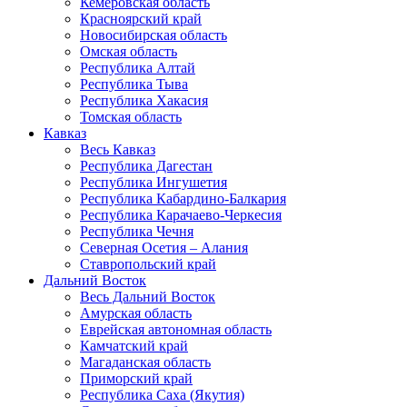
Кемеровская область
Красноярский край
Новосибирская область
Омская область
Республика Алтай
Республика Тыва
Республика Хакасия
Томская область
Кавказ
Весь Кавказ
Республика Дагестан
Республика Ингушетия
Республика Кабардино-Балкария
Республика Карачаево-Черкесия
Республика Чечня
Северная Осетия – Алания
Ставропольский край
Дальний Восток
Весь Дальний Восток
Амурская область
Еврейская автономная область
Камчатский край
Магаданская область
Приморский край
Республика Саха (Якутия)