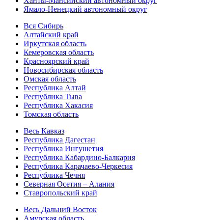
Ханты-Мансийский автономный округ
Ямало-Ненецкий автономный округ
Вся Сибирь
Алтайский край
Иркутская область
Кемеровская область
Красноярский край
Новосибирская область
Омская область
Республика Алтай
Республика Тыва
Республика Хакасия
Томская область
Весь Кавказ
Республика Дагестан
Республика Ингушетия
Республика Кабардино-Балкария
Республика Карачаево-Черкесия
Республика Чечня
Северная Осетия – Алания
Ставропольский край
Весь Дальний Восток
Амурская область