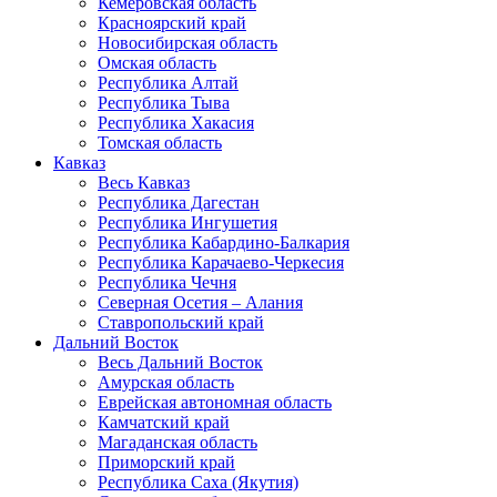
Кемеровская область
Красноярский край
Новосибирская область
Омская область
Республика Алтай
Республика Тыва
Республика Хакасия
Томская область
Кавказ
Весь Кавказ
Республика Дагестан
Республика Ингушетия
Республика Кабардино-Балкария
Республика Карачаево-Черкесия
Республика Чечня
Северная Осетия – Алания
Ставропольский край
Дальний Восток
Весь Дальний Восток
Амурская область
Еврейская автономная область
Камчатский край
Магаданская область
Приморский край
Республика Саха (Якутия)