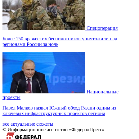
Спецоперация
Более 150 вражеских беспилотников уничтожили над
регионами России за ночь
Национальные
проекты
Павел Малков назвал Южный обход Рязани одним из
ключевых инфраструктурных проектов региона
все актуальные сюжеты
© Информационное агентство «ФедералПресс»