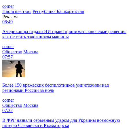
corner
Происшествия
Республика Башкортостан
Реклама
08:40
Американцы отдали ИИ право принимать ключевые решения:
как не стать заложником машины
corner
Общество
Москва
07:57
Более 150 вражеских беспилотников уничтожили над
регионами России за ночь
corner
Общество
Москва
07:32
В ФРГ назвали серьезным ударом для Украины возможную
потерю Славянска и Краматорска