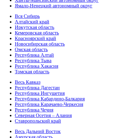
Ханты-Мансийский автономный округ
Ямало-Ненецкий автономный округ
Вся Сибирь
Алтайский край
Иркутская область
Кемеровская область
Красноярский край
Новосибирская область
Омская область
Республика Алтай
Республика Тыва
Республика Хакасия
Томская область
Весь Кавказ
Республика Дагестан
Республика Ингушетия
Республика Кабардино-Балкария
Республика Карачаево-Черкесия
Республика Чечня
Северная Осетия – Алания
Ставропольский край
Весь Дальний Восток
Амурская область