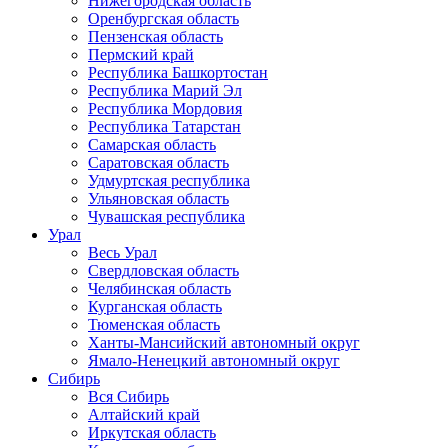
Нижегородская область
Оренбургская область
Пензенская область
Пермский край
Республика Башкортостан
Республика Марий Эл
Республика Мордовия
Республика Татарстан
Самарская область
Саратовская область
Удмуртская республика
Ульяновская область
Чувашская республика
Урал
Весь Урал
Свердловская область
Челябинская область
Курганская область
Тюменская область
Ханты-Мансийский автономный округ
Ямало-Ненецкий автономный округ
Сибирь
Вся Сибирь
Алтайский край
Иркутская область