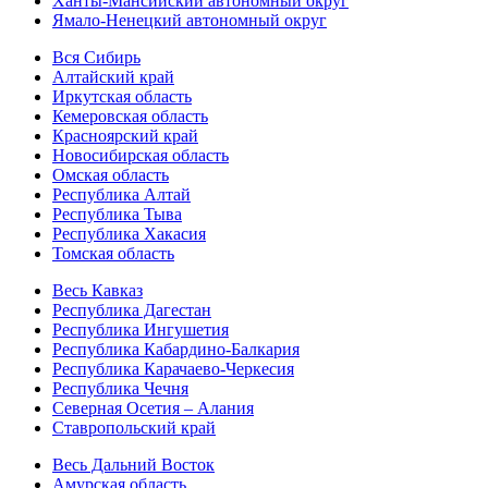
Ханты-Мансийский автономный округ
Ямало-Ненецкий автономный округ
Вся Сибирь
Алтайский край
Иркутская область
Кемеровская область
Красноярский край
Новосибирская область
Омская область
Республика Алтай
Республика Тыва
Республика Хакасия
Томская область
Весь Кавказ
Республика Дагестан
Республика Ингушетия
Республика Кабардино-Балкария
Республика Карачаево-Черкесия
Республика Чечня
Северная Осетия – Алания
Ставропольский край
Весь Дальний Восток
Амурская область