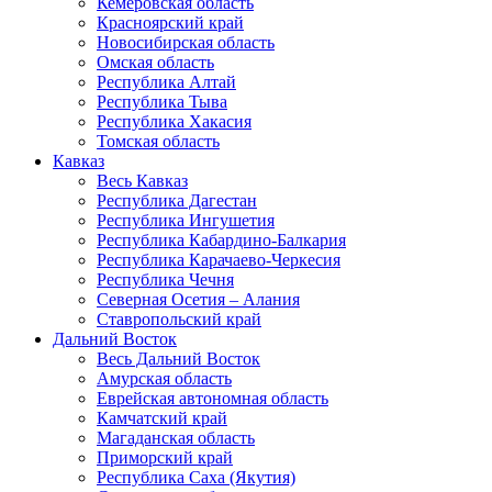
Кемеровская область
Красноярский край
Новосибирская область
Омская область
Республика Алтай
Республика Тыва
Республика Хакасия
Томская область
Кавказ
Весь Кавказ
Республика Дагестан
Республика Ингушетия
Республика Кабардино-Балкария
Республика Карачаево-Черкесия
Республика Чечня
Северная Осетия – Алания
Ставропольский край
Дальний Восток
Весь Дальний Восток
Амурская область
Еврейская автономная область
Камчатский край
Магаданская область
Приморский край
Республика Саха (Якутия)