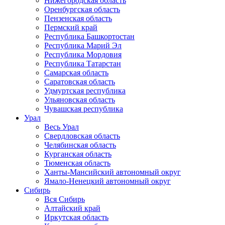
Нижегородская область
Оренбургская область
Пензенская область
Пермский край
Республика Башкортостан
Республика Марий Эл
Республика Мордовия
Республика Татарстан
Самарская область
Саратовская область
Удмуртская республика
Ульяновская область
Чувашская республика
Урал
Весь Урал
Свердловская область
Челябинская область
Курганская область
Тюменская область
Ханты-Мансийский автономный округ
Ямало-Ненецкий автономный округ
Сибирь
Вся Сибирь
Алтайский край
Иркутская область