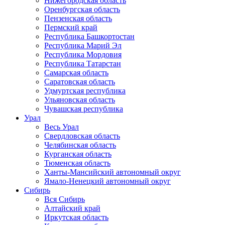
Нижегородская область
Оренбургская область
Пензенская область
Пермский край
Республика Башкортостан
Республика Марий Эл
Республика Мордовия
Республика Татарстан
Самарская область
Саратовская область
Удмуртская республика
Ульяновская область
Чувашская республика
Урал
Весь Урал
Свердловская область
Челябинская область
Курганская область
Тюменская область
Ханты-Мансийский автономный округ
Ямало-Ненецкий автономный округ
Сибирь
Вся Сибирь
Алтайский край
Иркутская область