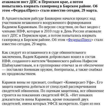
атаковали пост ДПС в Пермском крае, а потом
попытались взорвать газопровод в Бирском районе. Об
этом «ФедералПресс» стало известно сегодня, 29 марта.
В Архангельском райсуде Башкирии начался процесс над
участником незаконного вооруженного формирования
Вадимом Карамовым. По версии следствия, он был заодно с
членами НВФ, которые в 2010 году в День России атаковали
пост ДПС в Пермском крае, а потом попытались взорвать
газопровод в Бирском районе. Об этом «
ФедералПресс
» стало
известно сегодня, 29 марта.
Как следует из оглашенного в суде обвинительного
заключения, Вадим Карамов добровольно вошел в состав
НВФ, созданного жителем Чишминского района Нафисом
Шаймухаметовым, и в группировке отвечал за ее обеспечение
— поставлял боевикам оружие, боеприпасы, а также снабжал
их продовольствием.
Карамов вины не признает, сообщает «Коммерсант-Уфа». Его
защита намерена добиться от спецслужб рассекречивания
свидетелей обвинения. По оценкам защитника, все обвинение
строится на показаниях свидетелей ФСБ. «Нет никаких
доказательств вины Карамова, кроме показаний двух
свидетелей, имена которых УФСБ засекретило. Один из них