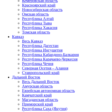
Кемеровская область
Красноярский край
Новосибирская область
Омская область
Республика Алтай
Республика Тыва
Республика Хакасия
Томская область
Кавказ
Весь Кавказ
Республика Дагестан
Республика Ингушетия
Республика Кабардино-Балкария
Республика Карачаево-Черкесия
Республика Чечня
Северная Осетия – Алания
Ставропольский край
Дальний Восток
Весь Дальний Восток
Амурская область
Еврейская автономная область
Камчатский край
Магаданская область
Приморский край
Республика Саха (Якутия)