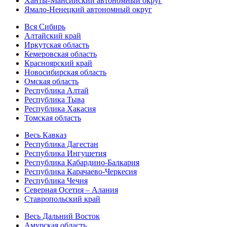
Ханты-Мансийский автономный округ
Ямало-Ненецкий автономный округ
Вся Сибирь
Алтайский край
Иркутская область
Кемеровская область
Красноярский край
Новосибирская область
Омская область
Республика Алтай
Республика Тыва
Республика Хакасия
Томская область
Весь Кавказ
Республика Дагестан
Республика Ингушетия
Республика Кабардино-Балкария
Республика Карачаево-Черкесия
Республика Чечня
Северная Осетия – Алания
Ставропольский край
Весь Дальний Восток
Амурская область