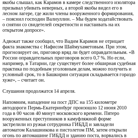
якобы слышал, как Карамов в камере следственного изолятора
призывал убивать неверных, а второй якобы видел его в
лесном лагере, где жили члены вооруженного формирования,
– пояснил господин Валиуллин. – Мы будем ходатайствовать
о снятии со свидетелей секретности и настаивать на их
открытом допросе».
Адвокат также сообщил, что Вадим Карамов не отрицает
факта знакомства с Нафисом Шаймухаметовым. При этом,
прогнозирует он, приговор вряд ли будет оправдательным. «В
России оправдательных приговоров всего 0,7 %. Но если,
например, в Татарии, где существует более обширная судебная
практика по подобным уголовным делам, можно получить и
условный срок, то в Башкирии ситуация складывается гораздо
хуже», – считает он.
Слушания продолжатся 14 апреля.
Напомним, нападение на пост ДПС на 155 километре
автодороги Пермь-Екатеринбург произошло 12 июня 2010
года в 00 часов 40 минут московского времени. Пятеро
вооруженных преступников в камуфляжной форме
застрелили из ружья сотрудника ГИБДД и завладели
автоматом Калашникова и пистолетом ПМ, затем открыли
огонь по автомашине ГИБДД и зданию поста, ворвались в