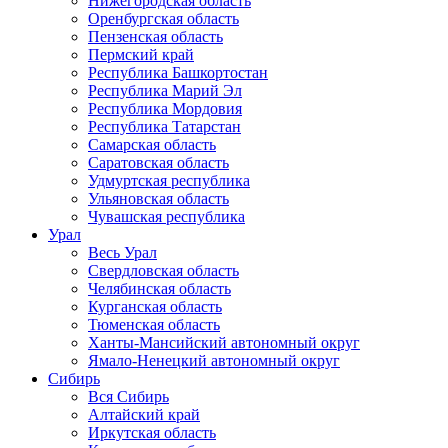
Нижегородская область
Оренбургская область
Пензенская область
Пермский край
Республика Башкортостан
Республика Марий Эл
Республика Мордовия
Республика Татарстан
Самарская область
Саратовская область
Удмуртская республика
Ульяновская область
Чувашская республика
Урал
Весь Урал
Свердловская область
Челябинская область
Курганская область
Тюменская область
Ханты-Мансийский автономный округ
Ямало-Ненецкий автономный округ
Сибирь
Вся Сибирь
Алтайский край
Иркутская область