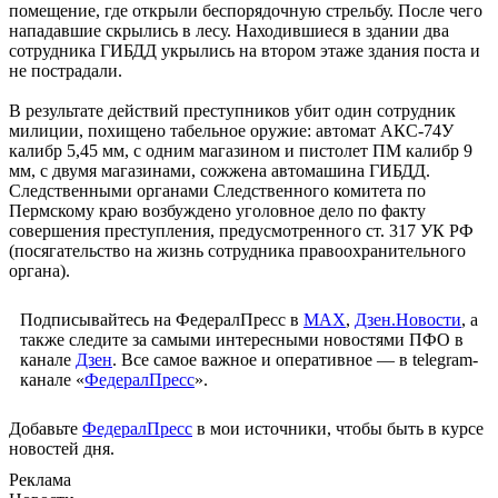
помещение, где открыли беспорядочную стрельбу. После чего
нападавшие скрылись в лесу. Находившиеся в здании два
сотрудника ГИБДД укрылись на втором этаже здания поста и
не пострадали.
В результате действий преступников убит один сотрудник
милиции, похищено табельное оружие: автомат АКС-74У
калибр 5,45 мм, с одним магазином и пистолет ПМ калибр 9
мм, с двумя магазинами, сожжена автомашина ГИБДД.
Следственными органами Следственного комитета по
Пермскому краю возбуждено уголовное дело по факту
совершения преступления, предусмотренного ст. 317 УК РФ
(посягательство на жизнь сотрудника правоохранительного
органа).
Подписывайтесь на ФедералПресс в
МАХ
,
Дзен.Новости
, а
также следите за самыми интересными новостями ПФО в
канале
Дзен
. Все самое важное и оперативное — в telegram-
канале «
ФедералПресс
».
Добавьте
ФедералПресс
в мои источники, чтобы быть в курсе
новостей дня.
Реклама