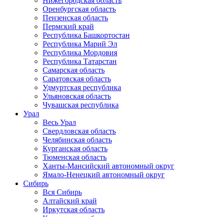
Нижегородская область
Оренбургская область
Пензенская область
Пермский край
Республика Башкортостан
Республика Марий Эл
Республика Мордовия
Республика Татарстан
Самарская область
Саратовская область
Удмуртская республика
Ульяновская область
Чувашская республика
Урал
Весь Урал
Свердловская область
Челябинская область
Курганская область
Тюменская область
Ханты-Мансийский автономный округ
Ямало-Ненецкий автономный округ
Сибирь
Вся Сибирь
Алтайский край
Иркутская область