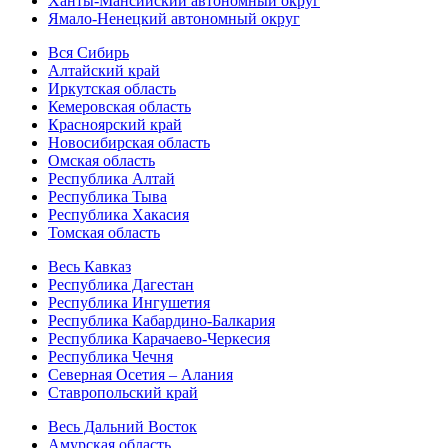
Ханты-Мансийский автономный округ
Ямало-Ненецкий автономный округ
Вся Сибирь
Алтайский край
Иркутская область
Кемеровская область
Красноярский край
Новосибирская область
Омская область
Республика Алтай
Республика Тыва
Республика Хакасия
Томская область
Весь Кавказ
Республика Дагестан
Республика Ингушетия
Республика Кабардино-Балкария
Республика Карачаево-Черкесия
Республика Чечня
Северная Осетия – Алания
Ставропольский край
Весь Дальний Восток
Амурская область