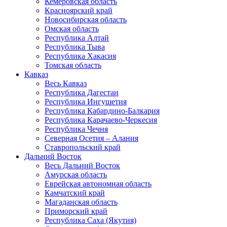
Кемеровская область
Красноярский край
Новосибирская область
Омская область
Республика Алтай
Республика Тыва
Республика Хакасия
Томская область
Кавказ
Весь Кавказ
Республика Дагестан
Республика Ингушетия
Республика Кабардино-Балкария
Республика Карачаево-Черкесия
Республика Чечня
Северная Осетия – Алания
Ставропольский край
Дальний Восток
Весь Дальний Восток
Амурская область
Еврейская автономная область
Камчатский край
Магаданская область
Приморский край
Республика Саха (Якутия)