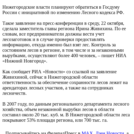
Нижегородские власти планируют обратиться в Госдуму
России с инициативой по изменению Лесного кодекса РФ.
Такое заявление на пресс-конференции в среду, 22 октября,
сделала заместитель главы региона Ирина Живихина. По ее
словам, все предприниматели должны вести учет
лесозаготовок и в случае проверки предоставлять
информацию, откуда именно был взят лес. Контроль за
состоянием лесов в регионе, в том числе и за незаконными
вырубками, осуществляют более 400 человек, – пишет НИА
«Нижний Новгород».
Как сообщает РИА «Новости» со ссылкой на заявление
Живихиной, сейчас в Нижегородской области
ответственность за обеспечение сохранности лесов лежит на
арендаторах лесных участков, а также на сотрудниках
лесничеств.
В 2007 году, по данным регионального департамента лесного
хозяйства, объем незаконной вырубки лесов в области
составил около 20 тыс. куб. м. В Нижегородской области леса
покрывают 53% площади региона, или 700 тыс. га.
Подписывайтесь на ФедералПресс в
МАХ
,
Дзен.Новости
, а