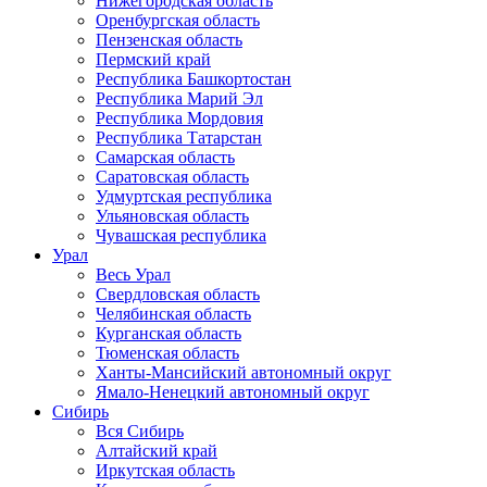
Нижегородская область
Оренбургская область
Пензенская область
Пермский край
Республика Башкортостан
Республика Марий Эл
Республика Мордовия
Республика Татарстан
Самарская область
Саратовская область
Удмуртская республика
Ульяновская область
Чувашская республика
Урал
Весь Урал
Свердловская область
Челябинская область
Курганская область
Тюменская область
Ханты-Мансийский автономный округ
Ямало-Ненецкий автономный округ
Сибирь
Вся Сибирь
Алтайский край
Иркутская область