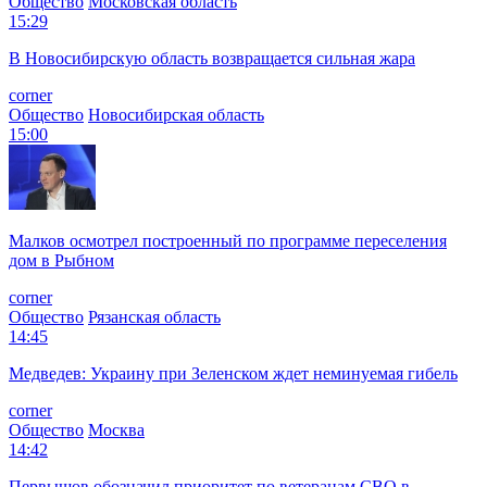
Общество
Московская область
15:29
В Новосибирскую область возвращается сильная жара
corner
Общество
Новосибирская область
15:00
Малков осмотрел построенный по программе переселения
дом в Рыбном
corner
Общество
Рязанская область
14:45
Медведев: Украину при Зеленском ждет неминуемая гибель
corner
Общество
Москва
14:42
Первышов обозначил приоритет по ветеранам СВО в