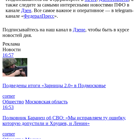
также следите за самыми интересными новостями ПФО в
канале
Дзен
. Все самое важное и оперативное — в telegram-
канале «
ФедералПресс
».
Подписывайтесь на наш канал в
Дзене
, чтобы быть в курсе
новостей дня.
Реклама
Новости
16:57
Подведены итоги «Зарницы 2.0» в Подмосковье
corner
Общество
Московская область
16:53
Полковник Баранец об СВО: «Мы исправляем ту ошибку,
которую допустили и Хрущев, и Ленин»
corner