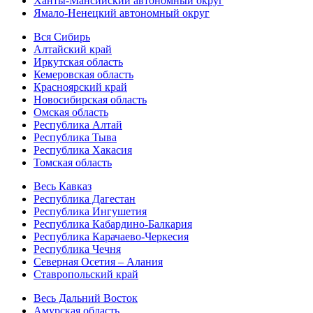
Ханты-Мансийский автономный округ
Ямало-Ненецкий автономный округ
Вся Сибирь
Алтайский край
Иркутская область
Кемеровская область
Красноярский край
Новосибирская область
Омская область
Республика Алтай
Республика Тыва
Республика Хакасия
Томская область
Весь Кавказ
Республика Дагестан
Республика Ингушетия
Республика Кабардино-Балкария
Республика Карачаево-Черкесия
Республика Чечня
Северная Осетия – Алания
Ставропольский край
Весь Дальний Восток
Амурская область