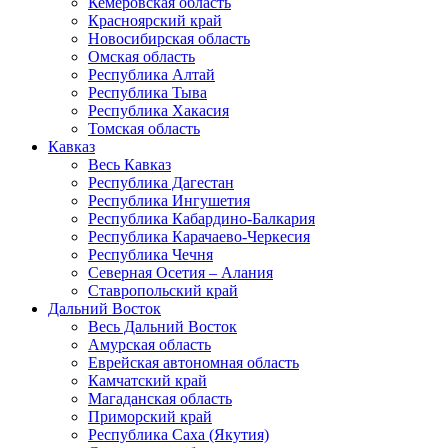
Кемеровская область
Красноярский край
Новосибирская область
Омская область
Республика Алтай
Республика Тыва
Республика Хакасия
Томская область
Кавказ
Весь Кавказ
Республика Дагестан
Республика Ингушетия
Республика Кабардино-Балкария
Республика Карачаево-Черкесия
Республика Чечня
Северная Осетия – Алания
Ставропольский край
Дальний Восток
Весь Дальний Восток
Амурская область
Еврейская автономная область
Камчатский край
Магаданская область
Приморский край
Республика Саха (Якутия)