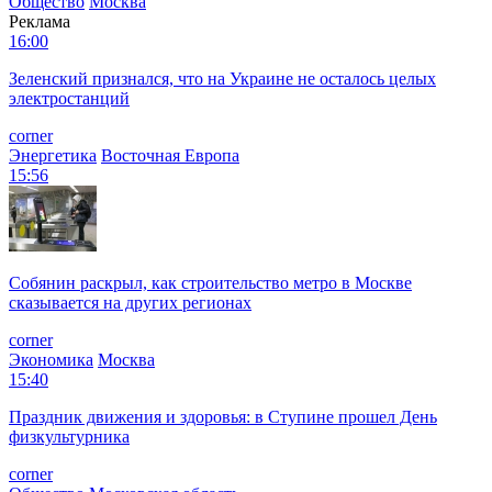
Общество
Москва
Реклама
16:00
Зеленский признался, что на Украине не осталось целых
электростанций
corner
Энергетика
Восточная Европа
15:56
Собянин раскрыл, как строительство метро в Москве
сказывается на других регионах
corner
Экономика
Москва
15:40
Праздник движения и здоровья: в Ступине прошел День
физкультурника
corner