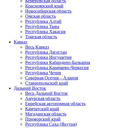
Кемеровская область
Красноярский край
Новосибирская область
Омская область
Республика Алтай
Республика Тыва
Республика Хакасия
Томская область
Кавказ
Весь Кавказ
Республика Дагестан
Республика Ингушетия
Республика Кабардино-Балкария
Республика Карачаево-Черкесия
Республика Чечня
Северная Осетия – Алания
Ставропольский край
Дальний Восток
Весь Дальний Восток
Амурская область
Еврейская автономная область
Камчатский край
Магаданская область
Приморский край
Республика Саха (Якутия)