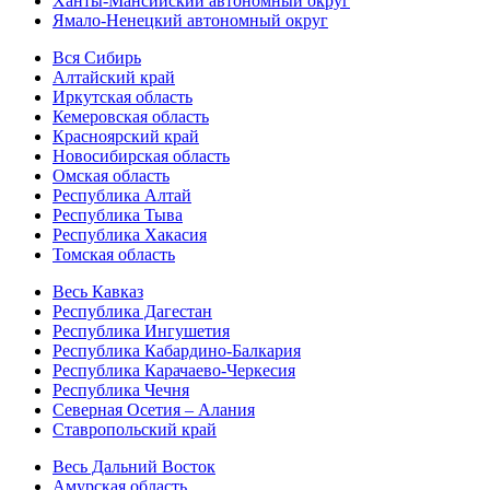
Ханты-Мансийский автономный округ
Ямало-Ненецкий автономный округ
Вся Сибирь
Алтайский край
Иркутская область
Кемеровская область
Красноярский край
Новосибирская область
Омская область
Республика Алтай
Республика Тыва
Республика Хакасия
Томская область
Весь Кавказ
Республика Дагестан
Республика Ингушетия
Республика Кабардино-Балкария
Республика Карачаево-Черкесия
Республика Чечня
Северная Осетия – Алания
Ставропольский край
Весь Дальний Восток
Амурская область