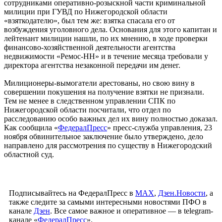
сотрудниками оперативно-розыскной части криминальной
милиции при ГУВД по Нижегородской области
«взяткодателю», был тем же: взятка спасала его от
возбуждения уголовного дела. Основания для этого капитан и
лейтенант милиции нашли, по их мнению, в ходе проверки
финансово-хозяйственной деятельности агентства
недвижимости «Ремос-НН» и в течение месяца требовали у
директора агентства незаконной передачи им денег.
Милиционеры-вымогатели арестованы, но свою вину в
совершении покушения на получение взятки не признали.
Тем не менее в следственном управлении СПК по
Нижегородской области посчитали, что отдел по
расследованию особо важных дел их вину полностью доказал.
Как сообщила «
ФедералПресс
» пресс-служба управления, 23
ноября обвинительное заключение было утверждено, дело
направлено для рассмотрения по существу в Нижегородский
областной суд.
Подписывайтесь на ФедералПресс в
МАХ
,
Дзен.Новости
, а
также следите за самыми интересными новостями ПФО в
канале
Дзен
. Все самое важное и оперативное — в telegram-
канале «
ФедералПресс
».