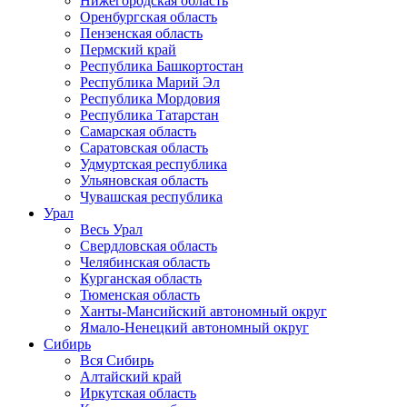
Нижегородская область
Оренбургская область
Пензенская область
Пермский край
Республика Башкортостан
Республика Марий Эл
Республика Мордовия
Республика Татарстан
Самарская область
Саратовская область
Удмуртская республика
Ульяновская область
Чувашская республика
Урал
Весь Урал
Свердловская область
Челябинская область
Курганская область
Тюменская область
Ханты-Мансийский автономный округ
Ямало-Ненецкий автономный округ
Сибирь
Вся Сибирь
Алтайский край
Иркутская область