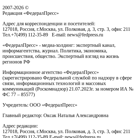
2007-2026 ©
Редакция «
ФедералПресс
»
Адрес для корреспонденции и посетителей:
127018
, Россия, г.
Москва
,
ул. Полковая, д. 3, стр. 3
, офис 211
Тел.
+7(499) 112-35-89
E-mail:
news@fedpress.ru
«ФедералПресс» - медиа-холдинг: экспертный канал,
информагентства, журнал. Политика, экономика,
происшествия, общество. Экспертный взгляд на жизнь
регионов РФ
Информационное агентство «ФедералПресс»
(зарегистрировано Федеральной службой по надзору в сфере
связи, информационных технологий и массовых
коммуникаций (Роскомнадзор) 21.07.2023г. за номером ИА №
ФС 77 – 85577)
Учредитель: ООО «ФедералПресс»
Главный редактор: Оксак Наталья Александровна
Адрес редакции:
127018, Россия, г.Москва, ул. Полковая, д. 3, стр. 3, офис 211
Тел.+7(499) 112-35-89 E-mail: news@fedpress.ru