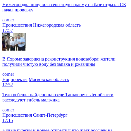
Нижегородка получила серьезную травму на базе отдыха: СК
начал проверку
corner
Происшествия
Нижегородская область
17:57
В Яхроме завершена реконструкция водозабора: жители
получили чистую воду без запаха и ржавчины
corner
Нацпроекты
Московская область
17:52
Тело ребенка найдено на озере Танковое: в Ленобласти
расследуют гибель мальчика
corner
Происшествия
Санкт-Петербург
17:15
Новые рубежи и новые открытия: что ждет россиян на