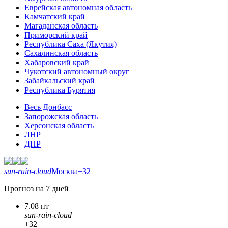
Еврейская автономная область
Камчатский край
Магаданская область
Приморский край
Республика Саха (Якутия)
Сахалинская область
Хабаровский край
Чукотский автономный округ
Забайкальский край
Республика Бурятия
Весь Донбасс
Запорожская область
Херсонская область
ЛНР
ДНР
sun-rain-cloud
Москва
+32
Прогноз на 7 дней
7.08 пт
sun-rain-cloud
+32