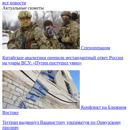
все новости
Актуальные сюжеты
Спецоперация
Китайские аналитики оценили нестандартный ответ России
на удары ВСУ: «Путин поступил умно»
Конфликт на Ближнем
Востоке
Тегеран выдвинул Вашингтону ультиматум по Ормузскому
проливу