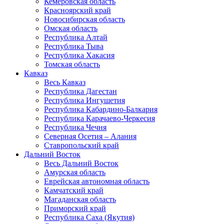
Кемеровская область
Красноярский край
Новосибирская область
Омская область
Республика Алтай
Республика Тыва
Республика Хакасия
Томская область
Кавказ
Весь Кавказ
Республика Дагестан
Республика Ингушетия
Республика Кабардино-Балкария
Республика Карачаево-Черкесия
Республика Чечня
Северная Осетия – Алания
Ставропольский край
Дальний Восток
Весь Дальний Восток
Амурская область
Еврейская автономная область
Камчатский край
Магаданская область
Приморский край
Республика Саха (Якутия)