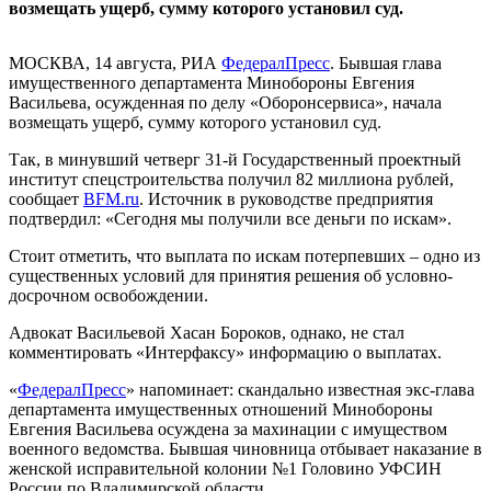
возмещать ущерб, сумму которого установил суд.
МОСКВА, 14 августа, РИА
ФедералПресс
. Бывшая глава
имущественного департамента Минобороны Евгения
Васильева, осужденная по делу «Оборонсервиса», начала
возмещать ущерб, сумму которого установил суд.
Так, в минувший четверг 31-й Государственный проектный
институт спецстроительства получил 82 миллиона рублей,
сообщает
BFM.ru
. Источник в руководстве предприятия
подтвердил: «Сегодня мы получили все деньги по искам».
Стоит отметить, что выплата по искам потерпевших ‒ одно из
существенных условий для принятия решения об условно-
досрочном освобождении.
Адвокат Васильевой Хасан Бороков, однако, не стал
комментировать «Интерфаксу» информацию о выплатах.
«
ФедералПресс
» напоминает: скандально известная экс-глава
департамента имущественных отношений Минобороны
Евгения Васильева осуждена за махинации с имуществом
военного ведомства. Бывшая чиновница отбывает наказание в
женской исправительной колонии №1 Головино УФСИН
России по Владимирской области.