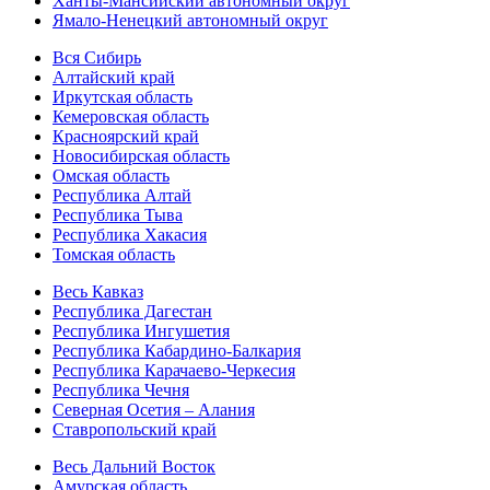
Ханты-Мансийский автономный округ
Ямало-Ненецкий автономный округ
Вся Сибирь
Алтайский край
Иркутская область
Кемеровская область
Красноярский край
Новосибирская область
Омская область
Республика Алтай
Республика Тыва
Республика Хакасия
Томская область
Весь Кавказ
Республика Дагестан
Республика Ингушетия
Республика Кабардино-Балкария
Республика Карачаево-Черкесия
Республика Чечня
Северная Осетия – Алания
Ставропольский край
Весь Дальний Восток
Амурская область