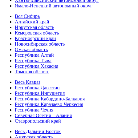
Ханты-Мансийский автономный округ
Ямало-Ненецкий автономный округ
Вся Сибирь
Алтайский край
Иркутская область
Кемеровская область
Красноярский край
Новосибирская область
Омская область
Республика Алтай
Республика Тыва
Республика Хакасия
Томская область
Весь Кавказ
Республика Дагестан
Республика Ингушетия
Республика Кабардино-Балкария
Республика Карачаево-Черкесия
Республика Чечня
Северная Осетия – Алания
Ставропольский край
Весь Дальний Восток
Амурская область