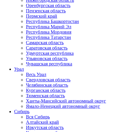
Нижегородская область
Оренбургская область
Пензенская область
Пермский край
Республика Башкортостан
Республика Марий Эл
Республика Мордовия
Республика Татарстан
Самарская область
Саратовская область
Удмуртская республика
Ульяновская область
Чувашская республика
Урал
Весь Урал
Свердловская область
Челябинская область
Курганская область
Тюменская область
Ханты-Мансийский автономный округ
Ямало-Ненецкий автономный округ
Сибирь
Вся Сибирь
Алтайский край
Иркутская область