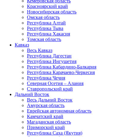
Кемеровская область
Красноярский край
Новосибирская область
Омская область
Республика Алтай
Республика Тыва
Республика Хакасия
Томская область
Кавказ
Весь Кавказ
Республика Дагестан
Республика Ингушетия
Республика Кабардино-Балкария
Республика Карачаево-Черкесия
Республика Чечня
Северная Осетия – Алания
Ставропольский край
Дальний Восток
Весь Дальний Восток
Амурская область
Еврейская автономная область
Камчатский край
Магаданская область
Приморский край
Республика Саха (Якутия)