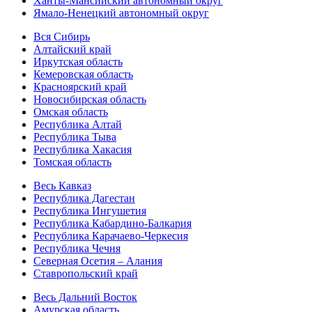
Ханты-Мансийский автономный округ
Ямало-Ненецкий автономный округ
Вся Сибирь
Алтайский край
Иркутская область
Кемеровская область
Красноярский край
Новосибирская область
Омская область
Республика Алтай
Республика Тыва
Республика Хакасия
Томская область
Весь Кавказ
Республика Дагестан
Республика Ингушетия
Республика Кабардино-Балкария
Республика Карачаево-Черкесия
Республика Чечня
Северная Осетия – Алания
Ставропольский край
Весь Дальний Восток
Амурская область