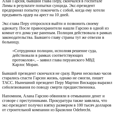
Алан Гарсия, бывший глава Перу, скончался в госпитале
Лимы в результате попытки суицида. Экс-президент
предпринял попытку покончить с собой, когда ему хотели
предъявить ордер на арест на 10 дней.
Экс-глава Перу отпросился выйти и позвонить своему
адвокату. После правоохранители нашли Гарсию в одной из
комнат его дома уже раненым. Полиция действовала в рамках
законодательства. Бывшего главу страны тут же отвезли в
больницу.
«Сотрудники полиции, исполняя решение суда,
действовали в рамках соответствующих
протоколов», – заявил глава перуанского МВД
Карлос Моран.
Бывший президент скончался не сразу. Врачи несколько часов
старались спасти Гарсии жизнь, однако не смогли, пишет
ТАСС. Нынешний президент Перу Мартин Вискарра выразил
соболезнования по поводу смерти предшественника.
Напомним, Алана Гарсию обвиняли в отмывании денег и
сговоре с преступниками. Прокуратура также заявляла, что
экс-президент получил взятку размером в 100 тысяч долларов
от строительной компании из Бразилии Odebrecht.