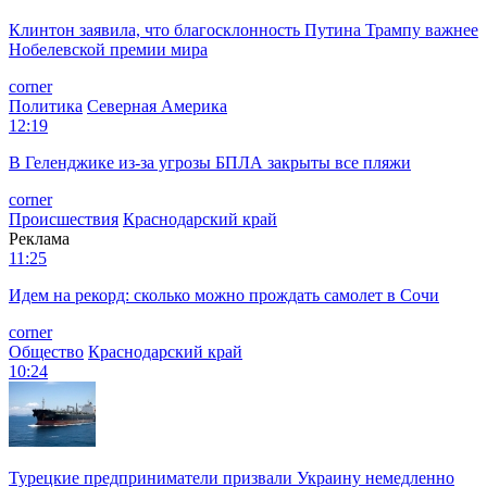
Клинтон заявила, что благосклонность Путина Трампу важнее
Нобелевской премии мира
corner
Политика
Северная Америка
12:19
В Геленджике из-за угрозы БПЛА закрыты все пляжи
corner
Происшествия
Краснодарский край
Реклама
11:25
Идем на рекорд: сколько можно прождать самолет в Сочи
corner
Общество
Краснодарский край
10:24
Турецкие предприниматели призвали Украину немедленно