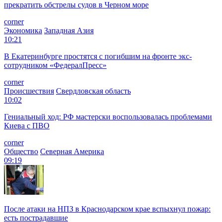
прекратить обстрелы судов в Черном море
corner
Экономика
Западная Азия
10:21
В Екатеринбурге простятся с погибшим на фронте экс-
сотрудником «ФедералПресс»
corner
Происшествия
Свердловская область
10:02
Гениальный ход: РФ мастерски воспользовалась проблемами
Киева с ПВО
corner
Общество
Северная Америка
09:19
После атаки на НПЗ в Краснодарском крае вспыхнул пожар:
есть пострадавшие