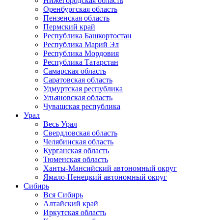
Нижегородская область
Оренбургская область
Пензенская область
Пермский край
Республика Башкортостан
Республика Марий Эл
Республика Мордовия
Республика Татарстан
Самарская область
Саратовская область
Удмуртская республика
Ульяновская область
Чувашская республика
Урал
Весь Урал
Свердловская область
Челябинская область
Курганская область
Тюменская область
Ханты-Мансийский автономный округ
Ямало-Ненецкий автономный округ
Сибирь
Вся Сибирь
Алтайский край
Иркутская область