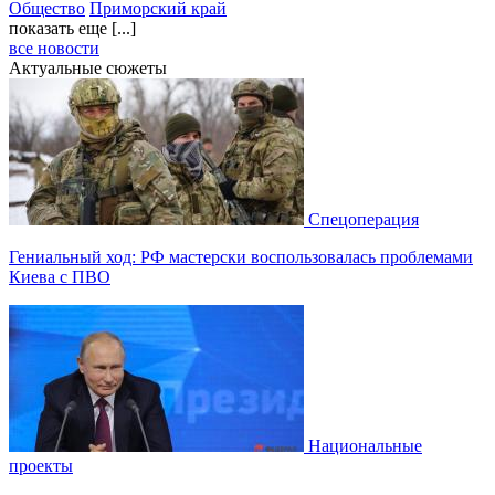
Общество
Приморский край
показать еще [...]
все новости
Актуальные сюжеты
Спецоперация
Гениальный ход: РФ мастерски воспользовалась проблемами
Киева с ПВО
Национальные
проекты