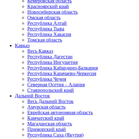
Кемеровская область
Красноярский край
Новосибирская область
Омская область
Республика Алтай
Республика Тыва
Республика Хакасия
Томская область
Кавказ
Весь Кавказ
Республика Дагестан
Республика Ингушетия
Республика Кабардино-Балкария
Республика Карачаево-Черкесия
Республика Чечня
Северная Осетия – Алания
Ставропольский край
Дальний Восток
Весь Дальний Восток
Амурская область
Еврейская автономная область
Камчатский край
Магаданская область
Приморский край
Республика Саха (Якутия)