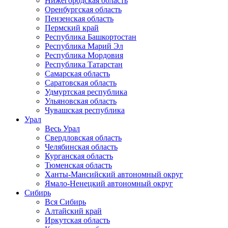
Нижегородская область
Оренбургская область
Пензенская область
Пермский край
Республика Башкортостан
Республика Марий Эл
Республика Мордовия
Республика Татарстан
Самарская область
Саратовская область
Удмуртская республика
Ульяновская область
Чувашская республика
Урал
Весь Урал
Свердловская область
Челябинская область
Курганская область
Тюменская область
Ханты-Мансийский автономный округ
Ямало-Ненецкий автономный округ
Сибирь
Вся Сибирь
Алтайский край
Иркутская область