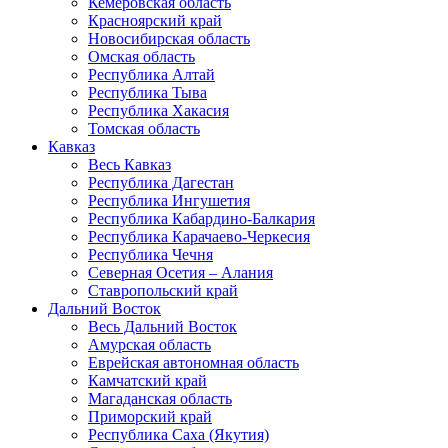
Кемеровская область
Красноярский край
Новосибирская область
Омская область
Республика Алтай
Республика Тыва
Республика Хакасия
Томская область
Кавказ
Весь Кавказ
Республика Дагестан
Республика Ингушетия
Республика Кабардино-Балкария
Республика Карачаево-Черкесия
Республика Чечня
Северная Осетия – Алания
Ставропольский край
Дальний Восток
Весь Дальний Восток
Амурская область
Еврейская автономная область
Камчатский край
Магаданская область
Приморский край
Республика Саха (Якутия)