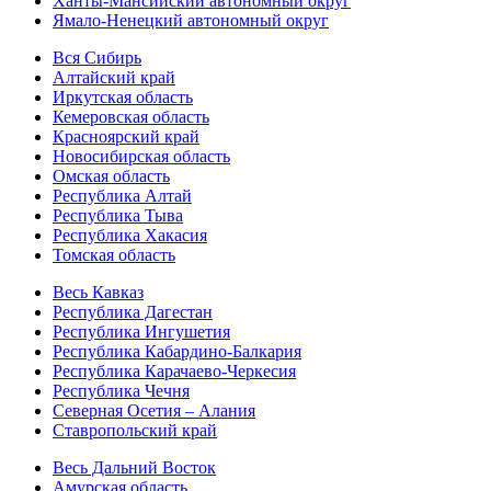
Ханты-Мансийский автономный округ
Ямало-Ненецкий автономный округ
Вся Сибирь
Алтайский край
Иркутская область
Кемеровская область
Красноярский край
Новосибирская область
Омская область
Республика Алтай
Республика Тыва
Республика Хакасия
Томская область
Весь Кавказ
Республика Дагестан
Республика Ингушетия
Республика Кабардино-Балкария
Республика Карачаево-Черкесия
Республика Чечня
Северная Осетия – Алания
Ставропольский край
Весь Дальний Восток
Амурская область