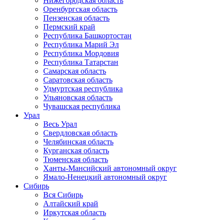
Нижегородская область
Оренбургская область
Пензенская область
Пермский край
Республика Башкортостан
Республика Марий Эл
Республика Мордовия
Республика Татарстан
Самарская область
Саратовская область
Удмуртская республика
Ульяновская область
Чувашская республика
Урал
Весь Урал
Свердловская область
Челябинская область
Курганская область
Тюменская область
Ханты-Мансийский автономный округ
Ямало-Ненецкий автономный округ
Сибирь
Вся Сибирь
Алтайский край
Иркутская область