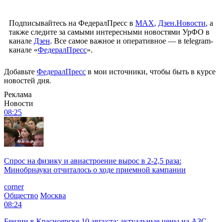
Подписывайтесь на ФедералПресс в
МАХ
,
Дзен.Новости
, а
также следите за самыми интересными новостями УрФО в
канале
Дзен
. Все самое важное и оперативное — в telegram-
канале «
ФедералПресс
».
Добавьте
ФедералПресс
в мои источники, чтобы быть в курсе
новостей дня.
Реклама
Новости
08:25
Спрос на физику и авиастроение вырос в 2-2,5 раза:
Минобрнауки отчиталось о ходе приемной кампании
corner
Общество
Москва
08:24
Бензин в Красноярске 10 августа: актуальные цены на АЗС