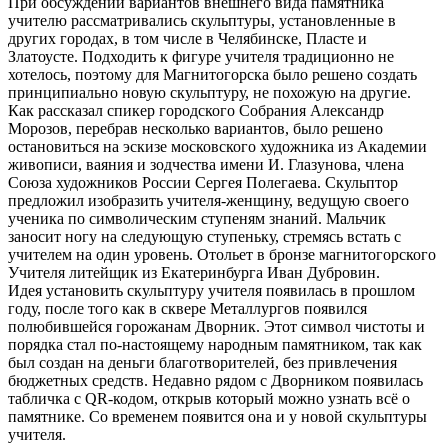
При обсуждении вариантов внешнего вида памятника
учителю рассматривались скульптуры, установленные в
других городах, в том числе в Челябинске, Пласте и
Златоусте. Подходить к фигуре учителя традиционно не
хотелось, поэтому для Магнитогорска было решено создать
принципиально новую скульптуру, не похожую на другие.
Как рассказал спикер городского Собрания Александр
Морозов, перебрав несколько вариантов, было решено
остановиться на эскизе московского художника из Академии
живописи, ваяния и зодчества имени И. Глазунова, члена
Союза художников России Сергея Полегаева. Скульптор
предложил изобразить учителя-женщину, ведущую своего
ученика по символическим ступеням знаний. Мальчик
заносит ногу на следующую ступеньку, стремясь встать с
учителем на один уровень. Отольет в бронзе магнитогорского
Учителя литейщик из Екатеринбурга Иван Дубровин.
Идея установить скульптуру учителя появилась в прошлом
году, после того как в сквере Металлургов появился
полюбившейся горожанам Дворник. Этот символ чистоты и
порядка стал по-настоящему народным памятником, так как
был создан на деньги благотворителей, без привлечения
бюджетных средств. Недавно рядом с Дворником появилась
табличка с QR-кодом, открыв который можно узнать всё о
памятнике. Со временем появится она и у новой скульптуры
учителя.