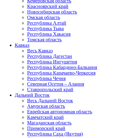
Кемеровская область
Красноярский край
Новосибирская область
Омская область
Республика Алтай
Республика Тыва
Республика Хакасия
Томская область
Кавказ
Весь Кавказ
Республика Дагестан
Республика Ингушетия
Республика Кабардино-Балкария
Республика Карачаево-Черкесия
Республика Чечня
Северная Осетия – Алания
Ставропольский край
Дальний Восток
Весь Дальний Восток
Амурская область
Еврейская автономная область
Камчатский край
Магаданская область
Приморский край
Республика Саха (Якутия)