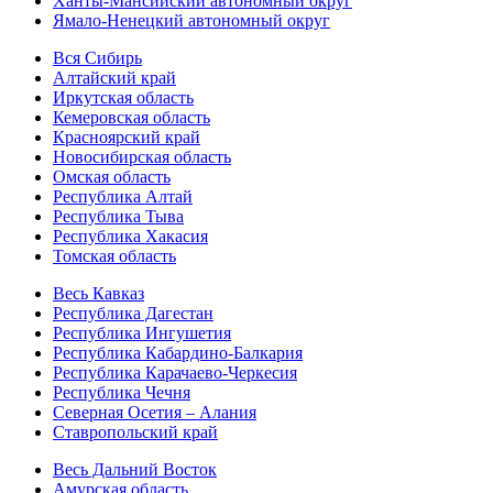
Ханты-Мансийский автономный округ
Ямало-Ненецкий автономный округ
Вся Сибирь
Алтайский край
Иркутская область
Кемеровская область
Красноярский край
Новосибирская область
Омская область
Республика Алтай
Республика Тыва
Республика Хакасия
Томская область
Весь Кавказ
Республика Дагестан
Республика Ингушетия
Республика Кабардино-Балкария
Республика Карачаево-Черкесия
Республика Чечня
Северная Осетия – Алания
Ставропольский край
Весь Дальний Восток
Амурская область