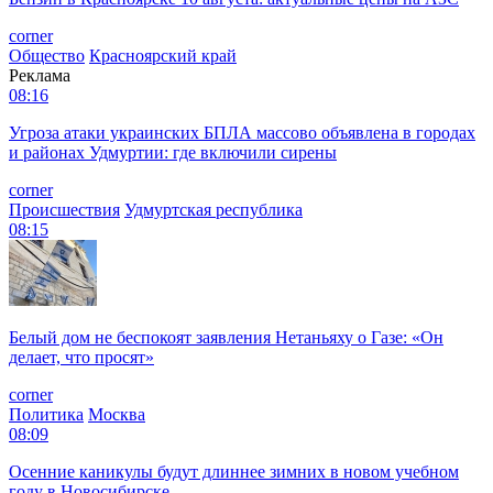
corner
Общество
Красноярский край
Реклама
08:16
Угроза атаки украинских БПЛА массово объявлена в городах
и районах Удмуртии: где включили сирены
corner
Происшествия
Удмуртская республика
08:15
Белый дом не беспокоят заявления Нетаньяху о Газе: «Он
делает, что просят»
corner
Политика
Москва
08:09
Осенние каникулы будут длиннее зимних в новом учебном
году в Новосибирске